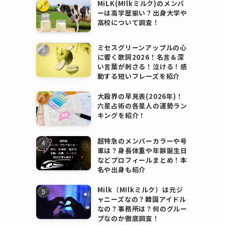
MiLK(M!lkミルク)のメンバ
ーは高学歴揃い？出身大学や
高校について調査！
ミセスグリーンアップルの心
に響く歌詞2026！名言＆深
い言葉が刺さる！泣ける！感
動する短いフレーズを紹介
大殺界の早見表(2026年)！
六星占術の各星人の運勢ラン
キングを紹介！
超特急のメンバーカラーや号
車は？身長体重や年齢誕生日
などプロフィールまとめ！本
名や出身も紹介
Milk（M!lkミルク）は元ジ
ャニーズなの？韓国アイドル
なの？事務所は？何のグルー
プなのか徹底調査！