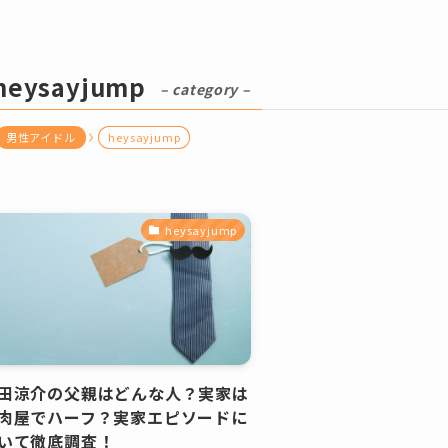
heysayjump
– category –
男性アイドル
heysayjump
heysayjump
田涼介の父親はどんな人？実家は
肉屋でハーフ？実家エピソードに
いて徹底調査！