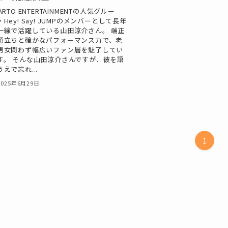
ARTO ENTERTAINMENTの人気グルー
・Hey! Say! JUMPのメンバーとして長年
一線で活躍している山田涼介さん。 端正
顔立ちと確かなパフォーマンス力で、老
男女問わず幅広いファン層を魅了してい
す。 そんな山田涼介さんですが、彼を語
うえで忘れ...
2025年6月29日
1