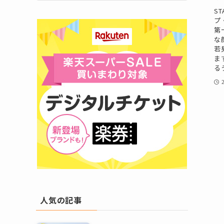
ST
プ
第
な
若
ま
る
人気の記事