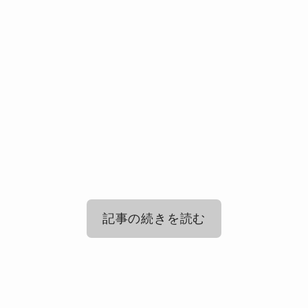
記事の続きを読む
ゲッターズ飯田の五星三心占い！2025
年銀のイルカ座の仕事・適職・転職の
ゲッターズ飯田の五星三心占い！2025