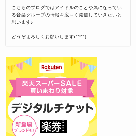
特に3月や4月は転職に適した時期とされ、これ
この期間に転職活動を始めることで、自分に合
特に上半期は注目の時期。新しいプロジェクト
こちらのブログではアイドルのことや気になってい
まで「自分には向いていない」と感じていた仕
った職場や仕事を見つけ、スムーズに新しい環
る音楽グループの情報を広～く発信していきたいと
や、スキルを活かせる高いレベルの仕事を任さ
事から新しい分野へ挑戦するのにぴったりのチ
思います♪
境でのスタートを切ることが期待されます。
れるチャンスが増えます。
ャンスが訪れます。
この時期に全力で取り組むことで、自分自身の
どうぞよろしくお願いします(*^^*)
また、今の仕事が順調な場合でも、さらなるレ
成長はもちろん、将来のキャリアに大きなプラ
やる気が低下しやすい時期
ベルアップを目指してみましょう。
スとなる成果が期待できます。
新しいスキルを身につけたり、高い目標に挑む
努力した分だけ結果につながり、充実感を得ら
ことで、仕事へのモチベーションが一層高ま
一方で、12月から年明けにかけては、やる気が
れるでしょう。
り、楽しくなる可能性があります。
低下しやすい時期とされ、転職に向いていない
ため、この時期に思いつきで行動するのは避け
るのが賢明です。
転職や部署異動を検討するのに適した時期
人とのつながりがカギ
転職を考える際は、目先の楽しさや条件だけで
なく、長期的な視野で自分のキャリアを見据え
また、3月や4月は転職や部署異動を検討するの
さらに、2025年は人とのつながりが大きな鍵に
ることが重要です。
に適した時期です。