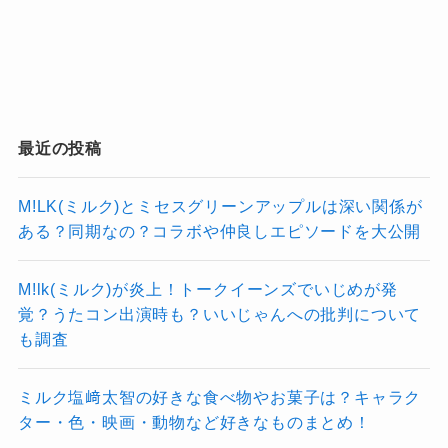
投稿が見つかりません。
投稿が見つかりません。
最近の投稿
まとめ
M!LK(ミルク)とミセスグリーンアップルは深い関係が
2025年の銀のイルカ座の仕事運は、挑戦の年と
ある？同期なの？コラボや仲良しエピソードを大公開
もいえる好機が訪れる予感がします。
M!lk(ミルク)が炎上！トークイーンズでいじめが発
適職を意識しつつ、自分の強みを活かせる仕事
覚？うたコン出演時も？いいじゃんへの批判について
や環境を選ぶことで、さらなる飛躍が期待でき
も調査
るでしょう。
また、転職を検討している方はタイミングを見
ミルク塩﨑太智の好きな食べ物やお菓子は？キャラク
極め、焦らず着実に次のステップに進むことが
ター・色・映画・動物など好きなものまとめ！