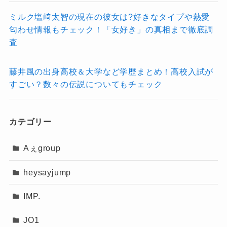
大切です。
ミルク塩﨑太智の現在の彼女は?好きなタイプや熱愛
星の流れを味方につけ、2025年を自分らしく輝
匂わせ情報もチェック！「女好き」の真相まで徹底調
ける年にしてください！
査
ゲッターズ飯田(五星三心占い)2025年の銀のイルカ座の結婚や妊娠の運気は？準備の年の運勢の流れや過ごし方！
関連記事
ゲッターズ飯田(五星三心占い)2025年の銀のイルカ座の恋愛運！運勢アップの方法は？活発で魅力が引き立つ1年の過ごし方
関連記事
藤井風の出身高校＆大学など学歴まとめ！高校入試が
ゲッターズ飯田(五星三心占い)2025年の銀のイルカ座の運気グラフ！月ごとの運勢は？注意すべき時期は？
関連記事
すごい？数々の伝説についてもチェック
カテゴリー
Aぇgroup
heysayjump
IMP.
JO1