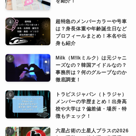
を紹介！
そのため、異業種交流会やネットワーキングイ
キャリアの飛躍につながる一年になるはずで
ベントに参加することで、新たなアイデアや人
す。
超特急のメンバーカラーや号車
脈を得られる可能性があります。
ゲッターズ飯田の五星三心占い！2025
は？身長体重や年齢誕生日など
年銀のイルカ座の仕事のチャンスはど
こうした積極的な行動が、仕事運をさらに高め
プロフィールまとめ！本名や出
こにある？
る大きなカギとなるでしょう。
身も紹介
さらに、自己成長を意識してスキルアップに取
ゲッターズ飯田の五星三心占い！2025
Milk（M!lkミルク）は元ジャニ
り組むことが重要です。
年銀のイルカ座の適職は何？
ーズなの？韓国アイドルなの？
資格取得や新しいスキルの習得に挑戦すること
事務所は？何のグループなのか
徹底調査！
で、仕事の幅が広がり、さらなるチャンスを引
き寄せることができます。
トラビスジャパン（トラジャ）
メンバーの学歴まとめ！出身高
総じて、2025年は銀のイルカ座にと
校や大学は？偏差値・場所・特
って「挑戦」と「成長」の年。自分
徴もチェック！
を信じて行動を起こし、新たな可能
六星占術の土星人プラスの2026
性を切り開いていきましょう！