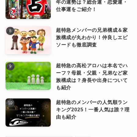
年の運勢は？総合運・恋愛運・
仕事運をご紹介！
2025年は、銀のイルカ座にとって数々の仕事の
チャンスが舞い込む年です。
超特急メンバーの兄弟構成＆家
2025年、銀のイルカ座にとって「自分らしさを
ゲッターズ飯田の五星三心占い！2025
族構成が丸わかり！仲良しエピ
この年のキーワードは「挑戦」と「変
活かせる仕事」に出会うことが、運気をさらに
年銀のイルカ座の仕事運が最高にいい
ソードも徹底調査
化」。
引き寄せるカギとなります。
理由
この年は、自分の特性を最大限に発揮できる職
超特急の髙松アロハは本名でハ
自分自身を見つめ直し、得意なことと不得意な
業に挑戦する絶好のタイミングです。
ーフ？母親・父親・兄弟など家
2025年は、銀のイルカ座にとって仕事運が絶好
ことをしっかりと把握することで、理想的なキ
族構成は？身長や出身について
調の年です。
も紹介
ャリアを築く第一歩となるでしょう。
その理由は、いくつかの重要なポイントに集約
イベントプランナーや司会者
超特急のメンバーの人気順ラン
されます。
キング2025！一番人気は誰？理
上半期にチャンスあり
由も紹介
人を楽しませることが得意で華やかな仕事を好
む銀のイルカ座にとって、イベントプランナー
タイミングがいい