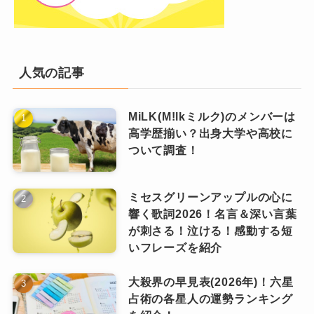
なります。
自分が本当にやりたいことや、将来の成長につ
職場の同僚だけでなく、異業種の人々との交流
ながる道を選ぶ覚悟を持ちましょう。
現在の職場で満足できていない場合、新
を楽しむことで、新しい視点を得たり、意外な
しい環境を求めて行動を起こすことで、
チャンスが舞い込むことも。
特に銀のイルカ座は、自分に不向きな仕
人気の記事
より自分らしく働ける場所を見つけられ
積極的なコミュニケーションが運気をさらに引
事を続けるのが難しいタイプとされてい
るかもしれません。
き寄せるポイントとなるでしょう。
MiLK(M!lkミルク)のメンバーは
るため、この転職の機会を「自分らしく
高学歴揃い？出身大学や高校に
輝く未来」をつかむための方向転換と考
ついて調査！
えると良いでしょう。
自分の成長に投資するのが吉
運をつかむ行動
ミセスグリーンアップルの心に
響く歌詞2026！名言＆深い言葉
2025年は「行動が運を引き寄せる
運勢の流れに乗るためには、真剣な姿勢と努力
が刺さる！泣ける！感動する短
年」です。勇気を持って自分の可能
が不可欠です。
いフレーズを紹介
銀のイルカ座は人との交流が得意な星座
性を信じ、新たな一歩を踏み出して
資格取得や新しい知識の習得にも目を向け、自
ください！
です。
大殺界の早見表(2026年)！六星
分の成長に時間を投資しましょう。
占術の各星人の運勢ランキング
これによって、2025年は銀のイルカ座にとって