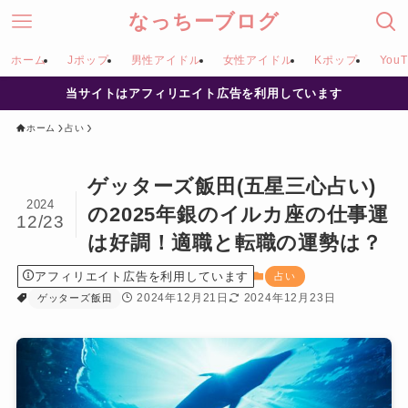
なっちーブログ
ホーム
Jポップ
男性アイドル
女性アイドル
Kポップ
YouT
当サイトはアフィリエイト広告を利用しています
ホーム
占い
ゲッターズ飯田(五星三心占い)
2024
の2025年銀のイルカ座の仕事運
12/23
は好調！適職と転職の運勢は？
アフィリエイト広告を利用しています
占い
2024年12月21日
2024年12月23日
ゲッターズ飯田