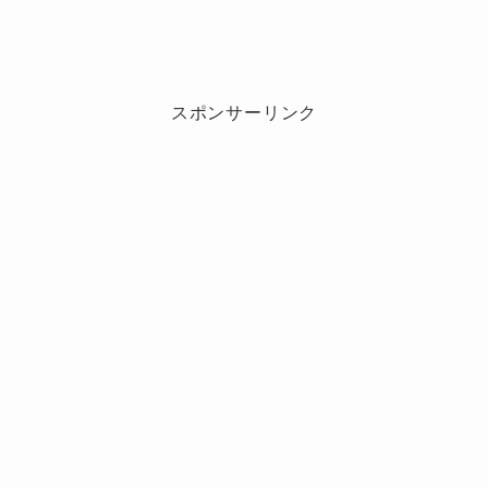
運勢は？
年銀のイルカ座の最適な転職のタイミ
ゲッターズ飯田の五星三心占い！2025
ング！
年銀のイルカ座の仕事運はどのくら
い？
スポンサーリンク
2025年の銀のイルカ座にとって、仕事運は「自
分を見つめ直し、次のステップに進むための一
2025年は、銀のイルカ座にとって転職のチャン
年」となる予感です。
スが広がる一年です。
2025年、銀のイルカ座の仕事運はまさに好調の