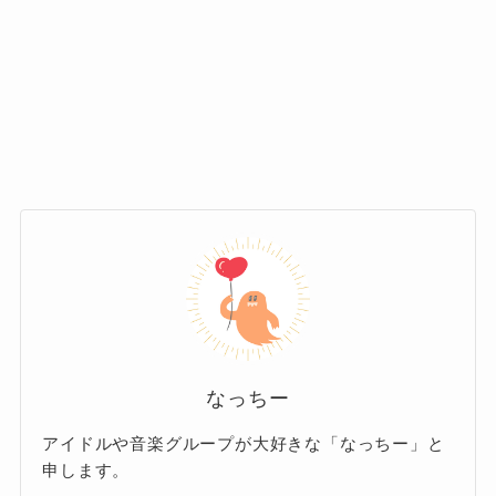
波に乗る年です。
この年のテーマは「健康管理」。
特に、7月、9月、10月は運気が高まり、
新しいスタートを切るのに絶好のタイミ
この年は「健康管理の年」とも呼ばれ、
心身のバランスを整えながら、自分の得意分野
ング。
仕事面でも自分の得意なことや不得意な
と不得意分野をしっかりと見極めることが求め
ことをしっかりと見極めるタイミングと
この時期は、現在の仕事に違和感を感じている
られます。
なります。
人や、新たな分野に挑戦したいと考えている人
これまでの経験を振り返り、自分に
にとって、大きな決断を後押ししてくれるでし
これまでの経験を振り返り、自分に合った働き
合った適職を探すタイミングとして
ょう。
方やキャリアの方向性を見直す絶好の機会で
絶好の年です。
す。
転職準備に適した時期
なっちー
転職に適した時期
チャンスが増える
アイドルや音楽グループが大好きな「なっちー」と
申します。
また、3月や4月も転職準備に適した時期です。