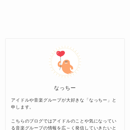
は、登録している誕生日に合わせてメッ
ファンクラブ限定の特典が得られること
セージが届く機能があるそうですよ。
です！
こちらはメンバー1人につき月額440円
INIのファンクラブ入会特典はかなり充実してい
（税込）で取得可能です。
ると感じるので、ファンの方は入会して損はな
いと思います！
ただ、INIのファンクラブは会費の支払方法によ
ってコースが別れており、
片方でのみしか得ら
れない特典もあるので要注意
です。
なっちー
アイドルや音楽グループが大好きな「なっちー」と
月会費まとめて払いコース
申します。
こちらのブログではアイドルのことや気になってい
月会費を12ヶ月分まとめて支払うコース。
る音楽グループの情報を広～く発信していきたいと