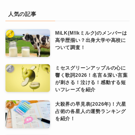
ただ、
途中で退会しても返金はありません
の
ファンクラブに入会するメリットは様々な入会
で、途中で退会する可能性がある方は月会費コ
人気の記事
特典を得られることです。
ースがおすすめです！
月会費まとめて払いコースにしかない特典もあ
MiLK(M!lkミルク)のメンバーは
りますが、それ以外でもかなり充実した特典だ
高学歴揃い？出身大学や高校に
と思います！
ついて調査！
月会費コース
ファンクラブでの誕生日特典はないですが、プ
ラメを購読すれば誕生日にメッセージをもらう
ミセスグリーンアップルの心に
月毎に会費を支払うコース。
ことは可能です。
響く歌詞2026！名言＆深い言葉
月会費は550円（税込）／1ヶ月です。
入会して損することはないと思うので、入会を
が刺さる！泣ける！感動する短
まとめて払いコース限定の3つの特典以外の入会
いフレーズを紹介
迷っている方はぜひ前向きに検討してみてくだ
特典
がついています。
さい♪
大殺界の早見表(2026年)！六星
1ヶ月ごとの支払なので
退会のタイミングが自由
INI(アイエヌアイ)西洸人のプロフィール！出身や誕生日、血液型を紹介します！
関連記事
占術の各星人の運勢ランキング
INI(アイエヌアイ)の挨拶log in to usの意味は？ポーズは何を表現している？調べてみました！
関連記事
に選べるメリット
があります。
を紹介！
INI(アイエヌアイ) 高塚大夢に彼女はいる？元カノや好きなタイプ・匂わせについて徹底調査！
関連記事
入会のハードルが低いので、まずはこちらのコ