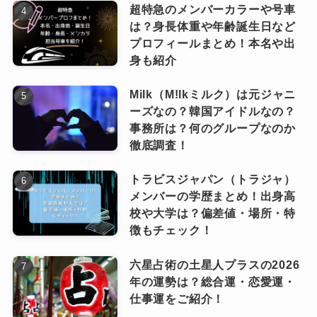
ースから入ってみる、といった選び方もできる
超特急のメンバーカラーや号車
は？身長体重や年齢誕生日など
のが嬉しいですよね。
プロフィールまとめ！本名や出
身も紹介
Milk（M!lkミルク）は元ジャニ
ーズなの？韓国アイドルなの？
事務所は？何のグループなのか
徹底調査！
トラビスジャパン（トラジャ）
メンバーの学歴まとめ！出身高
校や大学は？偏差値・場所・特
徴もチェック！
六星占術の土星人プラスの2026
年の運勢は？総合運・恋愛運・
仕事運をご紹介！
INI(アイエヌアイ)ファンクラブの入会