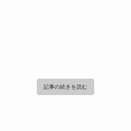
記事の続きを読む
INI(アイエヌアイ)ファンクラブ入会の
メリットは？
INI(アイエヌアイ)ファンクラブに誕生