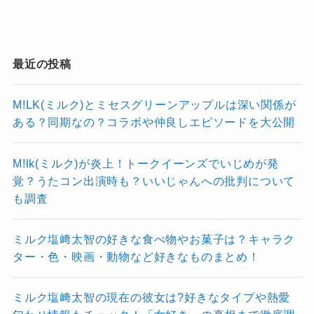
【Q&A】質問コーナー
最近の投稿
M!LK(ミルク)とミセスグリーンアップルは深い関係が
送った質問をメンバーがラジオ内で答えてくれ
ある？同期なの？コラボや仲良しエピソードを大公開
ます
。
自分の質問が選ばれたら嬉しいですよね！
M!lk(ミルク)が炎上！トークイーンズでいじめが発
覚？うたコン出演時も？いいじゃんへの批判について
も調査
【GAME】ゲーム
ミルク塩﨑太智の好きな食べ物やお菓子は？キャラク
ター・色・映画・動物など好きなものまとめ！
相性診断などのコンテンツで遊べる
ようです。
ミルク塩﨑太智の現在の彼女は?好きなタイプや熱愛