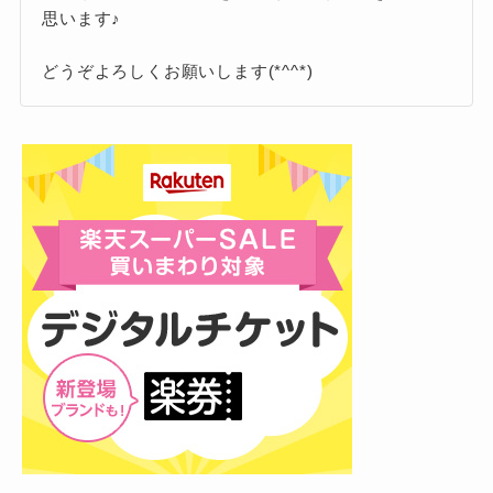
会費は6,600円（税込）／12ヶ月です。
思います♪
INI(アイエヌアイ)メンバーの最終学歴！大学
こちらのコースにしかつかない限定特典があり
を中退してるメンバーもいる？調査してみま
どうぞよろしくお願いします(*^^*)
ます。
した！
INI(アイエヌアイ)のデビュー曲は？ダサい・
微妙と言われているのは本当？調査してみま
・チケットの最速先行予約
した！
・会員番号の付与、デジタル会員証の発
INI(アイエヌアイ)後藤威尊は関西外大出身？
ミスコンや大学でのダンス活動をご紹介！
行
・継続特典
まとめ
詳しくは、他の特典とまとめてご紹介します！
12ヶ月分の会費をまとめて支払いできる方は、
まとめて払いコースへの入会を個人的にはおす
今回は、INI(アイエヌアイ)のファンクラブ
すめします(^ ^)
「MINI」についてご紹介しました！