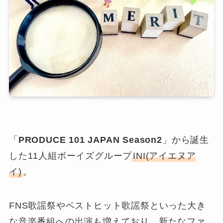
「
PRODUCE 101 JAPAN Season2
」から誕生
した11人組ボーイズグループ
INI(アイエヌア
イ)
。
FNS歌謡祭やベストヒット歌謡祭といった大き
な音楽番組への出演も増えており、新たなファ