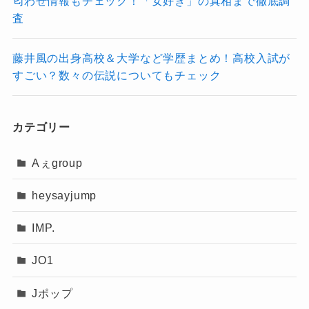
匂わせ情報もチェック！「女好き」の真相まで徹底調
【DIGITAL MEMBER’S CARD】デジタル
査
会員証
藤井風の出身高校＆大学など学歴まとめ！高校入試が
すごい？数々の伝説についてもチェック
こちらは
月会費まとめて払いコースのみの特
典
！
会員番号およびデジタル会員証の発行
ができま
カテゴリー
す！
Aぇgroup
heysayjump
【継続特典】月会費まとめて払いコース限
定！
IMP.
JO1
ファンクラブの継続をすると継続特典がもらえ
ます
。
Jポップ