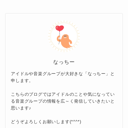
具体的には
埼玉県大宮区内の通信制高校
ですが、
中学校の校区や実家の場所か
が複数候補として挙げられています
が、
ら、川越市立川越小学校、川越市立川越
詳細な学校名は公表されていません。
第一小学校、川越市立今成小学校のいず
れかである可能性が高い
とされていま
大学には進学せず、学業と芸能活動を両立させ
す。
るためにこの選択をしたことがうかがえます。
なっちー
入学は2002年頃、卒業は2008年頃と考えられて
アイドルや音楽グループが大好きな「なっちー」と
います。
進学理由
申します。
こちらのブログではアイドルのことや気になってい
小学校時代の環境
通信制高校に進学した理由は明確で、アイドル
る音楽グループの情報を広～く発信していきたいと
思います♪
としての活動を本格化させるためでした。
在学中も芸能活動は順調で、レッスンや舞台、
小学校時代の岸さんは、川越市の自然豊かな環
どうぞよろしくお願いします(*^^*)
テレビ出演などに忙しくしていたことが知られ