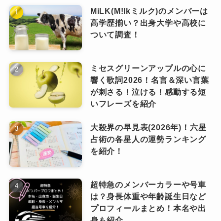
族。
て活躍する礎を作ったのは、選択
MiLK(M!lkミルク)のメンバーは
と努力によるもの！
高学歴揃い？出身大学や高校に
幼少期から家族とともに過ごした
ついて調査！
時間や地元での経験は、岸さんの
ピンときた
なっちー
人柄や地元愛を育む大切な時間だ
ったのではないでしょうか。
ミセスグリーンアップルの心に
響く歌詞2026！名言＆深い言葉
岸優太の中学校時代！
が刺さる！泣ける！感動する短
いフレーズを紹介
大殺界の早見表(2026年)！六星
岸優太はどこ出身？地元情報やルーツ
占術の各星人の運勢ランキング
を徹底解説
を紹介！
超特急のメンバーカラーや号車
は？身長体重や年齢誕生日など
プロフィールまとめ！本名や出
身も紹介