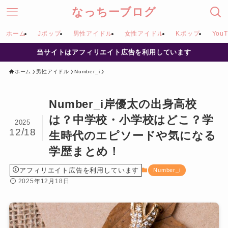
なっちーブログ
ホーム
Jポップ
男性アイドル
女性アイドル
Kポップ
YouT
当サイトはアフィリエイト広告を利用しています
ホーム
男性アイドル
Number_i
Number_i岸優太の出身高校
は？中学校・小学校はどこ？学
2025
12/18
生時代のエピソードや気になる
学歴まとめ！
アフィリエイト広告を利用しています
Number_i
2025年12月18日