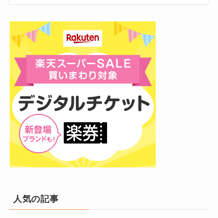
境で育ちました。
ています。
幼少期は田畑や川が身近にあり、外遊びや地域
そのため、一般的な高校生活で経験する行事や
の行事に触れながら育ったことが、のちの岸さ
部活動などは限られていた可能性があります
んの社交性や人柄形成に影響を与えたと考えら
が、それでも学業を続ける姿勢は評価されるべ
れます。
きポイントです！
通信制高校は個別に学習進度を管理できるた
また、地元のそば屋「笠置そば」に通っ
め、岸さんのように芸能活動が多忙な生徒でも
ていたというエピソードも！
学びやすい環境です。
岸さんはこの環境を活かし、しっかり学業を続
地域の生活に溶け込みながら育ったことがうか
けながら、同時にアイドルとしてのキャリアを
がえますよね。
築いていきました。
実はファンの間ではこのお店が“聖地”として親し
まれているんです。
多忙な毎日の中で努力を重ね、後
人気の記事
家族構成は父子家庭で、父親・兄・妹と4人家
にKing & Princeのリーダーとし
なっちー