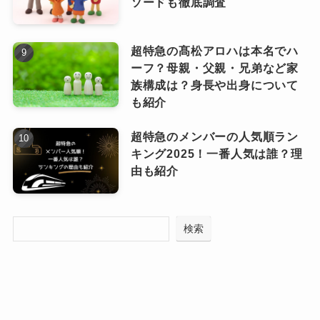
ソードも徹底調査
ん。
「時の鐘」は川越市の象徴的な建物で、観光名
超特急の髙松アロハは本名でハ
どこにある中学？
ーフ？母親・父親・兄弟など家
所としても知られる歴史ある場所です。
族構成は？身長や出身について
学生時代は地元の川越市立初雁中学校に通い、
も紹介
野球部に所属しながら芸能活動も開始しまし
初雁中学校は川越市の中心部に位置して
超特急のメンバーの人気順ラン
た。
キング2025！一番人気は誰？理
おり、観光名所である「時の鐘」からも
小学校は川越市内の公立小学校（川越小学校、
由も紹介
徒歩圏内！
川越第一小学校、今成小学校のいずれか）で、
地元の街並みや自然に囲まれて育ちました。
この地域での学生生活は、歴史ある街並みや自
検索
また、岸さんは父子家庭で育ったため、家族と
然に囲まれた環境の中で過ごす貴重な時間とな
の時間も大切にしていて、地域社会や地元との
りました。
つながりを大切にする人としても知られていま
中学校時代に芸能活動を始めたことで、通常の
す。
部活動や学校行事とは異なる特別な経験を積ん