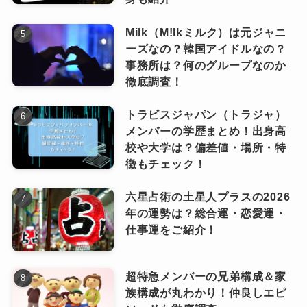
Milk（M!lkミルク）は元ジャニ
ーズなの？韓国アイドルなの？
事務所は？何のグループなのか
徹底調査！
入学はいつ？
トラビスジャパン（トラジャ）
メンバーの学歴まとめ！出身高
岸優太さんの中学校は、埼玉県川越市の公立校
もうおわかりかと思いますが、岸優太さんは埼
校や大学は？偏差値・場所・特
である川越市立初雁中学校です。
玉県川越市の出身です！
徴もチェック！
生年月日は1995年9月29日。
六星占術の土星人プラスの2026
2008年に入学し、2011年に卒業していま
川越市の自然豊かな地域で育ちました。
年の運勢は？総合運・恋愛運・
す。
仕事運をご紹介！
実家は「時の鐘」の近くにあり、岸さん
岸さんは中学時代から地元の川越市への愛着が
自身もテレビ番組で「時の鐘は実家の近
超特急メンバーの兄弟構成＆家
強く、同級生や地域の人々とのつながりも大切
く」と語っているので間違いありませ
族構成が丸わかり！仲良しエピ
にしていたと考えられます。