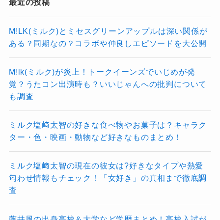
最近の投稿
M!LK(ミルク)とミセスグリーンアップルは深い関係が
ある？同期なの？コラボや仲良しエピソードを大公開
M!lk(ミルク)が炎上！トークイーンズでいじめが発
覚？うたコン出演時も？いいじゃんへの批判について
も調査
ミルク塩﨑太智の好きな食べ物やお菓子は？キャラク
ター・色・映画・動物など好きなものまとめ！
ミルク塩﨑太智の現在の彼女は?好きなタイプや熱愛
匂わせ情報もチェック！「女好き」の真相まで徹底調
査
藤井風の出身高校＆大学など学歴まとめ！高校入試が