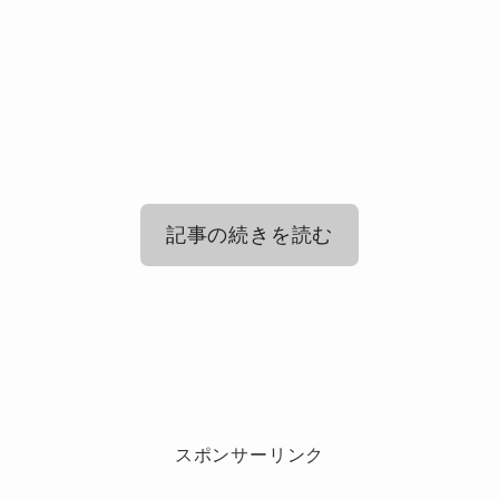
記事の続きを読む
ナンバーアイの岸優太の出身高校は？
在学時代のエピソードを紹介
岸優太の小学校時代のエピソード！幼
少期はどんな子だった？
スポンサーリンク