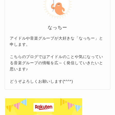
通っていたダンススクールは「
Def Dance
Skool（デフダンススクール）
」です。
活動名は、
本名のまま
のようですね！
このダンススクールの卒業生には
TREASUREの
なっちー
ジュンギュやドヨン
、
NewJeansのダニエル
な
ど、たくさんのアイドルがいるようですよ。
誕生日と年齢・血液型
アイドルや音楽グループが大好きな「なっちー」と
申します。
こちらのブログではアイドルのことや気になってい
誕生日は
2006年11月10日
。
る音楽グループの情報を広～く発信していきたいと
思います♪
2023年11月現在の年齢は
17歳
です。
どうぞよろしくお願いします(*^^*)
11月10日に17歳になったばかりの
グループのマ
ンネ（末っ子）
のウンチェ！
高いパフォーマンス力と完成されたビジュアル
は17歳とは思えないですよね！