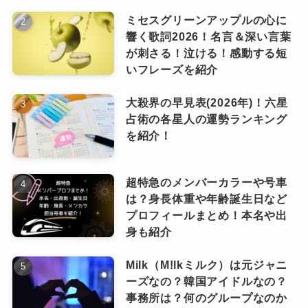
が、同じポジションのサクラに比べてパートは
ミセスグリーンアップルの心に
かなり少なく、カズハの次にラップパートが多
響く歌詞2026！名言＆深い言葉
あだ名はマンチェ？
いようです。
が刺さる！泣ける！感動する短
いフレーズを紹介
パートが少ないからと言ってボーカルの実力が
ないという訳ではなく、踊りながらでも安定し
ファンの間でも有名なウンチェのあだ名は「
マ
大殺界の早見表(2026年)！六星
て歌える実力があるウンチェなので、これから
ンチェ
」です。
占術の各星人の運勢ランキング
を紹介！
どんどんパートが増えていくのではないでしょ
このあだ名は、サクラが「マンネ」の
うか♪
「ウンチェ」と言おうとしたところ、間
超特急のメンバーカラーや号車
は？身長体重や年齢誕生日など
違えて「マンチェ」と言ってしまったこ
プロフィールまとめ！本名や出
とからついたあだ名です。
身も紹介
Milk（M!lkミルク）は元ジャニ
誕生した経緯も含めて、なんとも可愛らしいあ
ーズなの？韓国アイドルなの？
だ名ですよね。
事務所は？何のグループなのか