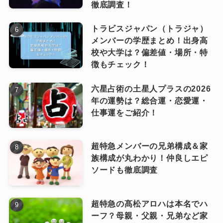
徹底調査！
ファンの中でも浸透して愛されて
いる理由がわかりますね！
トラビスジャパン（トラジャ）
なっちー
メンバーの学歴まとめ！出身高
校や大学は？偏差値・場所・特
ルセラフィム(LE SSERAFIM)ホユンジンのプ
徴もチェック！
ロフィール！年齢・誕生日・身長・本名や血
液型をご紹介！
六星占術の土星人プラスの2026
年の運勢は？総合運・恋愛運・
ルセラフィム(LE SSERAFIM)キムチェウォン
仕事運をご紹介！
の誕生日・年齢・血液型などプロフィールを
ご紹介！
ルセラフィム(LE SSERAFIM)宮脇咲良のプロ
超特急メンバーの兄弟構成＆家
フィール！誕生日・血液型・身長など調べて
族構成が丸わかり！仲良しエピ
みました！
ソードも徹底調査
ルセラフィム(LE SSERAFIM)カズハのプロフ
ィール！誕生日・年齢・血液型・本名・出身
超特急の髙松アロハは本名でハ
などをご紹介
ーフ？母親・父親・兄弟など家