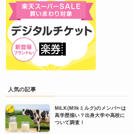
練習生からルセラフィム(LE SSERAFIM)と
してデビュー
そして、血液型についてですが、こちら
は
情報がありませんでした
。
その後、2021年1月に
SOURCE MUSICエンタ
ーテインメント
のオーディションに合格
、練習
どこかで情報が出ることを期待しましょう！
生になりました。
SOURCE MUSICの練習生になる前の2020年2月
には、
Plediseエンターテインメント
と
JYPエン
出身地
ターテイメント
の一次試験に合格していたそう
人気の記事
です。
そして練習生になって1年半未満の
2022年5月、
出身地は
韓国 慶尚南道 密陽市
です。
MiLK(M!lkミルク)のメンバーは
ルセラフィムとしてデビュー
しました。
高学歴揃い？出身大学や高校に
練習生期間はかなり短いですよね。
慶尚南道出身のアイドルには、
SEVENTEENの
ついて調査！
グループ内では
サブボーカル
を担当しています
ウォヌ
、
IZ*ONEのへウォン
がいるそうですよ♪