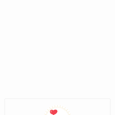
ー曲「FEARLESS」は
2時間で振り付けを覚えた
んだとか！
そんなダンスが魅力のウンチェの経歴について
お話していきます！
アイドルを目指しダンススクールへ
ウンチェは12歳だった2018年に
SEVENTEENの
ライブに行ったことがきっかけ
でアイドルにな
本名
りたいと思ったそうです。
その後、母親にアイドルになりたいからダンス
スクールに通わせてほしいとお願いし、2019年2
本名は
ホン・ウンチェ
。ハングル表記は
月からスクールに通えることになりました。
「
홍은채
」です。