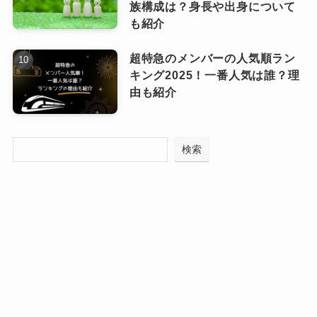
族構成は？身長や出身について
も紹介
ルセラフィム(LE SSERAFIM)ホンウン
まとめ
チェの身長や趣味！
超特急のメンバーの人気順ラン
キング2025！一番人気は誰？理
由も紹介
今回は、ルセラフィム(LE SSERAFIM)ホンウン
続いて、ウンチェの身長や趣味をご紹介してい
チェのプロフィールを、身長・年齢・誕生日を
きます！
検索
含めて詳しくお話しました。
2006年11月10日生まれでまだ17歳になったばか
身長
りです。
高身長でスタイル抜群、ダンスの実力も申し分
ないウンチェですが、幼さも残る童顔で、ステ
身長は
168cm
と
170cm
という情報があり
ージを降りると愛嬌たっぷりの可愛いマンネで
ました。
す。
メンバーのお姉ちゃんたちに可愛がられている