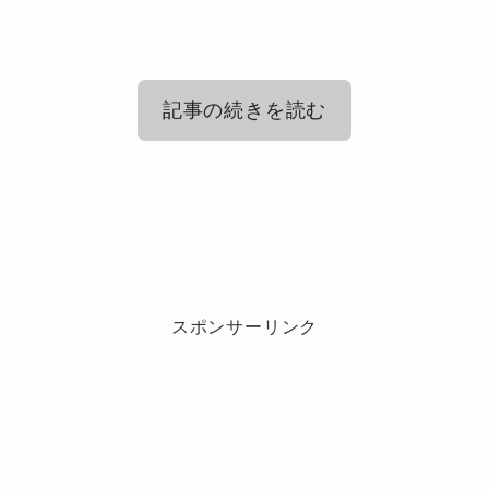
記事の続きを読む
ルセラフィム(LE SSERAFIM)ホンウン
チェのプロフィール！年齢や誕生日
ルセラフィム(LE SSERAFIM)ホンウン
は？
チェの経歴は？
スポンサーリンク
ウンチェのプロフィールをご紹介していきま
ウンチェはルセラフィムの中でも
ダンスの実力
す！
が高く
、ポジションで言えば
メインダンサー
に
なるのでは、と言われています。
振り付けを覚えるのは一番早いそうで、デビュ