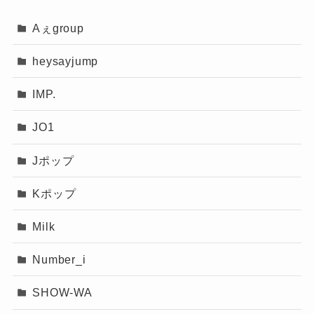
Aぇgroup
heysayjump
IMP.
JO1
Jポップ
Kポップ
Milk
Number_i
SHOW-WA