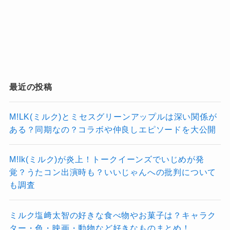
まとめ
最近の投稿
松田元太さんの英語力は、Travis Japanの海外
修行を経て大きく成長し、今では自信を持って
M!LK(ミルク)とミセスグリーンアップルは深い関係が
英語でコミュニケーションを取る姿が見られる
ある？同期なの？コラボや仲良しエピソードを大公開
ようになりました。
普段の親しみやすいキャラクターとのギャップ
M!lk(ミルク)が炎上！トークイーンズでいじめが発
覚？うたコン出演時も？いいじゃんへの批判について
に驚くファンも多く、彼の新たな魅力のひとつ
も調査
になっています。
今後も、世界を舞台に活躍するTravis Japanの
ミルク塩﨑太智の好きな食べ物やお菓子は？キャラク
中で、松田さんがどんなふうに英語力を生かし
ター・色・映画・動物など好きなものまとめ！