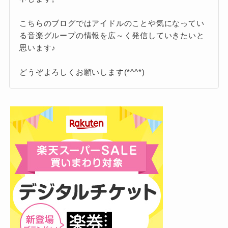
日本人特有のアクセントが少なく、ネイ
それでも諦めずに発音を磨いた結果、今ではネ
こちらのブログではアイドルのことや気になってい
ティブに近い発音で話すため、英語を耳
る音楽グループの情報を広～く発信していきたいと
イティブのようなクリアな英語を話せるように
にした瞬間「本当に日本人？」と感じる
思います♪
なったのです。
ほどです。
どうぞよろしくお願いします(*^^*)
さらに、単なる会話にとどまらず、ユーモアを
英語でのスピーチを披露！
交えた英語トークができるほど語彙力と表現力
が豊か。
また、ディズニー映画『ライオン・キング:ムフ
ァサ』の超実写プレミアム吹替版では、若きス
これは、松田くんの持ち前のセン
カー（タカ）役を担当。
スと努力の賜物といえるでしょ
なっちー
う。
その関連イベントでは、アメリカ・サンディエ
ゴでの取材会に日本代表として出席し、バリ
ー・ジェンキンス監督やリン＝マニュエル・ミ