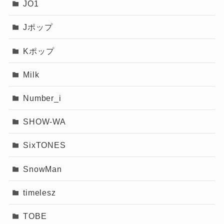
JO1
Jポップ
Kポップ
Milk
Number_i
SHOW-WA
SixTONES
SnowMan
timelesz
TOBE