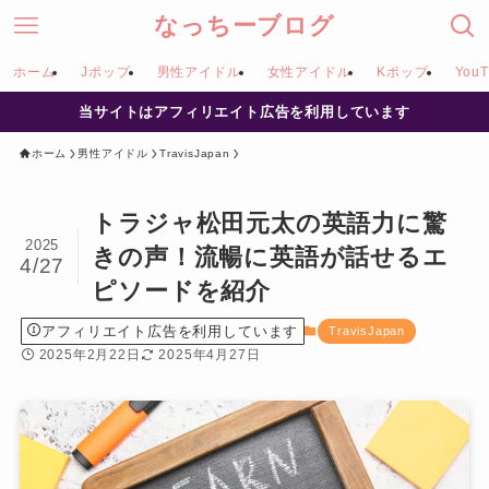
なっちーブログ
ホーム
Jポップ
男性アイドル
女性アイドル
Kポップ
YouT
当サイトはアフィリエイト広告を利用しています
ホーム
男性アイドル
TravisJapan
トラジャ松田元太の英語力に驚
2025
きの声！流暢に英語が話せるエ
4/27
ピソードを紹介
アフィリエイト広告を利用しています
TravisJapan
2025年2月22日
2025年4月27日