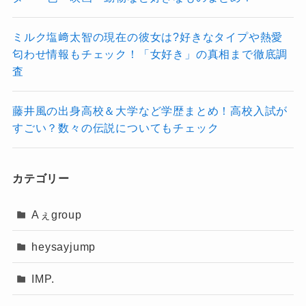
ていくのか楽しみですね！
トラジャ松倉海斗は実家が湘南のお金持ち？父親の職業や家族構成について！出身中学や地元エピソードまで徹底調査
関連記事
ミルク塩﨑太智の現在の彼女は?好きなタイプや熱愛
トラビスジャパン(トラジャ)のメンバーランキング「足が速いベスト３」一番の俊足は誰？
関連記事
匂わせ情報もチェック！「女好き」の真相まで徹底調
トラジャ松田元太の実家のお金持ちエピソード！父親の職業は不動産業で祖父は道場を経営！出身中学まで徹底調査
関連記事
査
藤井風の出身高校＆大学など学歴まとめ！高校入試が
すごい？数々の伝説についてもチェック
カテゴリー
Aぇgroup
heysayjump
IMP.