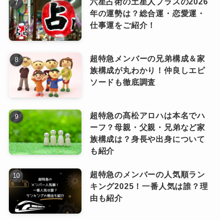
六星占術の土星人プラスの2026
年の運勢は？総合運・恋愛運・
ーティストとしての大きな武器のひとつ。
仕事運をご紹介！
これからの活動でさらに磨きをか
け、世界中のファンと自由にコミ
超特急メンバーの兄弟構成＆家
ピンときた
なっちー
松田元太が英語で挑んだインタビュー
ュニケーションを取る姿がますま
族構成が丸わかり！仲良しエピ
の舞台裏
す楽しみですね！
ソードも徹底調査
超特急の髙松アロハは本名でハ
ーフ？母親・父親・兄弟など家
族構成は？身長や出身について
トラジャ松田元太は実は英語が話せ
も紹介
る！
超特急のメンバーの人気順ラン
キング2025！一番人気は誰？理
由も紹介