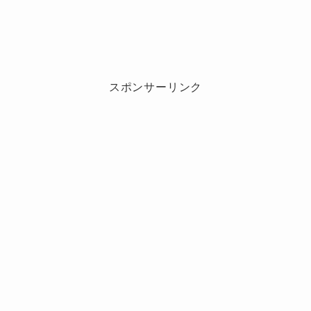
トラジャ松田元太の英語力がすごい！
松田元太の英語にまつわるエピソード
の数々！
スポンサーリンク
松田元太さんといえば、天真爛漫なキャラクタ
ーとキレのあるパフォーマンスが魅力ですが、
実は「英語力の高さ」も話題になっています。
松田元太さんの英語力の高さはすでに知られて