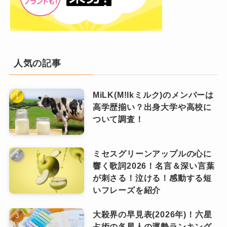
ランダに英語で堂々とインタビューを行いまし
た。
さらに、「ディズニー・コンテンツ・ショーケ
ース 2024」では流暢な英語でスピーチを披露
人気の記事
し、「ディズニーの魔法を届けたい」という熱
い思いを伝えました。
MiLK(M!lkミルク)のメンバーは
高学歴揃い？出身大学や高校に
ついて調査！
スペルは苦手・・
高い英語力の背景は留学！
ミセスグリーンアップルの心に
英語のスペルは少
響く歌詞2026！名言＆深い言葉
そんな松田さんですが、
が刺さる！泣ける！感動する短
この高い英語力の背景には、2022年の
し苦手なよう
です。
いフレーズを紹介
アメリカ・ロサンゼルス留学がありま
大殺界の早見表(2026年)！六星
す。
バラエティ番組『ネプリーグSP』で英語
占術の各星人の運勢ランキング