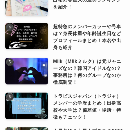
クイズに挑戦した際、「英語は話せるけ
を紹介！
どスペルは苦手」と正直に告白。
Travis Japanのメンバーとして海外武者
修行に挑んだ彼は、ダンスや歌のレッス
超特急のメンバーカラーや号車
英語を話すことに関しては抜群のセンスを発揮
は？身長体重や年齢誕生日など
ンと並行して英語の習得にも励みまし
プロフィールまとめ！本名や出
しながらも、こうした一面を見せるところがま
た。
身も紹介
た松田くんの親しみやすさにつながっていま
す。
Milk（M!lkミルク）は元ジャニ
留学生活の中で、日常的に英語を使う環境に身
ーズなの？韓国アイドルなの？
語学学校の先生からは「元太を見ていると、い
を置き、メンバー同士でも積極的に英会話を実
事務所は？何のグループなのか
つも笑顔になる」と評されるほど、持ち前の明
践。
徹底調査！
るさと積極性で英語を学んできた松田元太さ
トラビスジャパン（トラジャ）
ん。
短期間で飛躍的に英語力を伸ばし
メンバーの学歴まとめ！出身高
校や大学は？偏差値・場所・特
ました。
努力を積み重ねて今の英語力を手
徴もチェック！
に入れた彼の成長は、これからも
なっちー
楽しみです。
今や、松田さんの英語力は、世界で活躍するア