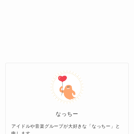
英語でのインタビューやトークでは、驚くほど
いますが、彼の努力や経験を物語るエピソード
流暢な会話を展開し、咄嗟の質問にもスムーズ
もまた魅力的です。
に対応。
その姿に、ファンからは「こんな
「th」の発音に苦戦！
に話せるなんてすごい！」という
なっちー
驚きの声が多く上がっています。
まず、アメリカの語学学校で「th」の発音に苦戦
したエピソードは有名です。
発音の美しさ
「three」などの単語を練習する
際、舌を強く噛みすぎてしま
特に注目されているのが、彼の発音の
い、なんと血まみれになるほど
なっちー
美しさ。
だったとか。
アイドルや音楽グループが大好きな「なっちー」と
申します。