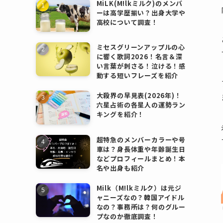
MiLK(M!lkミルク)のメンバ
ーは高学歴揃い？出身大学や
高校について調査！
ミセスグリーンアップルの心
に響く歌詞2026！名言＆深
い言葉が刺さる！泣ける！感
動する短いフレーズを紹介
大殺界の早見表(2026年)！
六星占術の各星人の運勢ラン
キングを紹介！
超特急のメンバーカラーや号
車は？身長体重や年齢誕生日
などプロフィールまとめ！本
名や出身も紹介
Milk（M!lkミルク）は元ジ
ャニーズなの？韓国アイドル
なの？事務所は？何のグルー
プなのか徹底調査！