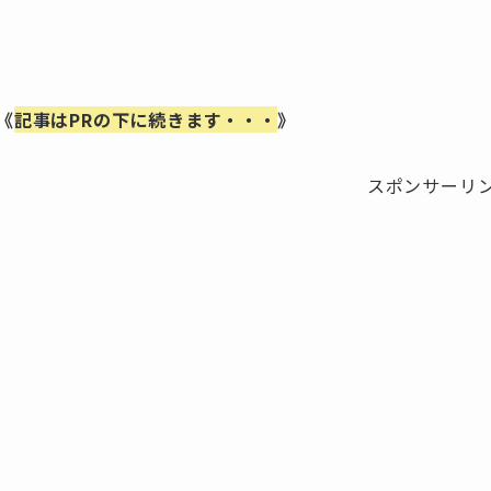
《
記事はPRの下に続きます・・・
》
スポンサーリ