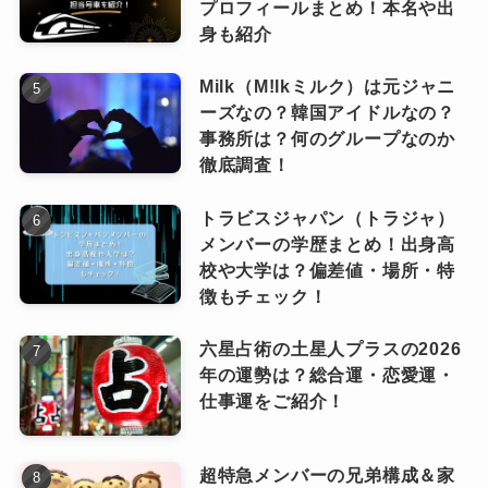
プロフィールまとめ！本名や出
ラウールさんとの並びはもちろん、メン
身も紹介
バー全員と並ぶと“可愛い末っ子感”が引
スノーマン佐久間大介はグループ内で
Milk（M!lkミルク）は元ジャニ
き立ち、逆にそれが佐久間大介さんのキ
は身長順何位？
ーズなの？韓国アイドルなの？
ャラクター性をより際立たせる要素にも
事務所は？何のグループなのか
なっています。
徹底調査！
トラビスジャパン（トラジャ）
本人も自分の小柄さをネタにすることがあり、
メンバーの学歴まとめ！出身高
Snow ManのYouTubeチャンネルやMCトークで
校や大学は？偏差値・場所・特
徴もチェック！
も「身長差イジリ」に笑顔で返す姿は、さっく
んの愛されキャラを物語る一コマ。
六星占術の土星人プラスの2026
年の運勢は？総合運・恋愛運・
身長というコンプレックスになり
仕事運をご紹介！
がちな部分も前向きに受け止めて
ピンときた
なっちー
笑いに変えられる性格が、ファン
超特急メンバーの兄弟構成＆家
からの絶大な支持につながってい
最後に、Snow Manメンバーの最新身長順ランキ