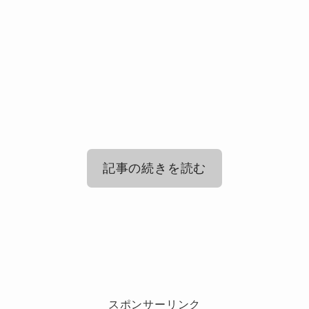
記事の続きを読む
スノーマン（Snow Man）佐久間大介
の身長はけっきょくどのくらいなの？
スノーマン（Snow Man）佐久間大
介、ラウールとの身長差は？
スポンサーリンク