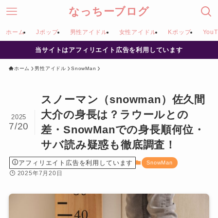
なっちーブログ
ホーム
Jポップ
男性アイドル
女性アイドル
Kポップ
YouT
当サイトはアフィリエイト広告を利用しています
ホーム
男性アイドル
SnowMan
スノーマン（snowman）佐久間
大介の身長は？ラウールとの
2025
7/20
差・SnowManでの身長順何位・
サバ読み疑惑も徹底調査！
アフィリエイト広告を利用しています
SnowMan
2025年7月20日