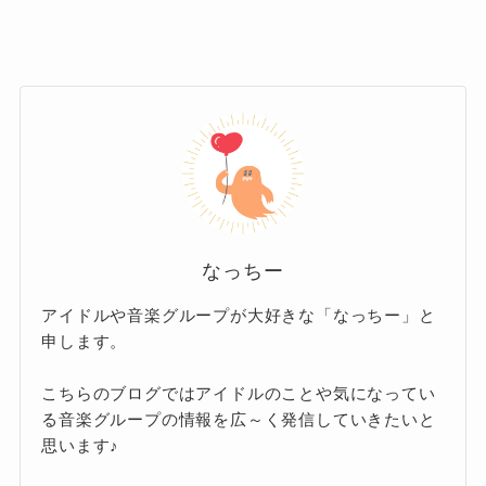
さんの公式プロフィールに記載されてい
さんとラウールさんの身長差。
る身長は168cmです。
Snow Manの中で最も背が高いラウール
これはテレビや雑誌、各種メディアの紹介でも
さんと、最も背が低い佐久間大介さん。
一貫して使われている数字で、Snow Man結成当
その差はなんと24cmにもなります。
初から変わらずに公表されています。
公式プロフィールによると、ラウールさんの身
長は2024年時点で192cm。
グループ内での相対的なサイズ
なっちー
成長期にグングンと身長が伸び続け、デビュー
アイドルや音楽グループが大好きな「なっちー」と
当時よりもさらに高身長に。
この168cmという身長、実は男性アイドルグル
申します。
そして佐久間さんは変わらず168cm。
ープの中ではやや小柄な部類。
こちらのブログではアイドルのことや気になってい
とくにSnow Manのように全体の平均身長が高い
つまり2人の間には顔一つ分以上
る音楽グループの情報を広～く発信していきたいと
の大きな差があり、2人が並ぶシ
グループとなると、よりその差が目立つ形にな
思います♪
なっちー
ーンではその差が一目瞭然です。
っています。