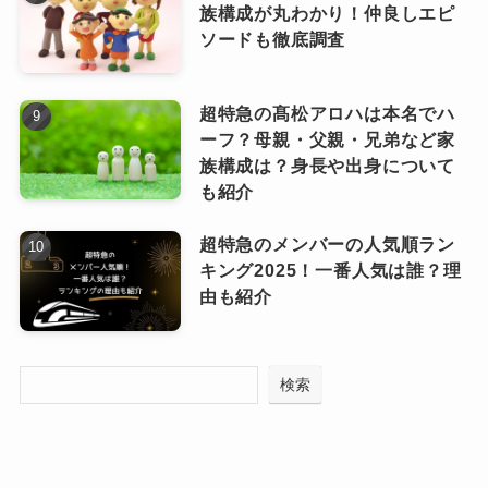
族構成が丸わかり！仲良しエピ
ますよね！
ングを確認してみましょう。
ソードも徹底調査
2025年版の公式プロフィールや各メディア情報
をもとにしたメンバーの身長順は以下の通りで
超特急の髙松アロハは本名でハ
す。
ーフ？母親・父親・兄弟など家
族構成は？身長や出身について
スノーマン（Snow Man）佐久間大介
1 ラウール 192cm
も紹介
は身長サバ読んでる？
2 目黒蓮 185cm
3 岩本照 182cm
超特急のメンバーの人気順ラン
キング2025！一番人気は誰？理
4 阿部亮平 178cm
由も紹介
5 向井康二 175〜175.5cm
6 深澤辰哉 174〜175cm
7 宮舘涼太 174cm
検索
8 渡辺翔太 172cm
9 佐久間大介 168cm
ご覧の通り、佐久間大介さんは9人中9位！