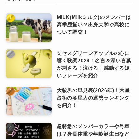
171cm）と比較しても、そこまで極端に
低いわけではありません。
MiLK(M!lkミルク)のメンバーは
ラウールさんのすらりとしたおとなしいスタイ
高学歴揃い？出身大学や高校に
ルと、佐久間大介さんの元気で親しみやすいキ
ついて調査！
むしろ、一般的には「普通〜やや低め」程度の
ャラクター。
身長。
対照的な2人だからこそ生まれる掛け合いも、
ミセスグリーンアップルの心に
Snow Man内で一番背が低いた
それでも
Snow Manの魅力の一つです。
響く歌詞2026！名言＆深い言葉
め、「さっくんって思ったより小さ
が刺さる！泣ける！感動する短
いフレーズを紹介
ファンの中でも「このコンビは癒
い？」と感じる人が多いのも自然な流
し」「さくラウ並びが尊い」とい
ピンときた
なっちー
大殺界の早見表(2026年)！六星
った声が絶えず、身長差をネタに
れ
でしょう。
占術の各星人の運勢ランキング
したイラストやファンアートも
さらにファンの間では、ライブの立ち位置や集
を紹介！
SNSで多数投稿されるほどの人気
合写真、テレビ出演時の並び方などで、その身
ぶりです。
長差が話題になることもしばしば。
超特急のメンバーカラーや号車
は？身長体重や年齢誕生日など