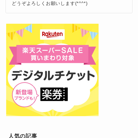
どうぞよろしくお願いします(*^^*)
たとえば、ラウールさんが192cm、目黒
蓮さんが185cm、岩本照さんが182cmと
身長差を活かした2人のポーズ！
続き、170cm台後半のメンバーも複数。
必然的にさっくんの
「小柄さ」が際立つ
このコンビはファンの間で「さくラウ」の愛称
のです。
で親しまれ、ライブやテレビ番組でもたびたび
いじられる人気の組み合わせ。
特におそ松さんの舞台版や楽曲「ブラザービー
ト」のパフォーマンスでは、身長差を活かした
一般的には？
掛け合いやポーズが話題を呼びました。
さらに、年齢差も11歳と、年齢差＆身長
しかし、168cmという数字自体は、実際
差のダブルギャップが2人の魅力をより引
の日本人成人男性の平均身長（約
人気の記事
き立たせるポイントになっています。