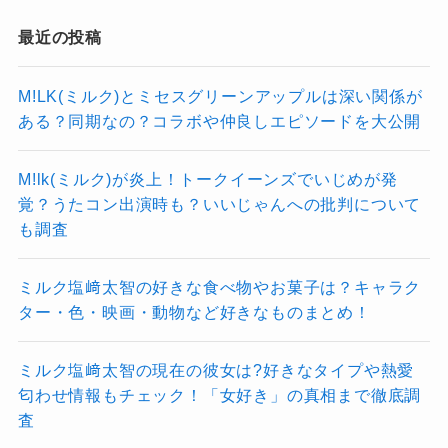
SnowMan ラウールのダンスがすごい！ダンス歴やスキル、世界大会での活躍やRIEHATAとの関係についても徹底解剖！
関連記事
最近の投稿
結論として、佐久間大介さんの
「サバ読み疑惑」はグループ内で
なっちー
M!LK(ミルク)とミセスグリーンアップルは深い関係が
の高身長メンバーとの対比や、カ
ある？同期なの？コラボや仲良しエピソードを大公開
メラ映りの影響が大きく、信頼で
きる情報としてはやはり公式の
M!lk(ミルク)が炎上！トークイーンズでいじめが発
168cmが妥当という見方が主流で
覚？うたコン出演時も？いいじゃんへの批判について
す。
も調査
ミルク塩﨑太智の好きな食べ物やお菓子は？キャラク
ター・色・映画・動物など好きなものまとめ！
記事の続きを読む
ミルク塩﨑太智の現在の彼女は?好きなタイプや熱愛
匂わせ情報もチェック！「女好き」の真相まで徹底調
査