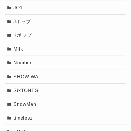
JO1
Jポップ
Kポップ
Milk
Number_i
SHOW-WA
SixTONES
SnowMan
timelesz