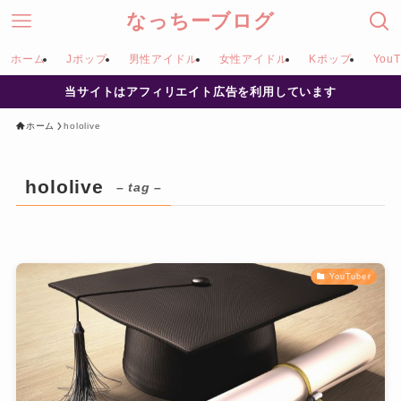
なっちーブログ
ホーム
Jポップ
男性アイドル
女性アイドル
Kポップ
YouT
当サイトはアフィリエイト広告を利用しています
ホーム
hololive
hololive
– tag –
YouTuber