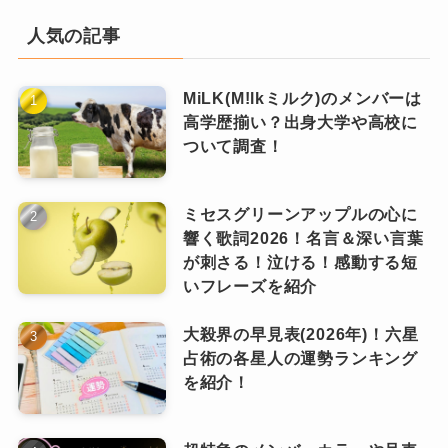
をどうするか」を真剣に考える時期に入
個人志向が強い傾向があり、実際に卒業
ではなく、「個人でも応援したい」というスタ
人気の記事
っています。
したメンバーも複数います。
ンスの人が増えている印象！
MiLK(M!lkミルク)のメンバーは
VTuberという職業は華やかに見えますが、将来
特に海外勢は、卒業後に個人活動へスムーズに
だからこそ、タレントたちが「事
高学歴揃い？出身大学や高校に
の安定が保証されているわけではありませんよ
移行できる環境が整っているため、今後も卒業
務所に縛られずに、やりたいこと
ピンときた
ついて調査！
なっちー
ね。
を選ぶ」という選択が現実的にな
者が出る可能性は高いと考えられています。
ってきたんだろうなと。
ミセスグリーンアップルの心に
長く活動したメンバーほど、次の
響く歌詞2026！名言＆深い言葉
一方で、やっぱり卒業が続くとファンとしては
キャリアや人生の選択肢を考える
4. ファンの間で「危ない」と噂されるメン
悲しむなっ
が刺さる！泣ける！感動する短
ちー
ようになり、これが卒業の引き金
寂しいし、「次は誰だろう」って不安にもなる
バー
いフレーズを紹介
になることも。
し、ちょっとしたリークにもすごく敏感になっ
大殺界の早見表(2026年)！六星
てしまう雰囲気もあるなと感じました。
占術の各星人の運勢ランキング
リークが当たる例も出てきていて、公式発表よ
過去の配信頻度の減少、露骨に案件が減
を紹介！
りも先にSNSで話題になる流れもVTuber業界っ
3. 活動負担・メンタルヘルスの問題
っている、SNSでの活動が減っている、
ぽいですよね。
といった兆候が見られるメンバーも「そ