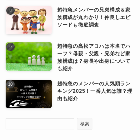
のは自然なのかも？！
超特急メンバーの兄弟構成＆家
4. 運営体制の課題
ホロライブ 卒業予想2025！
族構成が丸わかり！仲良しエピ
結局のところ、「ホロライブもタレント
ソードも徹底調査
も成長したからこその卒業ラッシュ」な
ホロライブは世界展開を進める一方で、社内の
んだろうな、というのが一番の印象で
マネジメント体制は追いついていないと言われ
超特急の髙松アロハは本名でハ
す。
ーフ？母親・父親・兄弟など家
ています。
族構成は？身長や出身について
人数が増えたことで、タレント一人ひとりに対
も紹介
するサポートが手薄になりがちな現状も、卒業
ファンとしては寂しいけれど、時
超特急のメンバーの人気順ラン
理由の一つとして見逃せません。
代とともに事務所もタレントも新
なっちー
キング2025！一番人気は誰？理
しい形に変わっていくのは仕方な
由も紹介
い流れなのかもしれないですね。
5. 卒業後の活動がしやすい環境
【2025年】ホロライブの人気ランキングと登
2025年も引き続き、卒業者が出る可能性は高い
検索
録者数ランキング！1番人気のメンバーは誰
と予想されます。
現在のVTuber業界では、卒業後に個人で成功す
だ！