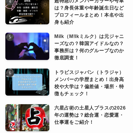
超特急のメンバーカラーや号車
は？身長体重や年齢誕生日など
ホロライブは人気が出れば出るほど、案件・イ
ろそろ卒業なのでは」と憶測の対象にな
だとしても、運営側も「方向性の
プロフィールまとめ！本名や出
ベント・配信スケジュールが増え、実質「月100
りやすいです。
違い」っていうワードを使いすぎ
身も紹介
悲しむなっ
ちー
時間以上働く」状態になることも珍しくありま
ていて、これがファンの不信感に
つながっているのは否定できない
Milk（M!lkミルク）は元ジャニ
せん！
ただし、これらはあくまで噂の域を出ず、実際
ーズなの？韓国アイドルなの？
気がします。
に卒業するかどうかは本人と運営の判断次第で
事務所は？何のグループなのか
この過密なスケジュールは、心身ともに
す。
徹底調査！
会社としては「仕方ない」「個人の選択を尊重
大きな負担をかけています。
現時点で確実に次の卒業者を特定することはで
している」と言っているけれど、タレントとの
トラビスジャパン（トラジャ）
過去のパターンから
きませんでしたが、
すり合わせやサポートが十分だったのか、やっ
メンバーの学歴まとめ！出身高
校や大学は？偏差値・場所・特
「長期休止＋活動意欲の低下＋方向性
ぱり疑問は残ります・・
実際、過去に体調不良や通院を公
徴もチェック！
でも冷静に考えると、ホロライブはもともと“配
表していたメンバーも複数おり、
の違いの発言」が重なっているメンバ
悲しむなっ
ちー
活動を継続すること自体が難しく
信者の自由な活動”が魅力だったのに、どんどん
六星占術の土星人プラスの2026
ーは要注意
と見られています。
なるケースもあるようです。
年の運勢は？総合運・恋愛運・
アイドル路線、音楽・ライブ路線が強くなっ
仕事運をご紹介！
て、そこに違和感を覚えるメンバーが出てくる