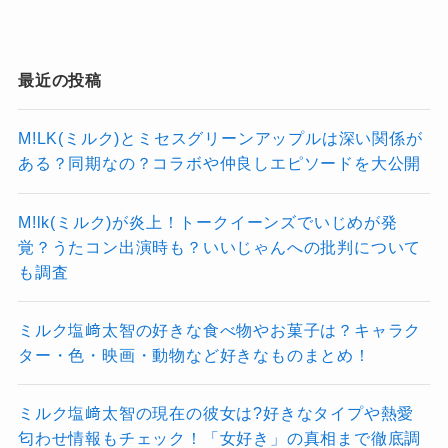
されることが予想されるのです。
で、卒業発表の直前に出てくることが多
い印象です。
最近の投稿
逆に、「◯月に大量卒業」「誰々が辞めるらし
い」といった曖昧な投稿は、外れることも多い
M!LK(ミルク)とミセスグリーンアップルは深い関係が
記事の続きを読む
ある？同期なの？コラボや仲良しエピソードを大公開
です。
M!lk(ミルク)が炎上！トークイーンズでいじめが発
覚？うたコン出演時も？いいじゃんへの批判について
3. 情報の出所はどこ？
も調査
リーク元については、関係者や内部スタッフか
ミルク塩﨑太智の好きな食べ物やお菓子は？キャラク
らの情報漏えいが疑われていますが、確たる証
ター・色・映画・動物など好きなものまとめ！
拠はありません
ミルク塩﨑太智の現在の彼女は?好きなタイプや熱愛
運営側はこれまで、リークに関する公式声明を
匂わせ情報もチェック！「女好き」の真相まで徹底調