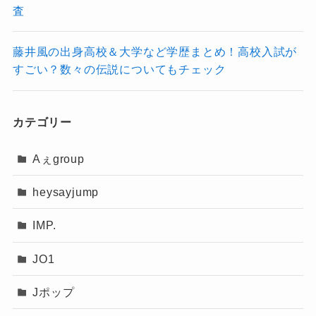
出していません！
査
藤井風の出身高校＆大学など学歴まとめ！高校入試が
4. ファンや運営の対応
すごい？数々の伝説についてもチェック
多くのファンは「リークが当たることもある
カテゴリー
が、公式発表を待つべき」という冷静な姿勢を
取っている用に感じます。
Aぇgroup
heysayjump
ただ、一部のリークが的中したことで、
不安や疑心暗鬼が拡がってしまっている
IMP.
のも事実！
JO1
Jポップ
今後、運営側が情報管理をどれだ