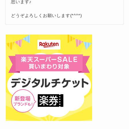
思います♪
大きくズレ始めているのが実情。
最近の配信やSNSで
「自分のやりたいこ
魔乃アロエ
2020/8/31
契約解除
とと今の環境が合わない」と漏らしてい
どうぞよろしくお願いします(*^^*)
実際、紫咲シオンさんも「当初は求められてい
るメンバーも、卒業候補として注目
され
人見クリス
2018/6/26
活動終了
なかったことまで要求されるようになり、そこ
ます。
中国組は2020年末までに全員卒業。
でズレを感じた」と説明しており、運営の急成
単純に「会社
ホロライブの卒業ラッシュは、
長についていけない、あるいは付いていきたく
実際に、卒業発表の前兆として「活動方針に迷
が悪い」「タレントがわがまま」とい
ないという声は少なくないようです。
いがある」発言が出ることは過去にもありまし
う単一の理由では説明できない、すご
た。
く“時代の流れ”に沿った現象
だなと感じ
2. 人生設計やキャリアプランの変化
ました。
3. 海外組メンバー
昔は「ホロライブを辞めたら活動の場がなくな
る」と言われていた時期もありましたが、今は
ホロライブは設立から6年以上が経過し、
個人VTuberとして活躍できる土壌が整ってきて
初期メンバーを中心に「これからの人生
ホロライブEN（英語圏）のメンバーは、
いるし、ファン側も「ホロライブ所属＝絶対」