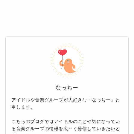
1. 会社との方向性の違い
七詩ムメイ
2025/4/28
健康上の問
題・意見不
VTuber業界では、長期にわたって配信を
一致
最もよく聞かれる理由は「会社との方向
休止している場合、「復帰か卒業か」の
がうる・ぐ
2025/5/1
方向性の違
性の違い」です。
二択になるケースが多いのが現状です。
ら
い
ワトソン・
2024/10/1
配信活動終
ホロライブを運営するカバー株式会社は、近
ホロライブでも、活動休止が長引いているメン
アメリア
了
年、ライブ・音楽活動・大型イベント・海外展
バーについて「卒業が近いのでは」と推測され
開を次々に打ち出し、事業規模を一気に拡大さ
ることが・・
夜空メル
2024/3/20
配信活動終
なっちー
せてきました。
了
アイドルや音楽グループが大好きな「なっちー」と
九十九佐命
2022/7/31
活動終了
2. 方向性の違いを公言しているメンバー
申します。
一方で、配信活動を中心に続けたいメン
桐生ココ
バーにとっては、求められる活動スタイ
2021/7/1
活動終了
こちらのブログではアイドルのことや気になってい
ルや仕事量が「自分がやりたいこと」と
る音楽グループの情報を広～く発信していきたいと
潤羽るしあ
2022/2/24
契約解除