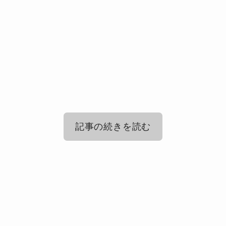
記事の続きを読む
ホロライブでの卒業ラッシュなぜ？
ホロライブで次に卒業しそうな人！
ホロライブの卒業一覧まとめ