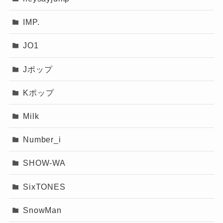
IMP.
JO1
Jポップ
Kポップ
Milk
Number_i
SHOW-WA
SixTONES
SnowMan