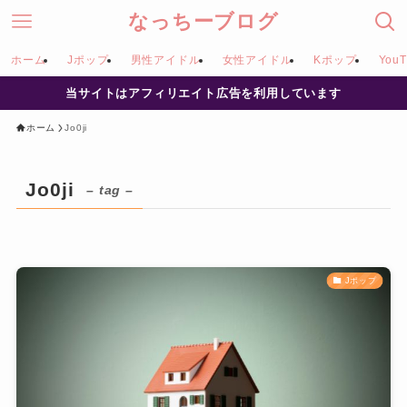
なっちーブログ
ホーム
Jポップ
男性アイドル
女性アイドル
Kポップ
YouT
当サイトはアフィリエイト広告を利用しています
ホーム
Jo0ji
Jo0ji
– tag –
Jポップ