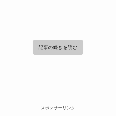
記事の続きを読む
Jo0ji(ジョージ)歌手の出身高校につい
て
Jo0ji(ジョージ)歌手の年齢はいくつ？
歌手Jo0ji(ジョージ)って結局何者？
スポンサーリンク
鳥取・米子発のシンガーソングライター