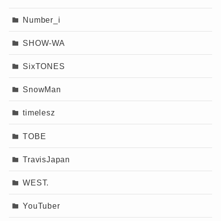
生活リズム。
莉犬くん(すとぷり)の本名と昔の名前は？どんな人で何担当？小さく見えるけど身長は？詳しく調べました！
すでにお伝えしている通り「
9月13日生まれでは
関連記事
Number_i
つまり、
午後から夜にかけてまとまった時間が
詩羽(うたは)の髪形やピアスについて！特徴的な刈り上げや前髪の理由は？
関連記事
ないか
」という説が有力ではありますが、これ
確保できる
ということです。
SHOW-WA
はあくまでファンや記事ベースの推測情報で
この時間を使って、作曲やSNS投稿、ライブ準
す。
SixTONES
備などの音楽活動を行っていました。
本人が公表した事実ではない
という点は押さえ
結果的に、
「地元で働きながら音楽を続ける」
SnowMan
ておきたいところです。
という理想的な両立スタイル
ができあがったの
timelesz
です。
さらに、単調ともいえる漁港の作業は、逆に思
現時点で分かっていること
TOBE
考を巡らせる時間にもなったはず。
TravisJapan
地方での生活の中にある閉塞感や静けさが、
楽
ここまでの情報を整理すると、現状は次の通り
曲の世界観やリアリティにつながっている
とも
WEST.
です。
言えるでしょう。
・本名：非公開
YouTuber
音楽が、日常の延長線上にあった。
・生年：1999年（確度高め）