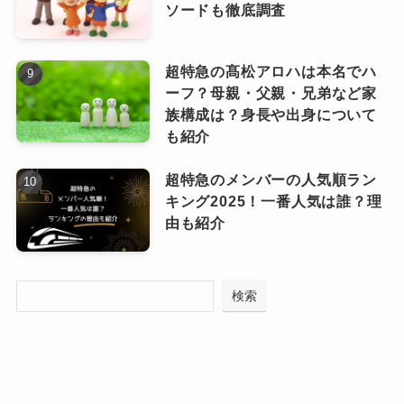
でも、音楽への興味は自然と深まっていったよ
ソードも徹底調査
代わりに選んだのが、
地元の漁港で働き
なっています。
うです！
ながら音楽を続ける生活。
超特急の髙松アロハは本名でハ
親が聴いていた
中島みゆき、吉田拓郎、
ーフ？母親・父親・兄弟など家
早朝から昼前まで働き、午後から夜にかけて作
RCサクセション
などの楽曲。
22歳頃、本格的に音楽活動スタート
族構成は？身長や出身について
曲やSNS投稿に取り組む。
も紹介
この生活リズムが、
生活基盤と情熱の両立を可
日常の中で自然と耳にしていたその歌詞やメロ
超特急のメンバーの人気順ラン
能
に！
ディーが、知らず知らずのうちに感性を育てて
転機が訪れたのは、
22歳頃。
キング2025！一番人気は誰？理
漁港という現場のリアル。
いたのでしょう。
由も紹介
海の匂い、朝の静けさ、単調な作業。
ただし、高校在学中に本格的なバンド活動をし
友人のラップ活動に刺激を受け、初めて自分で
そのすべてが、彼の音楽ににじみ出ています。
ていたわけではありません。
も作曲に挑戦します。
検索
あくまで「音楽に触れていた時期」。
ここから、
本格的な音楽活動がスタート
しまし
「地元志向の生活＋音楽活動」
というス
でもその体験こそが、
後の音楽活動につなが
た。
タイルこそが、Jo0jiさんの独自性そのも
る“種”になったことは間違いない
はずです。
YouTubeにデモ音源を投稿し、少しずつ反応を
の。
得ていきます。