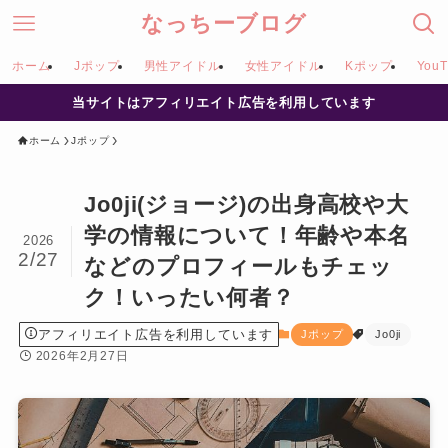
なっちーブログ
ホーム
Jポップ
男性アイドル
女性アイドル
Kポップ
YouT
当サイトはアフィリエイト広告を利用しています
ホーム
Jポップ
Jo0ji(ジョージ)の出身高校や大
学の情報について！年齢や本名
2026
2/27
などのプロフィールもチェッ
ク！いったい何者？
アフィリエイト広告を利用しています
Jポップ
Jo0ji
2026年2月27日