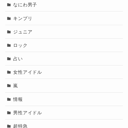
なにわ男子
・誕生日：9月13日説あり（あくまで推測）
だからこそ、無理のない形で続け
公式に確認できるのは、アーティスト名
キンプリ
ることができたのかもしれませ
ピンときた
なっちー
「Jo0ji」と年齢、そして出身地まで。
ん。
ジュニア
それ以上の個人情報は、あえて出
ロック
していない印象です。
疑問のなっ
ちー
メジャーデビュー後も変わらない姿勢
占い
女性アイドル
なぜ非公開なのか？
注目すべきなのは、メジャーデビュー後
嵐
も彼が
「漁港は辞めない」と明言してい
最近はプライベートを積極的に公開するアーテ
情報
る
ことです。
ィストも多い中で、
男性アイドル
これは単なる仕事ではなく、
自分の原点であ
Jo0jiさんは
必要以上の個人情報を出さな
超特急