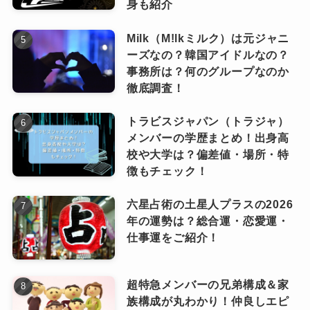
身も紹介
それが、
創作意欲の土台になった
と語られてい
あった存在でした。
20歳前後、漁港で働きながら模索
ます。
Milk（M!lkミルク）は元ジャニ
高校2〜3年生の頃に観に行った、
エレファント
ーズなの？韓国アイドルなの？
家で聴く音楽と、ライブで浴びる音楽はまった
カシマシのライブ。
20歳前後になると、地元の漁港で働き始めま
事務所は？何のグループなのか
く別物。
その圧倒的な迫力に、強い衝撃を受けたといい
徹底調査！
す。
ます。
その体験が、今の表現力につなが
トラビスジャパン（トラジャ）
さらにさかのぼると、中学3年生で体験した
まずは
生活基盤をしっかり確保すること
メンバーの学歴まとめ！出身高
っているということですね！
ピンときた
RADWIMPSのライブ
も大きな影響を与えまし
なっちー
校や大学は？偏差値・場所・特
が優先となったとのこと。
徴もチェック！
た。
生の音楽が持つエネルギー。
早朝から働き、昼前には仕事が終わる生活。
六星占術の土星人プラスの2026
漁港×音楽という唯一無二のスタイル
スピーカー越しではなく、身体に直接ぶつかっ
年の運勢は？総合運・恋愛運・
このリズムが、後に音楽活動との両立を可能に
仕事運をご紹介！
てくる音の力。
します。
高校卒業後、”都会”へ出る道を選びませんでし
それが、当時まだ夢を持てずにいた少年の心を
当時はまだ本格的なアーティストではありませ
た。
確実に揺らしたのです。
超特急メンバーの兄弟構成＆家
ん。
族構成が丸わかり！仲良しエピ
また、家庭で流れていた音楽も大きなルーツに