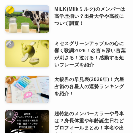
いた
と語っています。
幼少期から親の影響で聴いていたのが、
どこか等身大でリアルな高校生活だったことが
MiLK(M!lkミルク)のメンバーは
ただし、音楽や映画に触れる時間は大切にして
高学歴揃い？出身大学や高校に
うかがえます。
いました。
ついて調査！
吉田拓郎や中島みゆき。
地元の友人と海を眺めながら過ごす時間も多
ライブに足を運び、生の音楽の迫力を体感す
く、
「夢もなく、何をしたいか分からないまま
る。
ミセスグリーンアップルの心に
日本のフォーク・歌謡界を代表する存在です。
過ごしていた」
とも語っています。
その体験が、じわじわと感性を育てていったの
響く歌詞2026！名言＆深い言葉
さらに高校時代には、
地方の海沿いで、ぼんやりと未来を考えていた
が刺さる！泣ける！感動する短
です。
少年時代。
いフレーズを紹介
当時はまだ「将来は音楽で生きる」と決めてい
エレファントカシマシやRADWIMPSの
その空気感が、いまの楽曲の世界観にもどこか
たわけではありません。
大殺界の早見表(2026年)！六星
ライブを体験。
通じている気がしますよね。
占術の各星人の運勢ランキング
を紹介！
でも確実に、心の奥では何かが芽
この“生のライブ”が、彼の感性に大きな衝撃を与
生え始めていたのではないでしょ
ピンときた
なっちー
音楽との出会いが転機に
うか。
えました。
超特急のメンバーカラーや号車
特に、バンド全体から放たれるエネルギー。
は？身長体重や年齢誕生日など
プロフィールまとめ！本名や出
会場を包み込む音圧と熱量。
そんな中でも、音楽だけはずっと心のどこかに