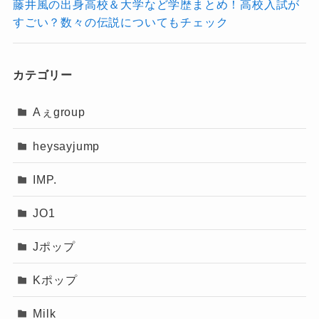
す。
藤井風の出身高校＆大学など学歴まとめ！高校入試が
返っています。
すごい？数々の伝説についてもチェック
高校時代には特に熱中するものはなく過ごして
本名と同じく、生年月日についてもすべてが明
いたものの、ライブ体験や映画・音楽を通して
明確な夢や目標があって大学を目指した、とい
かされているわけではありません。
感性を育み、20代前半で本格的な音楽活動を開
カテゴリー
うタイプではなかったのかもしれません。
始。YouTubeへのデモ投稿をきっかけに注目を
だからこそ、進学という選択肢よりも、
地元で
Aぇgroup
ただし、
1999年生まれという情報は比較
集め、現在に至ります。
働くという現実的な道を自然に選んだ
と考えら
的確度が高い
とされています。
その音楽は、身近な人への思いや地方での生活
heysayjump
れます。
体験に基づくもので、漁港での仕事と音楽活動
その職場が「漁港」だった、というのもJo0jiさ
IMP.
複数のメディアやプロフィール情報でも一致し
の両立という独自のライフスタイルがその創作
んらしいエピソードですよね。
ているため、生年についてはほぼ間違いないで
力を支えていました！
JO1
しょう。
非公開情報の多さから謎に包まれた存在です
Jポップ
が、地元愛、そして音楽への純粋な情熱が、特
漁港と音楽活動の絶妙なバランス
一方で、正確な誕生日は公式発表があり
別なアーティストにしていることは間違いあり
Kポップ
ません。
ません。
漁港での仕事は、早朝から昼前にかけて終わる
Milk
Jo0ji(ジョージ)の実家は漁師の家！父親母親はどんな人？働いているのはどこの漁港？
関連記事