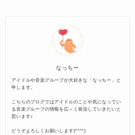
プロフィールやメディア記事では「鳥取県米子
ている情報です。
身近な出来事でした。
市周辺の高校ではないか」といった推測はある
つまり、生年については信頼できるデータと言
ものの、
具体的な学校名は一切明かされていな
えます。
友人がラップ活動を始めたこと
がスター
い
のが現状です。
一方で、誕生日については少し曖昧な部分があ
ト地点。
「鳥取県
公式紹介でも触れられているのは、
ります。
出身」そして「漁港で働きながら音楽
そこから軽い気持ちで作曲に挑戦します。
9月10日説や9月13日説が出回っています
活動をしていた」
という情報のみ。
なっちー
が、
これはあくまでファンによる推測
で
そして完成したのが、初のオリジナル曲
つまり、信頼できる情報として「○○高校出身」
アイドルや音楽グループが大好きな「なっちー」と
す。
「不屈に花」。
と断定できる事実は、
今のところ存在していな
申します。
い
ということになります。
この楽曲をYouTubeに投稿したことで、
一気に
こちらのブログではアイドルのことや気になってい
噂レベルの話はあっても、確証のある情報は出
本人が公式に誕生日を発表してい
る音楽グループの情報を広～く発信していきたいと
注目を集める存在になりました。
るわけではない
ので、日にちまで
ていない、というのが正直なところです。
思います♪
疑問のなっ
ちー
は断定できないのが現状です。
しかもこの曲は、
友人への応援歌として
どうぞよろしくお願いします(*^^*)