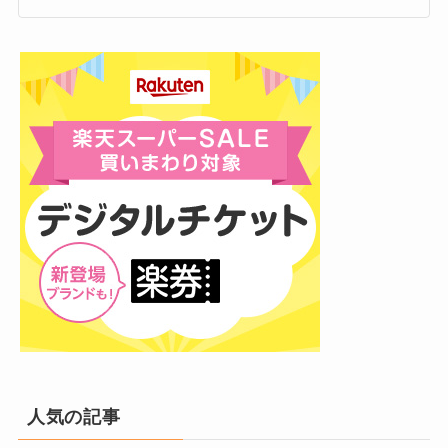
制作されたもの。
高校時代はどんな学生だった？
10代後半は「夢がない」高校時代
誰かを想う気持ちから生まれた楽曲だった、と
では、高校時代のJo0jiさんはどんな学生だった
いうのがまたグッときますよね。
のでしょうか。
打算ではなく、純粋な感情から始まった音楽活
年齢ごとの歩みを振り返ると、彼のリアルな成
動。
長ストーリーが見えてきます。
本人のインタビューによると、
「小中高
10代後半、高校生だった頃。
を通して、特に熱中したものはなかっ
それがJo0jiさんの原点です。
た」
と語っています。
ピンときた
この時期の本人いわく、
「夢もなく、特
なっちー
に熱中するものもなかった
」とのこと。
部活に全力投球するタイプでもなく、勉強に打
影響を受けたアーティストたち
ち込むタイプでもなく、どちらかというと
「ダ
部活に打ち込むわけでもなく、将来の目標が明
ラダラ過ごしていた」と振り返っている
のが印
確だったわけでもない。
その音楽ルーツをたどると、家庭環境が大きく
象的です。
人気の記事
どちらかというと、
ダラダラと日々を過ごして
関わっています。
キラキラした青春ストーリー、というよりは、