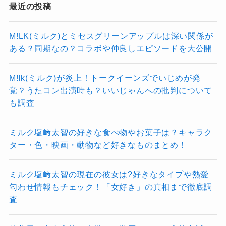
キタニタツヤの父親や母親など家族構成をご
現在使われているのは、あくまでアーテ
最近の投稿
紹介！出身や本名もまとめてみました！
ィスト名である
「Jo0ji」
のみです。
大学時代の思い出やサークル活動
Jo0ji(ジョージ)の実家は漁師の家！父親母親
M!LK(ミルク)とミセスグリーンアップルは深い関係が
の話が一切出てこないことから
なっちー
はどんな人？働いているのはどこの漁港？
ある？同期なの？コラボや仲良しエピソードを大公開
ファンの間ではいくつか推測もあるようです
も、
進学していない可能性が高い
羊文学のメンバーの経歴は？大学は慶応？一
と考えられています！
が、
信頼できる情報として裏付けられたものは
橋大学はデマ？
M!lk(ミルク)が炎上！トークイーンズでいじめが発
存在していない
のが現状です。
覚？うたコン出演時も？いいじゃんへの批判について
つまり、本名については完全にベールに包まれ
も調査
ている状態と言えます。
なぜ大学ではなく、地元就職だったのか
まとめ
ミルク塩﨑太智の好きな食べ物やお菓子は？キャラク
そして、本人のスタンスを考える
ター・色・映画・動物など好きなものまとめ！
この進路選択には、彼の高校時代のスタンスが
と、
今後も公表される可能性はか
疑問のなっ
Jo0ji（ジョージ）さんは、出身高校や大学、本
ちー
大きく影響しているようです。
なり低い
と見られています。
ミルク塩﨑太智の現在の彼女は?好きなタイプや熱愛
名など非公開の情報が多い一方で、鳥取県米子
匂わせ情報もチェック！「女好き」の真相まで徹底調
市出身で漁港勤務と音楽活動を両立させる若手
査
本人は小中高を通して、
「特に熱中する
シンガーソングライターとして注目されていま
ものがなく、漠然と生きていた」
と振り
生年月日は？