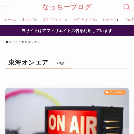
なっちーブログ
ホーム
Jポップ
男性アイドル
女性アイドル
Kポップ
YouT
当サイトはアフィリエイト広告を利用しています
ホーム
東海オンエア
東海オンエア
– tag –
YouTuber