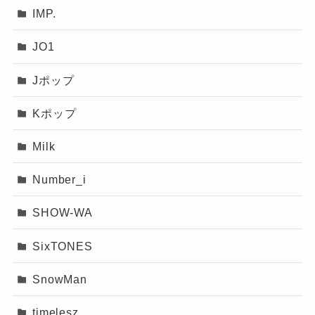
IMP.
JO1
Jポップ
Kポップ
Milk
Number_i
SHOW-WA
SixTONES
SnowMan
timelesz