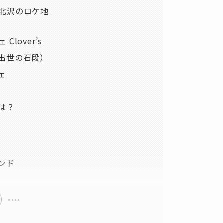
北沢のロケ地
over’s
出世の石段）
ェ
は？
ンド