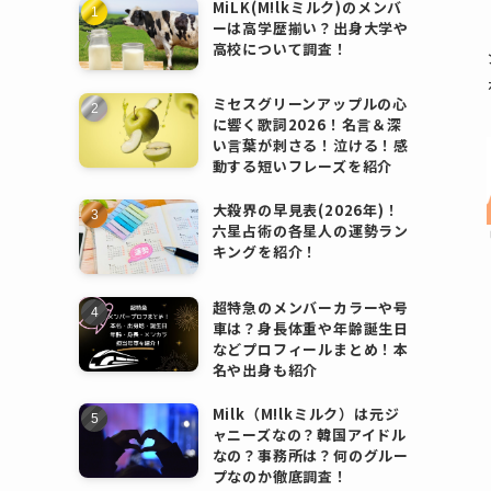
MiLK(M!lkミルク)のメンバ
ーは高学歴揃い？出身大学や
高校について調査！
ミセスグリーンアップルの心
に響く歌詞2026！名言＆深
い言葉が刺さる！泣ける！感
動する短いフレーズを紹介
大殺界の早見表(2026年)！
六星占術の各星人の運勢ラン
キングを紹介！
超特急のメンバーカラーや号
車は？身長体重や年齢誕生日
などプロフィールまとめ！本
名や出身も紹介
Milk（M!lkミルク）は元ジ
ャニーズなの？韓国アイドル
なの？事務所は？何のグルー
プなのか徹底調査！