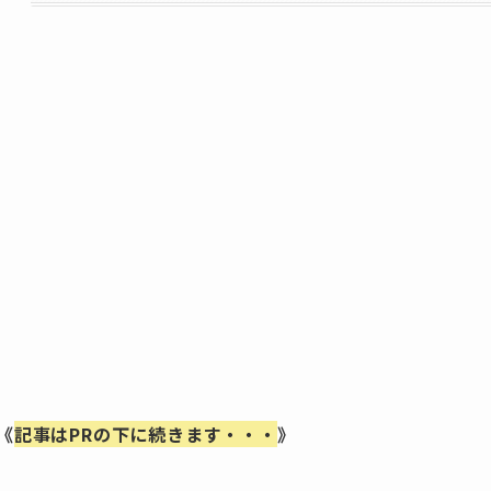
《
記事はPRの下に続きます・・・
》