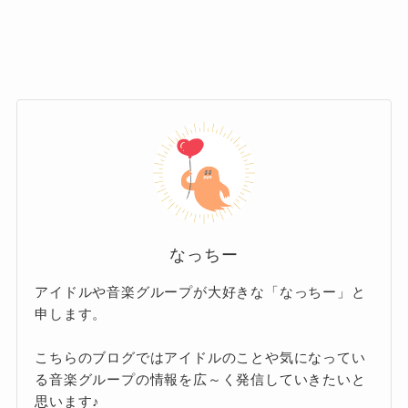
ブイベントなどを通じて、着実にファンを増や
日本人7人に加えて、韓国人1人と台湾人1人を擁
しています。
する多国籍なメンバーで構成されており、それ
ぞれが異なる言語や文化を背景に持っていま
音楽チャート
す。
実際、英語・韓国語・中国語・ドイツ語など、
多言語に対応可能なメンバーがいることで、世
特に2024年にはソウルでのアリーナ公演を成功
界中のファンとの距離がぐっと縮まっていま
させ、2日間で7000人以上を動員。
す。
なっちー
SNSでも、&TEAMのフォロワー数はWeverseを
さらに音楽チャートでも上位にランクイ
アイドルや音楽グループが大好きな「なっちー」と
中心に約70万人規模と推定されており、言語の
ンするなど、「日本発のグループ」とし
申します。
壁を感じさせないやりとりが多くのファンを引
ては異例の成果をあげています。
きつけています。
こちらのブログではアイドルのことや気になってい
る音楽グループの情報を広～く発信していきたいと
「2023 Asia Artist Awards」では2冠を受賞し、
思います♪