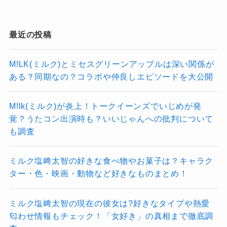
ただし、一部では「目立つメンバーがい
JAPANから生まれた多国籍グループとして、日
ない」「他グループと比べるとインパク
本国内のみならず、韓国やアジア、欧米でも着
最近の投稿
トが弱い」というネガティブな意見もあ
実にファンを増やしています。
ります。
その人気の背景には、メンバーそれぞれの高い
M!LK(ミルク)とミセスグリーンアップルは深い関係が
ある？同期なの？コラボや仲良しエピソードを大公開
スキルやグローバル対応力、多様な文化的背景
デビュー初期に比べるとややファンの熱量が落
といった魅力がしっかりと存在しています。
ち着いてきたという声もあり、「ファン離れ」
M!lk(ミルク)が炎上！トークイーンズでいじめが発
評判においては、圧倒的なパフォーマンス力や
や「運営のコンテンツ供給不足」などの課題も
覚？うたコン出演時も？いいじゃんへの批判について
楽曲の質、多言語対応やチームの一体感が高く
指摘されています。
も調査
評価される一方、コンテンツ供給やファンとの
実際、SNSやYouTubeの更新頻度に関しては
距離感といった課題も見え隠れしています。
ミルク塩﨑太智の好きな食べ物やお菓子は？キャラク
「もっとコンテンツが欲しい」と不満を持つフ
ター・色・映画・動物など好きなものまとめ！
特にファンが感じる「もっと知りたい・もっと
ァンもいて、運営体制に対する改善の要望は根
見たい」というニーズにどう応えていくかが、
強く存在しています。
ミルク塩﨑太智の現在の彼女は?好きなタイプや熱愛
今後のカギとなるでしょう。
匂わせ情報もチェック！「女好き」の真相まで徹底調
韓国では、Kをはじめとするメンバーが着実に人