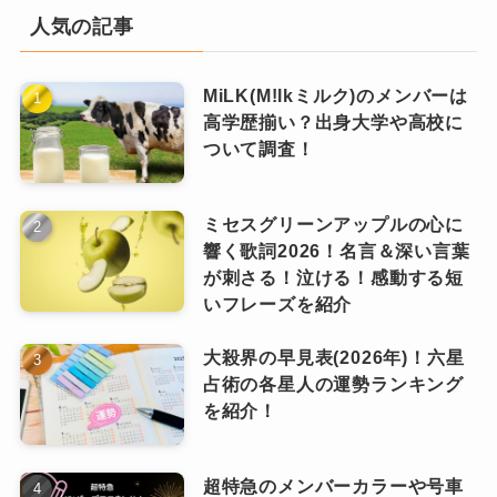
スキルともに強みを持つメンバーが人気を集め
人気の記事
さっており、「Kがいるから&TEAMを知った」
ています。
という声も少なくありません。
MiLK(M!lkミルク)のメンバーは
高学歴揃い？出身大学や高校に
欧米や南米
また、HARUAは“千年ドル”と呼ばれる
ついて調査！
ビジュアルで支持を集め、NICHOLASも
クールなラップスタイルと柔らかなキャ
ミセスグリーンアップルの心に
一方、欧米や南米でもじわじわとファン
ラクター性のギャップで注目度が高まっ
響く歌詞2026！名言＆深い言葉
が刺さる！泣ける！感動する短
が拡大中。
ています。
いフレーズを紹介
中でもKは、ヨーロッパや南米で特に注目されて
韓国出身のEJ（ウィジュ）は、母国ということ
大殺界の早見表(2026年)！六星
占術の各星人の運勢ランキング
おり、ニューヨークタイムズに誕生日広告が掲
もあり親近感からの人気も強く、地元ファンに
を紹介！
載されるなど、その人気ぶりが話題となりまし
しっかりと根付いた存在となりつつあります。
た！
超特急のメンバーカラーや号車
SNSやYouTubeなどのグローバルメディアを通