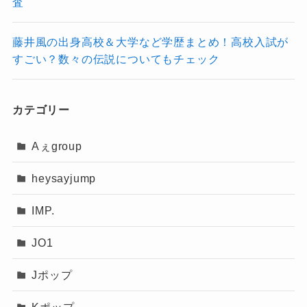
査
国ごとの評価
気を築いており、音楽番組やライブの成功、チ
ャートでの実績などを通じて、確実に存在感を
藤井風の出身高校＆大学など学歴まとめ！高校入試が
すごい？数々の伝説についてもチェック
強めています。
今後、&TEAMがよりグローバルに、そして長期
国ごとの評価も異なり、韓国ではビジュ
的に愛されるグループとして飛躍していくに
アルやスキル重視、日本では親しみやす
カテゴリー
は、音楽性の進化、ファンとの交流の充実、そ
さやキャラクター性が好まれる傾向にあ
Aぇgroup
して戦略的なメディア露出がポイントになるは
ります。
ず。
heysayjump
今後の動向からますます目が離せません。
こうした違いに合わせた戦略が、今後の人気拡
IMP.
&TEAM(エンチーム)のダンス上手い順ボーカル歌上手い順ラップ上手い順2024！メインダンサーや未経験者は？
関連記事
大には必要かもしれません。
&TEAM(エンチーム)のデビュー曲って？人気曲や代表曲・ドラマ主題歌も調査！
関連記事
JO1
INI(アイエヌアイ) 藤牧京介に彼女はいる？元カノや好きなタイプ・恋愛観も徹底調査！
関連記事
全体として、&TEAMは実力とビ
Jポップ
ジュアル、グループとしての一体
なっちー
感など多方面で高く評価されてい