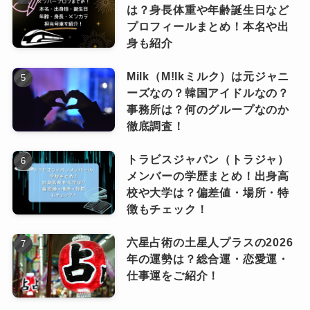
は？身長体重や年齢誕生日など
仲の良さやチームワーク
じて、現地ファンとのつながりを深めており、
プロフィールまとめ！本名や出
「Kのステージを見るために&TEAMを知った」
身も紹介
という声も多いようです。
Milk（M!lkミルク）は元ジャニ
韓国ファンが&TEAMに感じている魅力
ーズなの？韓国アイドルなの？
は、スタイルの良さやグローバルな視点
事務所は？何のグループなのか
韓国・ソウルでのアリーナ公演の反響
徹底調査！
だけでなく、メンバー同士の仲の良さや
チームワークにもあります。
トラビスジャパン（トラジャ）
さらに、2024年には韓国・ソウルでアリーナ公
メンバーの学歴まとめ！出身高
校や大学は？偏差値・場所・特
「仲が良い＝見ていて安心する」「応援しがい
演を開催し、7000人以上を動員。
徴もチェック！
がある」という心理は、どこの国のファンにも
これは単なる一過性の人気ではなく、彼らの実
共通しているようです。
力と戦略によって築かれた“本物の支持”であるこ
六星占術の土星人プラスの2026
年の運勢は？総合運・恋愛運・
とを示しています。
仕事運をご紹介！
期待の声
今後はさらにワールドツアーの規