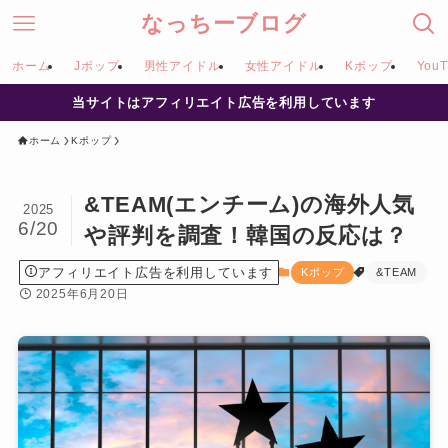
なっちーブログ
ホーム
Jポップ
男性アイドル
女性アイドル
Kポップ
YouT
当サイトはアフィリエイト広告を利用しています
ホーム
Kポップ
&TEAM(エンチーム)の海外人気
2025
6/20
や評判を調査！韓国の反応は？
アフィリエイト広告を利用しています
Kポップ
&TEAM
2025年6月20日