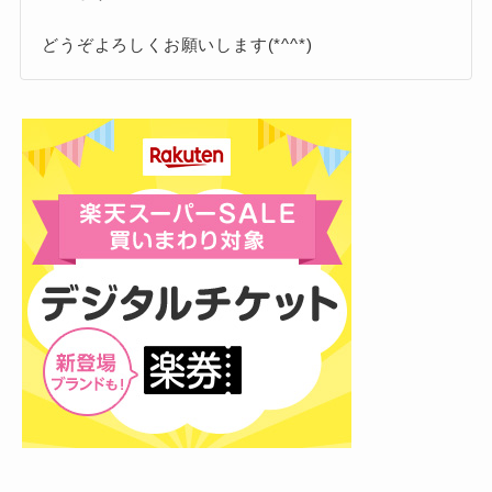
韓国音楽業界からの評価も確かなものとなって
韓国
きています。
どうぞよろしくお願いします(*^^*)
ビジュアルとパフォーマンス
特に韓国では、音楽番組やバラエティ番
組への出演が徐々に増えており、知名度
は年々上昇中。
韓国ファンの反応として特徴的なのは、「ビジ
ュアル」と「パフォーマンス」の完成度を重視
2025年にはレギュラー番組も持つなど、現地で
する点。
のプロモーション活動にも力を入れているよう
です。
その中で圧倒的な人気を誇るのが、リー
韓国の20代女性を中心にファン層が形成されて
ダーのKです。
おり、K（ケイ）やHARUA（ハルア）、
王子様のような端正なルックスと、しっかりし
NICHOLAS（ニコラス）といったビジュアル・
たダンススキルのギャップが韓国のファンに刺