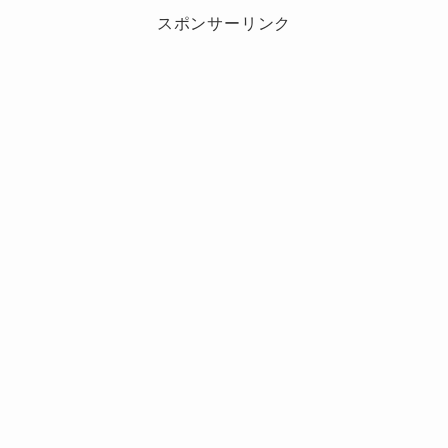
スポンサーリンク
まず注目すべきは、&TEAMの海外での人気の広
がりです。
では、K-POPの本場・韓国での&TEAMに対する
グループは日本を拠点に活動しているも
評価はどうなのでしょうか？
のの、メンバー構成がすでに“世界対
彼らはまだ正式に「韓国デビュー」を果たして
応”。
いないにも関わらず、音楽番組への出演やライ