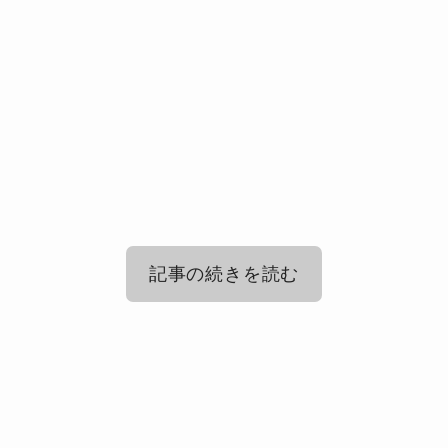
記事の続きを読む
&TEAM(エンチーム)の海外人気は？
&TEAM(エンチーム)について韓国の反
応は？