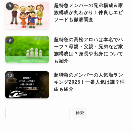
模が拡大することが予想されてお
ピンときた
超特急メンバーの兄弟構成＆家
なっちー
り、「日本発のグローバルボーイ
族構成が丸わかり！仲良しエピ
ズグループ」としての存在感をよ
ソードも徹底調査
一方で、韓国でも「もっと音楽性の幅を
り一層強めていくことは間違いな
広げてほしい」「新しいコンセプトを見
さそう！
超特急の髙松アロハは本名でハ
てみたい」といった期待の声もあり、今
ーフ？母親・父親・兄弟など家
後の進化に対する関心は高まっていま
族構成は？身長や出身について
も紹介
す。
&TEAM(エンチーム)の評判は？
超特急のメンバーの人気順ラン
テレビ出演やSNSでの発信、ファンとの交流機
キング2025！一番人気は誰？理
由も紹介
会を増やすことで、さらに愛される存在になる
可能性は十分にありそう！
検索