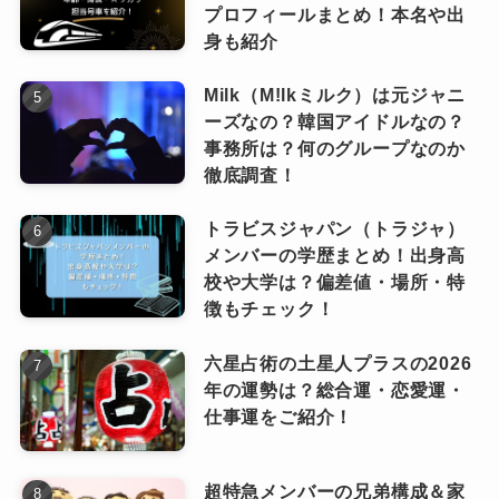
プロフィールまとめ！本名や出
Friction
なる一曲。
身も紹介
Milk（M!lkミルク）は元ジャニ
路上ライブ時代の雰囲気を感じさせるこの曲
ーズなの？韓国アイドルなの？
第4位：EVERBLUE
は、荒削りながらも熱のこもった演奏が魅力。
事務所は？何のグループなのか
徹底調査！
洗練された現在のOmoinotakeとはまた違った、
初期衝動のようなピュアなエネルギーが詰まっ
トラビスジャパン（トラジャ）
アニメ『ブルーピリオド』のOP主題歌。
ています。ライブ音源などで聴くと、より一層
メンバーの学歴まとめ！出身高
校や大学は？偏差値・場所・特
その熱量を感じられます。
徴もチェック！
夢を追いかける不安や焦りを歌ったこの楽曲
は、若者を中心に大きな共感を呼びました。
六星占術の土星人プラスの2026
So Far So Good
前向きだけど決して軽くはないメッセージが、
年の運勢は？総合運・恋愛運・
仕事運をご紹介！
Omoinotakeらしさをよく表しています。
一聴すると爽やかなポップソングですが、細か
超特急メンバーの兄弟構成＆家
な音作りやメロディの展開が非常に緻密で、何