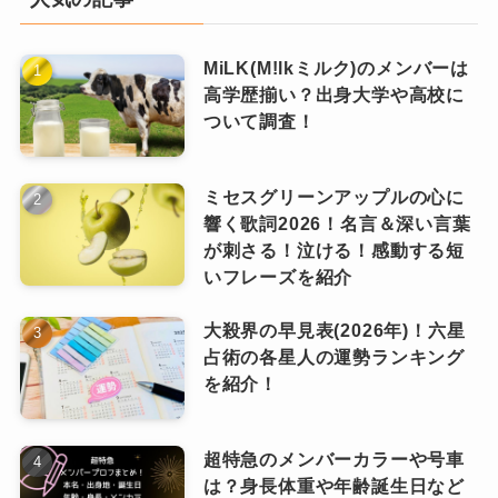
くなる曲」として多くの人に支持されていま
す。
MiLK(M!lkミルク)のメンバーは
渦幕
高学歴揃い？出身大学や高校に
ついて調査！
第3位：幸せ
Omoinotakeのサウンドにおいて重要な
ミセスグリーンアップルの心に
「コーラスワーク」が特に光る一曲。
響く歌詞2026！名言＆深い言葉
アニメ『ホリミヤ-piece-』のオープニン
が刺さる！泣ける！感動する短
いフレーズを紹介
グ主題歌として知られる「幸せ」は、ポ
ギターレス構成ならではの音の余白が美しく、
ジティブなメッセージとキャッチーなメ
夜のドライブや静かな時間にぴったりのナンバ
大殺界の早見表(2026年)！六星
ロディで幅広い層に人気。
占術の各星人の運勢ランキング
ーです。
を紹介！
歌詞も抽象的で、聴く人によって様々なイメー
アニメファンからの支持も厚く、作品の世界観
ジが膨らむタイプの楽曲。
超特急のメンバーカラーや号車
とシンクロする歌詞が印象的です。ライブで聴
は？身長体重や年齢誕生日など
くとまた違った温かみがあり、何度も聴きたく