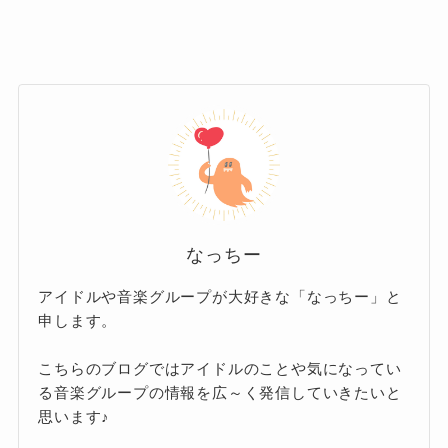
式で紹介していきます。
頂！」と語られるような、知る人ぞ知る曲たち
をご紹介します。
第1位：幾億光年
トニカ
ドラマ『Eye Love You』の主題歌とし
て起用されたこの曲は、Omoinotakeの
メジャーデビュー以前からファンに愛さ
なっちー
代表曲と言える存在。
れてきた名曲で、R&Bやソウルの影響を
アイドルや音楽グループが大好きな「なっちー」と
感じさせるグルーヴィーな楽曲。
申します。
エレクトロなビートに乗せて、切なさと希望が
共存するようなメロディが展開され、「踊れて
シンプルながらも深みのあるサウンドは、
こちらのブログではアイドルのことや気になってい
泣ける」という彼らのスタイルを象徴する一曲
る音楽グループの情報を広～く発信していきたいと
Omoinotakeのルーツを知るうえで欠かせない一
思います♪
です。
曲です。