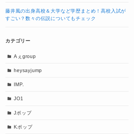
ろされたこのバラードは、まさに“胸が苦
藤井風の出身高校＆大学など学歴まとめ！高校入試が
しくなる”一曲。
すごい？数々の伝説についてもチェック
美しいピアノの旋律にのせて紡がれるのは、抑
カテゴリー
えきれない愛と葛藤の物語。
切なすぎるほどの歌声と、繊細なアレンジによ
Aぇgroup
って、映画を見ていない人でもその世界観に引
heysayjump
き込まれてしまうほどの力を持っています。
IMP.
心音
JO1
Jポップ
Kポップ
映画『チェリまほ THE MOVIE』の主題