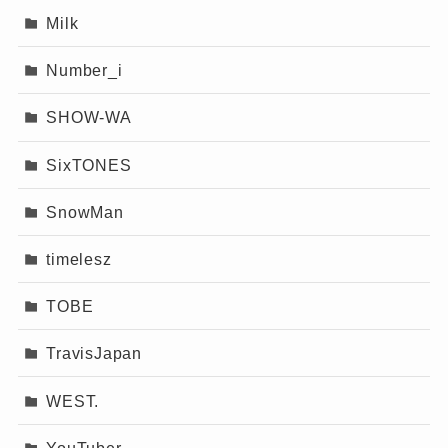
歌として注目された「心音」は、恋の始
Milk
まりの不安や、相手に想いが届くかどう
Number_i
かという繊細な感情を美しく表現した一
曲。
SHOW-WA
SixTONES
愛を叫ぶのではなく、そっと差し出すような優
しさが感じられる構成で、「泣きたいけど泣け
SnowMan
ない」ような気持ちのときにぴったり寄り添っ
timelesz
てくれます。
TOBE
ラストノート
TravisJapan
WEST.
YouTuber