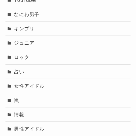
感情がひしひしと伝わってくるボーカル
が印象的なこの曲は、失ったものへの想
なにわ男子
いや、伝えられなかった言葉をテーマに
キンプリ
しています。
ジュニア
時間が経っても忘れられない想い、それでも前
ロック
に進まなければならない現実との狭間で揺れる
心を、丁寧に描写した名バラードです。
占い
女性アイドル
嵐
記事の続きを読む
情報
男性アイドル