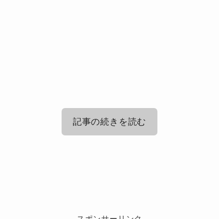
記事の続きを読む
Omoinotakeの人気曲ランキング
2025！
Omoinotakeの隠れた名曲！知る人ぞ知
るファンから熱い支持がある曲
スポンサーリンク