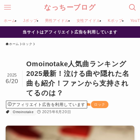
なっちーブログ
ホーム
Jポップ
男性アイドル
女性アイドル
Kポップ
YouT
当サイトはアフィリエイト広告を利用しています
ホーム
ロック
Omoinotake人気曲ランキング
2025最新！泣ける曲や隠れた名
2025
6/20
曲も紹介！ファンから支持され
てるのは？
アフィリエイト広告を利用しています
ロック
2025年6月20日
Omoinotake