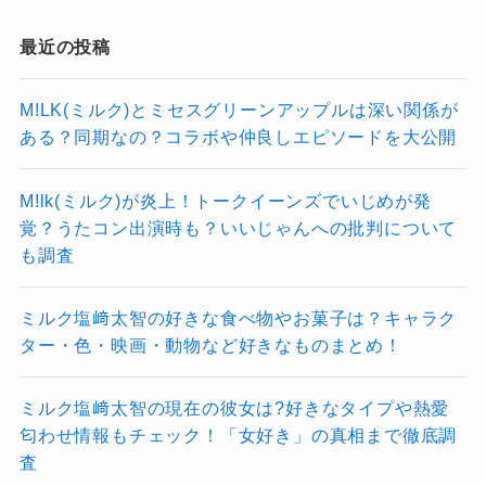
一曲一曲に物語があり、聴くたびに違う景色が
最近の投稿
恋に臆病になってしまう人、すれ違う想いに心
見える――そんな音楽が、Omoinotakeの真の魅
を痛めている人にとって、この曲はまるで心を
力なのかもしれません。
M!LK(ミルク)とミセスグリーンアップルは深い関係が
代弁してくれているかのよう。
これからも、Omoinotakeの音楽がどんな新しい
ある？同期なの？コラボや仲良しエピソードを大公開
楽曲の途中に挿入される静かなブレイク部分で
風景を見せてくれるのか、楽しみにしながら聴
は、思わず胸が締め付けられるような感覚を覚
M!lk(ミルク)が炎上！トークイーンズでいじめが発
いていきたいですね。
覚？うたコン出演時も？いいじゃんへの批判について
える人も少なくありません。
Omoinotakeで結婚してるメンバーは？妻は誰？離婚した人もいる？
関連記事
も調査
Omoinotakeメンバーの出身高校や大学は？学歴やプロフィールを徹底解説！
関連記事
Omoinotakeのライブはどんな感じ？おすすめの服装やファン層・年齢層も調査！
関連記事
ミルク塩﨑太智の好きな食べ物やお菓子は？キャラク
モラトリアム
ター・色・映画・動物など好きなものまとめ！
ミルク塩﨑太智の現在の彼女は?好きなタイプや熱愛
劇場アニメ『囀る鳥は羽ばたかない The
匂わせ情報もチェック！「女好き」の真相まで徹底調
査
clouds gather』の主題歌として書き下