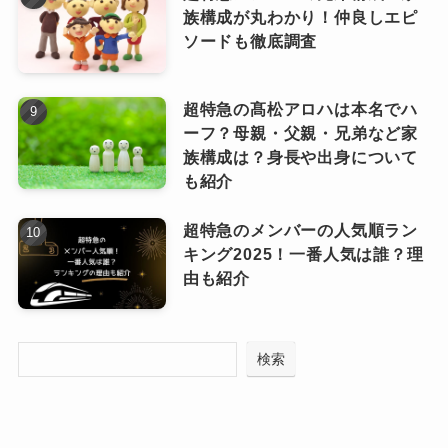
第5位：ラストノート
族構成が丸わかり！仲良しエピ
度も聴くことで新たな発見がある曲。
ソードも徹底調査
日常の中にある小さな幸せや希望を描いた歌詞
も秀逸で、心をじんわりと温めてくれます。
超特急の髙松アロハは本名でハ
ファン人気が高く、ストリーミング再生
ーフ？母親・父親・兄弟など家
数は3億回を突破。
族構成は？身長や出身について
も紹介
Omoinotakeの人気がある曲がみんな
切なさを伴ったメロディと、情感豊かな歌声が
超特急のメンバーの人気順ラン
から選ばれてる理由！
印象に残るバラード調のナンバーです。
キング2025！一番人気は誰？理
日常にある別れや後悔をそっと抱きしめるよう
由も紹介
な楽曲で、じっくり聴きたい一曲です。
Omoinotakeについて、まず感じたのは「タイ
アップ曲の強さ」と「バンドとしての地力の深
検索
さ」が両立している稀有なバンドだなというこ
第6位：蕾
とです。