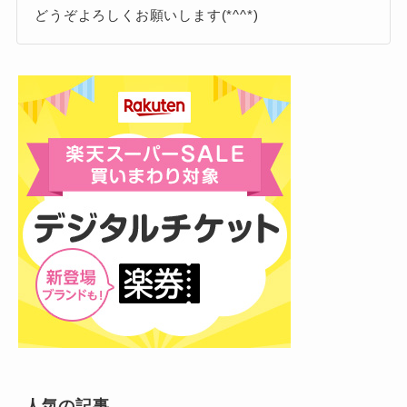
ドラマとともに大ヒットし、ストリーミング再
ライブでは今でも定番として披露され、彼らの
どうぞよろしくお願いします(*^^*)
生数も圧倒的。ライブでも盛り上がる楽曲で、
原点とも言える存在。
今や彼らの名刺代わりといえる作品です。
アクトレス
第2位：ひとりごと
知名度は高くないものの、コアなファン
カラオケでも人気の高いこの曲は、軽快
からは「隠れた名バラード」として支持
なリズムと独特のリリックセンスが光る
されている楽曲。
ナンバー。
複雑な恋愛の機微や、人には言えない感情の揺
感情を吐露するような歌詞と、優しく包み込む
れ動きを丁寧に表現しており、聴くたびに解釈
ようなボーカルが魅力で、「一人の夜に聴きた
が変わる深みがあります。
人気の記事