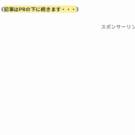
《
記事はPRの下に続きます・・・
》
スポンサーリ