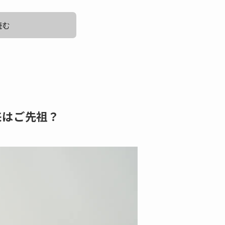
読む
ピソード！
もあります。
来はご先祖？