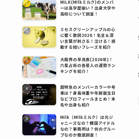
MiLK(M!lkミルク)のメンバ
ーは高学歴揃い？出身大学や
高校について調査！
ミセスグリーンアップルの心
に響く歌詞2026！名言＆深
い言葉が刺さる！泣ける！感
動する短いフレーズを紹介
大殺界の早見表(2026年)！
六星占術の各星人の運勢ラン
キングを紹介！
超特急のメンバーカラーや号
車は？身長体重や年齢誕生日
などプロフィールまとめ！本
名や出身も紹介
Milk（M!lkミルク）は元ジ
ャニーズなの？韓国アイドル
なの？事務所は？何のグルー
プなのか徹底調査！