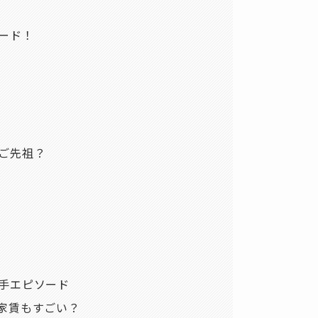
ード！
ご先祖？
手エピソード
家賃もすごい？