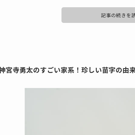
記事の続きを
神宮寺勇太の実家がお金持ち？その真相エ
神宮寺勇太くんの実家がお金持ちなのではないか、という噂
神宮寺勇太のすごい家系！珍しい苗字の由
その理由がこちらです。
所作がとても綺麗で育ちの良さが感じられる