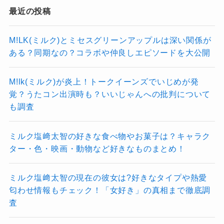
最近の投稿
まとめてみて、かなり充実した特典内容だと感
じました。
M!LK(ミルク)とミセスグリーンアップルは深い関係が
ある？同期なの？コラボや仲良しエピソードを大公開
M!lk(ミルク)が炎上！トークイーンズでいじめが発
覚？うたコン出演時も？いいじゃんへの批判について
も調査
ミルク塩﨑太智の好きな食べ物やお菓子は？キャラク
ター・色・映画・動物など好きなものまとめ！
ミルク塩﨑太智の現在の彼女は?好きなタイプや熱愛
匂わせ情報もチェック！「女好き」の真相まで徹底調
査