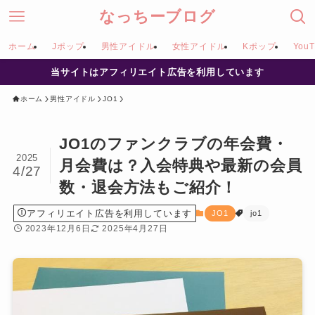
なっちーブログ
ホーム
Jポップ
男性アイドル
女性アイドル
Kポップ
YouT
当サイトはアフィリエイト広告を利用しています
ホーム
男性アイドル
JO1
JO1のファンクラブの年会費・
2025
月会費は？入会特典や最新の会員
4/27
数・退会方法もご紹介！
アフィリエイト広告を利用しています
JO1
jo1
2023年12月6日
2025年4月27日