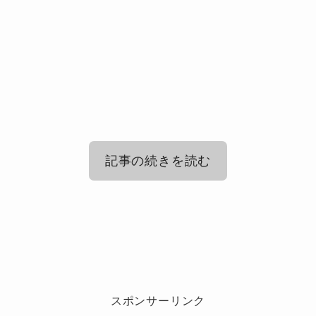
記事の続きを読む
JO1ファンクラブJAMの年会費・月会
費など各コースの料金
JO1ファンクラブの会員数2023年最新
版
JO1のファンクラブ会費は2種類のコースに別れ
スポンサーリンク