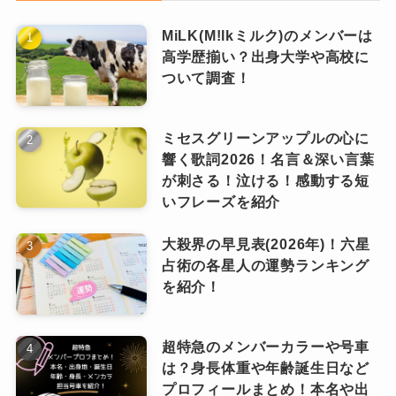
・MY PAGEの「退会手続き」から手続き
ていきます！
を進める。
MiLK(M!lkミルク)のメンバーは
高学歴揃い？出身大学や高校に
ついて調査！
JO1のファンクラブの情報を調べていると、退会
【TICKET】チケット先行予約
できないといった声を見かけました。
ミセスグリーンアップルの心に
退会手続き後もメールが届いたり、ログインで
ファンクラブ限定のチケット先行予約に応募す
響く歌詞2026！名言＆深い言葉
きてしまうことがあるようです。
ることができます
。
が刺さる！泣ける！感動する短
公式によると、手続きをした翌月月初〜中旬頃
いフレーズを紹介
ただ、先行に参加するには条件があるようで
に退会状態が反映されるそうで、請求は手続き
す。
大殺界の早見表(2026年)！六星
をした月までしかないとのことでした！
占術の各星人の運勢ランキング
を紹介！
・月会費まとめて払いコースの方（入会
日は問いません）
超特急のメンバーカラーや号車
・2019年12月からご継続頂いている月会
は？身長体重や年齢誕生日など
プロフィールまとめ！本名や出
費コースの方（入会日が2019年12月の