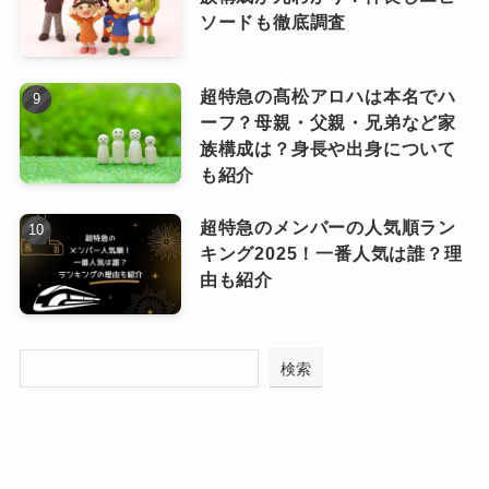
入会特典は個人的にはすごく充実していると感
ソードも徹底調査
じました。
【PHOTO】限定フォト
会員数2023年最新版は公式の情報は見つけられ
超特急の髙松アロハは本名でハ
ませんでしたが、テレビでもたくさん活躍して
ーフ？母親・父親・兄弟など家
公演での写真や、ビハインドショットなどが限
いるJO1なので、これから会員数が増えることは
族構成は？身長や出身について
定公開
されます。
も紹介
間違いないと思います！
貴重なシーンの写真など、ファンが求めている
今後もJO1の活躍を楽しみにしていきたいです。
超特急のメンバーの人気順ラン
ものがたくさん見られそうですよね。
JO1の所属はラポネエンターテイメント！事務所の社長やプロデューサーは誰？調査しました！
関連記事
キング2025！一番人気は誰？理
JO1は今人気がない？ファン離れが進んでる？人気が落ちてるといわれる声の真相をチェック
関連記事
由も紹介
【MOVIE】限定ムービー
検索
メンバーからのメッセージやオリジナルコンテ
ンツが配信
されます。
実は私もJO1のファンクラブに入っていたことが