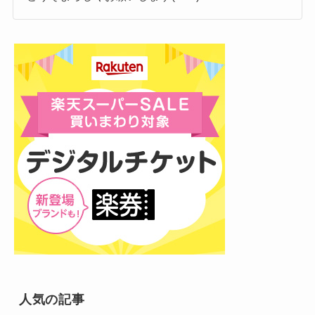
JO1ファンクラブの退会方法
ファンクラブの退会方法はこちら。
JO1ファンクラブJAMの入会特典とメ
リット！
・ファンクラブ公式サイトの最下部「退
会する」から手続きをする。
人気の記事
続いてJO1のファンクラブの入会特典をご紹介し