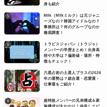
身も紹介
方）
Milk（M!lkミルク）は元ジャニ
ファンクラブ発足時から入会している人以外は
ーズなの？韓国アイドルなの？
事務所は？何のグループなのか
月会費まとめて払いコースでないと先行に参加
徹底調査！
できないようですので注意しなければなりませ
ん。
トラビスジャパン（トラジャ）
メンバーの学歴まとめ！出身高
年間で支払う金額は変わらないので、コンサー
校や大学は？偏差値・場所・特
トに行きたい方はまとめて払いコースでの入会
まとめ
徴もチェック！
がおすすめかもしれませんね。
六星占術の土星人プラスの2026
今回は、JO1のファンクラブの情報をまとめまし
年の運勢は？総合運・恋愛運・
ファンクラブ先行が必ず当選する
仕事運をご紹介！
た。
という訳ではないのでご注意くだ
なっちー
さい！
年会費は6600円、月会費は550円で支払いは2種
超特急メンバーの兄弟構成＆家
類のコースから選択できます。
族構成が丸わかり！仲良しエピ