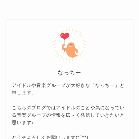
実際の会員数
月会費コース
しかし、JO1のファンクラブは月会費コースの方
会費：550円（税込）／1ヶ月
には会員番号が付与されないという話もあるの
支払方法：クレジットカード決済・ドコ
で、実際はもっと多いかもしれません。
モケータイ払い・auかんたん決済・ソフ
また、JO1はアジアツアーやドームデビューもし
なっちー
トバンク/ワイモバイルまとめて支払い
たところなので、直近で会員数が増加している
アイドルや音楽グループが大好きな「なっちー」と
と思うので、10万人は超えていそうですよね。
申します。
年会費は6600円、月会費は550円とどちらも同
じ額
です。
こちらのブログではアイドルのことや気になってい
る音楽グループの情報を広～く発信していきたいと
思います♪
どうぞよろしくお願いします(*^^*)