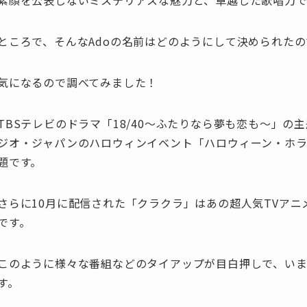
素顔を公表しないミステリアスな魅力と、卓越した歌唱力で
ところで、そんなAdoの名前はどのようにして決められた
気になるので調べてみました！
TBSテレビのドラマ「18/40～ふたりなら夢も恋も～」
ジオ・ジャパンのハロウィンイベント「ハロウィーン・ホ
題です。
さらに10月に配信された「クラクラ」はあの超人気TVアニメ「
です。
このように様々な番組などのタイアップが目白押しで、いま
す。