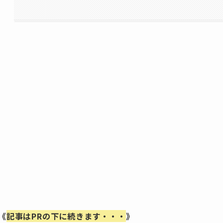
《
記事はPRの下に続きます・・・
》