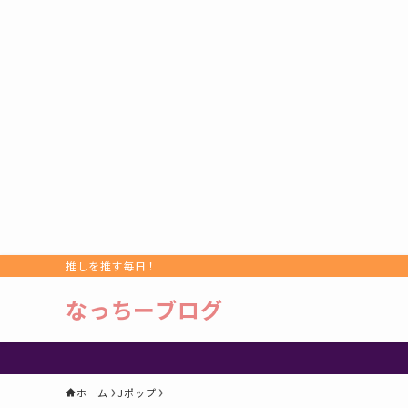
推しを推す毎日！
なっちーブログ
ホーム
Jポップ