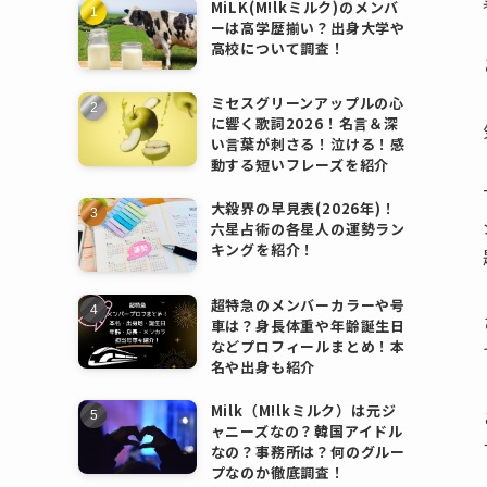
MiLK(M!lkミルク)のメンバ
ーは高学歴揃い？出身大学や
高校について調査！
ミセスグリーンアップルの心
に響く歌詞2026！名言＆深
い言葉が刺さる！泣ける！感
動する短いフレーズを紹介
大殺界の早見表(2026年)！
六星占術の各星人の運勢ラン
キングを紹介！
超特急のメンバーカラーや号
車は？身長体重や年齢誕生日
などプロフィールまとめ！本
名や出身も紹介
Milk（M!lkミルク）は元ジ
ャニーズなの？韓国アイドル
なの？事務所は？何のグルー
プなのか徹底調査！