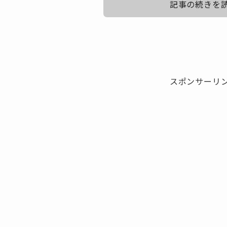
記事の続きを
Adoの名前の由来とその本当の意味！いろ
スポンサーリ
狂言の「柿山伏」に由来
Adoの名前の由来は、
実は
し
今まで様々なうわさを呼んできました。
もともと素顔を隠しているミステリアスなキャラクターだ
ともありそうです。
例えば、
・「ONEPIECE」作者の尾田栄一郎先生の子供だから、OD
・本名が小田さんなので、同じくODA→ADOになった
・広告（ADVERTISE）からアド→ADOになった
どれも間違い
などなどいろいろありますが、
です。