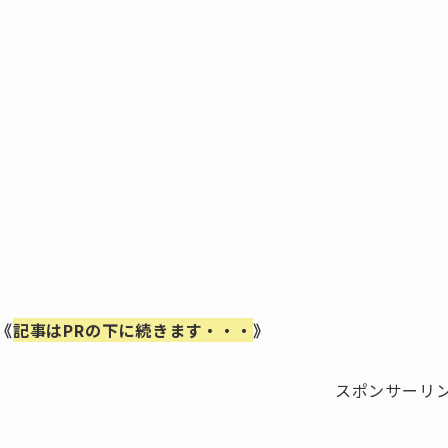
《
記事はPRの下に続きます・・・
》
スポンサーリ