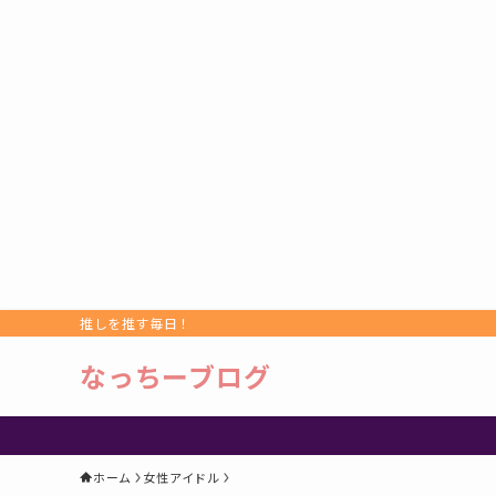
推しを推す毎日！
なっちーブログ
ホーム
女性アイドル