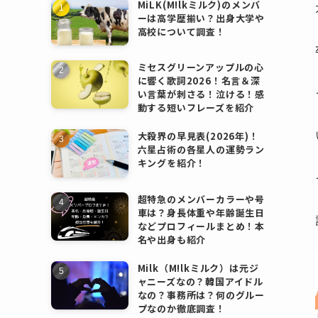
MiLK(M!lkミルク)のメンバ
ーは高学歴揃い？出身大学や
高校について調査！
ミセスグリーンアップルの心
に響く歌詞2026！名言＆深
い言葉が刺さる！泣ける！感
動する短いフレーズを紹介
大殺界の早見表(2026年)！
六星占術の各星人の運勢ラン
キングを紹介！
超特急のメンバーカラーや号
車は？身長体重や年齢誕生日
などプロフィールまとめ！本
名や出身も紹介
Milk（M!lkミルク）は元ジ
ャニーズなの？韓国アイドル
なの？事務所は？何のグルー
プなのか徹底調査！