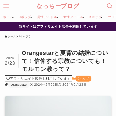
なっちーブログ
ホーム
Jポップ
男性アイドル
女性アイドル
Kポップ
YouT
当サイトはアフィリエイト広告を利用しています
ホーム
Jポップ
Orangestarと夏背の結婚につい
2024
て！信仰する宗教についても！
2/23
モルモン教って？
アフィリエイト広告を利用しています
Jポップ
2024年2月21日
2024年2月23日
Orangestar