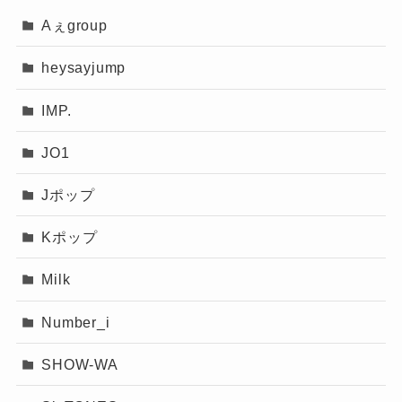
Aぇgroup
heysayjump
IMP.
JO1
Jポップ
Kポップ
Milk
Number_i
SHOW-WA