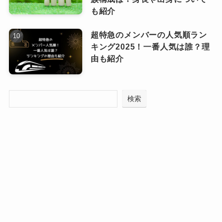
も紹介
2015年4月22日には1stアルバム『未完成エイト
超特急のメンバーの人気順ラン
ビーツ』が発売され、これが話題になりまし
キング2025！一番人気は誰？理
た。
由も紹介
このアルバムには「イヤホンと蝉時雨」「アス
ノヨゾラ哨戒班」「雨き声残響」といった人気
検索
曲と、未投稿の楽曲8曲を加えた全15曲が収録さ
れています。
2017年1月18日には2ndアルバム『SEASIDE
SOLILOQUIES』が発売されています。
こちらのアルバムにも「濫觴生命」「Alice in 冷
凍庫」「回る空うさぎ」など既発表曲に加え、
未投稿楽曲8曲を加えた12曲、さらにボーナスト
ラック7曲を収録しています。