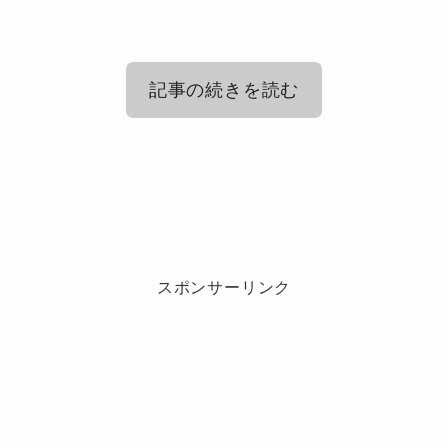
記事の続きを読む
Orangestarと夏背の結婚はいつ？
Orangestarが信仰する宗教は何？
Orangestarと夏背の結婚は2020年12月20日に発
スポンサーリンク
表されました。
Orangestarは2017年から2019年まで、音楽活動
これはそれぞれのツイッターで明らかにしたも
を休止していました。
のです。
活動休止の理由は宗教
夏背さんは2020年4月に発売された
Orangestarの「Sunflower」で作詞や歌