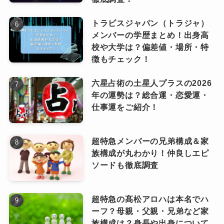
トラビスジャパン（トラジャ）
メンバーの学歴まとめ！出身高
校や大学は？偏差値・場所・特
徴もチェック！
Orangestarの結婚前後の経歴を振り返
六星占術の土星人プラスの2026
年の運勢は？総合運・恋愛運・
る！
仕事運をご紹介！
Orangestarさんは2013年4月2日にニコニコ動画
超特急メンバーの兄弟構成＆家
に投稿した「ノラボク」がデビューとされてい
族構成が丸わかり！仲良しエピ
ソードも徹底調査
ます。
超特急の髙松アロハは本名でハ
結婚前
ーフ？母親・父親・兄弟など家
族構成は？身長や出身について