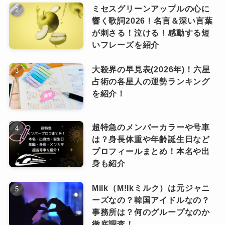
求める見解を発表しており、「末日聖徒
ミセスグリーンアップルの心に
イエス・キリスト教会」と呼ぶのが正式
響く歌詞2026！名言＆深い言葉
が刺さる！泣ける！感動する短
な名称です。
いフレーズを紹介
宗教学上ではキリスト教系の新宗教に分類され
大殺界の早見表(2026年)！六星
占術の各星人の運勢ランキング
ていますが、主流のキリスト教とは区別された
を紹介！
異端の宗教であるとの考え方もあります。
世界176の国や地域で信仰され、1600万人以上
超特急のメンバーカラーや号車
の信徒、宣教師は6万5000人以上いるとされてい
は？身長体重や年齢誕生日など
ます。
プロフィールまとめ！本名や出
身も紹介
記事の続きを読む
Milk（M!lkミルク）は元ジャニ
ーズなの？韓国アイドルなの？
事務所は？何のグループなのか
徹底調査！