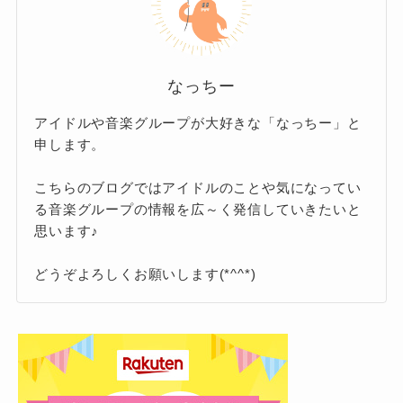
補給する意味もあったそうです。
さらに人と話す力を育てるメンタルの修行にも
なると考えていたそうです。
なっちー
インタビューの中で「Orangestarさんのお兄さ
アイドルや音楽グループが大好きな「なっちー」と
んも布教活動をしていた」とのコメントもあ
申します。
り、Orangestarさんの家庭では末日聖徒イエ
こちらのブログではアイドルのことや気になってい
ス・キリスト教会が広く浸透していたことがわ
る音楽グループの情報を広～く発信していきたいと
かります。
思います♪
どうぞよろしくお願いします(*^^*)
Orangestarと結婚した夏背とは何者？
Orangestarと結婚した夏背さんはマルチクリエ