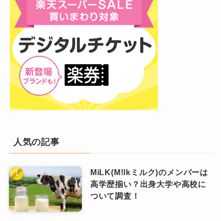
イターとして活動しています。
主にイラストレーターとしての発表が多く、音
楽家への提供やグッズ販売などを行っていま
す。
2020年以降は音楽家としても本格的な活
動を始めました。
信仰している宗教の「末日聖徒イエス・キ
リスト教会」はモルモン教
2022年4月にはデビューアルバム「Light in the
Dinstance」を発売しています。
人気の記事
末日聖徒イエス・キリスト教会は、以前は「モ
また、YouTubeでは夫であるOrangestarの曲の
ルモン教」と呼ばれていました。
「歌ってみた」動画なども投稿しています。
MiLK(M!lkミルク)のメンバーは
高学歴揃い？出身大学や高校に
結婚発表後もOrangestarとの共作もあり、仲の
しかし2018年に教会の指導部が「モルモ
ついて調査！
良い夫婦であるとともにビジネスパートナーと
ン教」という呼びかたを使用しないよう
しても良い関係を築いていることが伺えます。