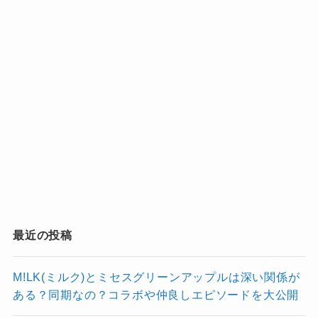
教会」の宣教師として活動するために2年間音楽
活動を休止しました。
復帰後は、さらに精力的な活動を続けていま
す。
Orangestarの顔バレを探る！イケメンなの？性別や年齢は？別名での呼ばれ方や名前の由来について、その正体に迫る
関連記事
Orangestar(オレンジスター)が引退した理由！活動休止から復帰した現在は？
関連記事
クリーピーナッツ(Creepy Nuts)ブレイクのきっかけや海外の反応は？世界ランキング1位はアニメマッシュルの主題歌！
関連記事
最近の投稿
M!LK(ミルク)とミセスグリーンアップルは深い関係が
ある？同期なの？コラボや仲良しエピソードを大公開