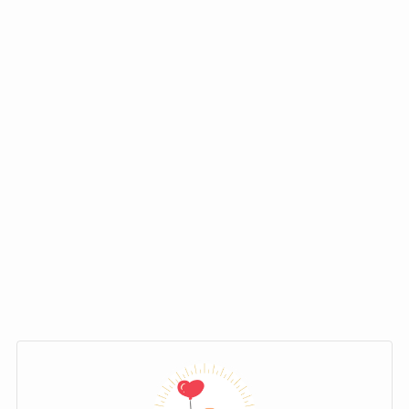
唱、イラストも担当していたことで話題
これは、本人が信仰する「末日聖徒イエス・キ
になりました。
リスト教会」の教会員として、カリフォルニア
州で宣教師として奉仕活動を行うためでした。
結婚を発表した投稿はどちらかというとシンプ
日本ではあまりなじみのない理由だということ
ルなものでした。
で、一時話題になりました。
「昨日夏背さんと結婚しました」
Orangestarはこの奉仕活動を行う前に、インタ
「これからも変わらず活動は続けていくと思い
ビューでその目的を語っています。
ます」程度です。
目的は「もちろんたくさんの人に会っ
夏背さんのツイッターの投稿もこ
て、クリスチャンの価値観を伝えるこ
れに似たもので、最低限の報告の
なっちー
と」でした。
みでしたがネットは話題になりま
した。
また、ちゃんと満足いく作品が残せたことで、
一旦活動を休止することで、自分の創作意欲を