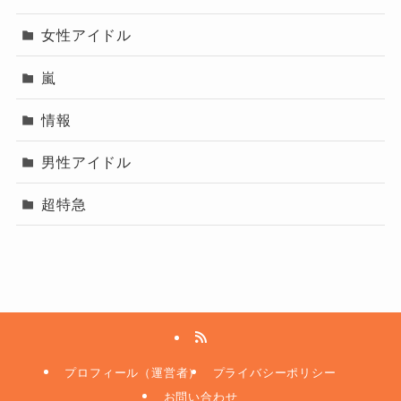
さらに現状を見れば、
ミリオンセラーの連続
女性アイドル
嵐
CM契約の多さ
情報
幅広いファン層の厚さ
男性アイドル
という実績があります。
超特急
これらを総合すると、SnowManは
事務所にとっ
ても非常に重要な存在
ですよね！！
ビジネス的に見ても、解散に向かうより
長期的
に活躍していく前提のグループ
と考える方が自
然です。
つまり…
プロフィール（運営者）
プライバシーポリシー
お問い合わせ