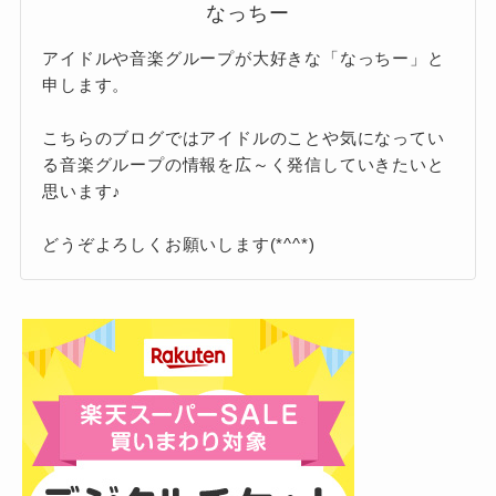
なっちー
です。
うです。
話題に上がりやすいのが、
目黒蓮の一時休止
で
アイドルや音楽グループが大好きな「なっちー」と
す。
申します。
これは
2026年1月中旬から開始
されています。
2026年1月の記事の中身は何だった？
でもその理由は、
海外ドラマ撮影のための期間
こちらのブログではアイドルのことや気になってい
目黒蓮の脱退説
る音楽グループの情報を広～く発信していきたいと
限定措置
。
思います♪
ですが、実際に2026年1月にはスノーマンが文春
で報じられたものもありました。
なので、
グループを脱退する話とは無関
どうぞよろしくお願いします(*^^*)
目黒蓮さんについては、
俳優業の活躍が
係
です。
あまりにも目立っていること
が一番の理
その内容は、
目黒蓮の一時的なグループ
由！
活動休止
について！
ドームツアー終了後も、
他の8人
が活動を継続する体制
が取られて
海外作品への参加や、一時的なグループ活動休
ピンときた
海外ドラマ
『SHOGUN 将軍』シーズン2の撮影
なっちー
いますし、グループが止まるので
止がニュースになりました。
に参加する
という情報が中心でした。
はなく、
めめ不在でもグループを
記事の焦点は、忙しさや仕事量の多さについ
ガンガン回している状態
ですね！