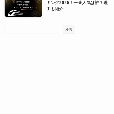
いません
！！
ちー
キング2025！一番人気は誰？理
そこだけ切り取られて「脱退説」
由も紹介
に発展しているように見えます。
見出しや切り抜きだけを見るとイ
ンパクトが強いため、事実よりも
悲しむなっ
SnowMan（スノーマン）の性格悪いランキ
ちー
不安が先行してしまいますよね…
検索
渡辺翔太の脱退説について
ング2025！性悪エピソードを探る！誰がイジ
変なタイトル、やめてほしい！！
ワルでひねくれ者？
SnowManメンバー人気順2026！現場人気や
男性から人気なのは誰？韓国でのランキング
見出しだけを信じて拡散してしま
渡辺翔太さんについても、
個人人気の高
も調査
うと、誤解がどんどん広がっちゃ
なっちー
SnowMan不祥事一覧！謝罪したことも？実
さや美容分野での活躍
が注目されること
うのでご注意を！
は素行悪い？いじめの噂などやばい話を徹底
で、「グループから離れるのでは？」と
調査
言われることがありました。
メンバーの「SnowMan脱退」は本当？
しかしこちらも、
事実を裏付ける情報は
まとめ
噂は事実だったこともある？冷静にチ
出ていない噂レベルのお話です
。