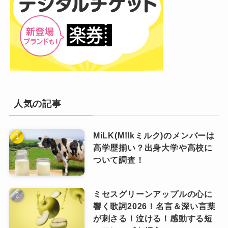
このときの
「一時休止」という言葉だけ
て。
が独り歩きしてしまって、「脱退で
は？」と誤解されたケースが
ありまし
つまり、
一時的にグループとしての活動
現体制の歴史を振り返っても
た。
を休止してスケジュールを調整するよと
いう話であって脱退の話ではありません
ただし、過去の発言ではグループを大切にして
でした！
過去を振り返っても、
現在の9人体制にな
いる姿勢を何度も語っている
のも事実！
人気の記事
ってから脱退者はゼロ
です。
実際、
グループ離脱を断定する表現は使われて
そして現時点では、
脱退を示す公式情報
い
ません。
MiLK(M!lkミルク)のメンバーは
スケジュール、人気ランキング、メディア露出
は一切出ていません
！
高学歴揃い？出身大学や高校に
あくまで
期間限定の活動調整とし
ついて調査！
も、
すべて9人体制を前提に進行
しています。
て扱われている内容
でした。
つまり運営側も、
長期的にこのメンバー構成で
なっちー
活動する前提
で動いていると考えられます！
ミセスグリーンアップルの心に
ラウールの脱退説が出る理由
響く歌詞2026！名言＆深い言葉
が刺さる！泣ける！感動する短
過去の文春記事とメンバーとの関係