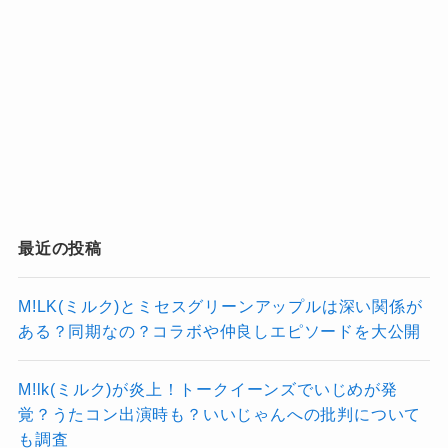
2025-2026 ON」も成功
させています。
実は深澤辰哉さんやラウールさんなど、
これだけの
大規模ツアーが動き、
継続的なプロジェクトも進行中
の
過去に「脱退するのでは？」と名前が挙
ピンときた
なっちー
グループが、解散へ向かっている
がったメンバー
もいます。
とは普通は考えにくい状況！
ただし、これらはすべて
ファンの憶測レベルの
話
でした！
最近の投稿
解散説が広がったきっかけは2023年前後
裏付けとなる
具体的な事実や公式情報は確認さ
れていません
。
M!LK(ミルク)とミセスグリーンアップルは深い関係が
ある？同期なの？コラボや仲良しエピソードを大公開
過去の脱退説も、
不安や想像が広
実は過去に解散説が一気に出た大きな理
がった結果
と言えそう。
ピンときた
由は、
2023年前後の事務所体制の変化
で
なっちー
M!lk(ミルク)が炎上！トークイーンズでいじめが発
覚？うたコン出演時も？いいじゃんへの批判について
した。
も調査