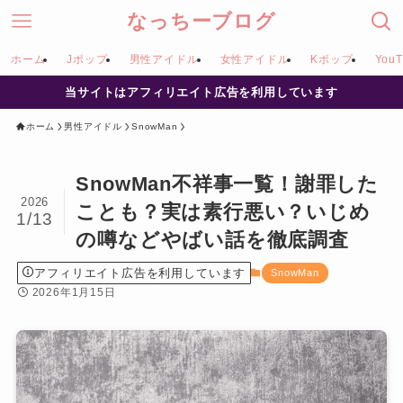
なっちーブログ
ホーム
Jポップ
男性アイドル
女性アイドル
Kポップ
YouT
当サイトはアフィリエイト広告を利用しています
ホーム
男性アイドル
SnowMan
SnowMan不祥事一覧！謝罪した
2026
ことも？実は素行悪い？いじめ
1/13
の噂などやばい話を徹底調査
アフィリエイト広告を利用しています
SnowMan
2026年1月15日