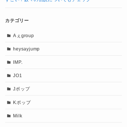
結論
これはあくまで
炎上対策としての一言
です。
カテゴリー
不祥事にあたるものではありません
。
いじめという話は事実と違う
！
Aぇgroup
写真流出時のコメント
heysayjump
SnowManに関する「いじめ」という言葉は、
誇
張されたイメージにすぎません
でした。
IMP.
これは
実態とは大きくかけ離れて
謝罪ではなく状況説明
はあった！
JO1
いる
と言えます。
なっちー
Jポップ
デビュー前に流出した写真について、
「ご心配
をおかけしました」といったコメントが出たこ
Kポップ
と
もあります。
Milk
ただし、これは
謝罪というより状況説明に近い
記事の続きを読む