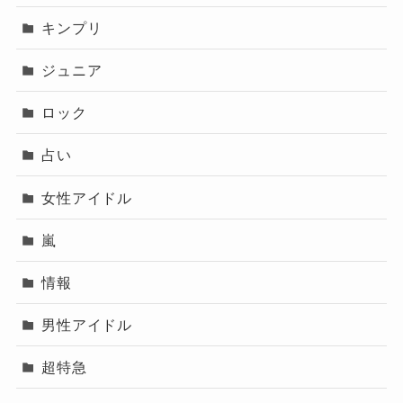
さらに、
人気グループゆえにアンチの誇張や
キンプリ
「謝罪」という言葉の独り歩き
も影響していま
す。
ジュニア
結論：SnowManはスキャンダルが少
ロック
ない
占い
結論として、SnowManは
スキャンダルが非常に
女性アイドル
少ないグループ
です。
ネットで語られる「謝罪」は、
実態よりも言葉
嵐
だけが一人歩きしているケースがほとんど
で
情報
す。
男性アイドル
グループとしての真面目さや高い
プロ意識
が、その大きな理由だと
なっちー
超特急
言えますね！