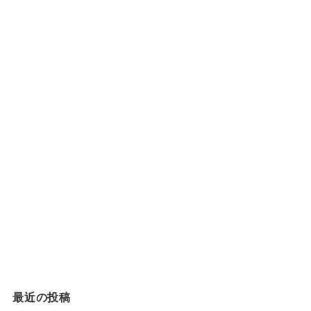
そのため、
公式の謝罪コメントも存在し
じゃれ合いが誇張されている
！
ない
のが実情です。
メンバー同士の
じゃれ合いの場面
が切り取ら
れ、
「いじめ」と騒がれること
があります。
個人レベルでの「謝罪」について
しかし実際には、
仲の良さと信頼関係が
前提
です。
ほとんどが誤解へのフォロー
！
グループ内で
役割分担がはっきり
しているため
、外から見ると
誤解
疑問のなっ
個人単位で「謝罪」が話題になることはありま
ちー
されやすい構造
になってるのか
す。
も。
ただし、その多くは
番組内での発言やSNSでの
最近の投稿
誤解に対する軽いコメント
です。