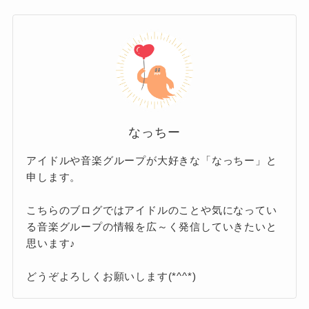
実際に報じられている事実は？
ンな印象
があります。
誤解や噂が原因
メンバー個人の話題について
素行不良にあたる行動はなし
！
一方で、「やばい」が
ネガティブな意味で使わ
遅刻や無断欠勤、暴力、違法行為、反社会的な
あくまで芸能人あるあるレベル
！
れること
もあります。
なっちー
行動
など、
素行不良に該当する行動はこれまで
ただし、その多くは
誤解や噂、切り取りによる
一度も報じられていません
。
個々のメンバーについては、
デビュー前
アイドルや音楽グループが大好きな「なっちー」と
もの
です。
申します。
それどころか、
仕事に対する真面目さや高いプ
後にいくつか報道されたことはありま
アンチによるレッテル貼り
が影響しているケー
ロ意識
が評価されることが多いです。
す
。
こちらのブログではアイドルのことや気になってい
スもあります。
業界内でも、
「素行が良いグループ」
として知
る音楽グループの情報を広～く発信していきたいと
思います♪
られています。
ただし、
どれも犯罪性のある問題ではありませ
ん
。
誤解されやすいポイント
どうぞよろしくお願いします(*^^*)
内容としては、
芸能人によくあるプライベート
なぜ「素行悪い」と検索される？