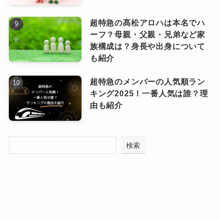
グ2025！泣ける曲、元気が出る曲、歌いやす
い曲は？1番の推しソ…
まとめ
ただし、これらは
番組の演出やトークの流れに
超特急の髙松アロハは本名でハ
スノーマン阿部亮平が落ちた大学は一体ど
ーフ？母親・父親・兄弟など家
沿った発言
です。
こ？なぜ上智大学に決めたの？学部や偏差値
族構成は？身長や出身について
本人がすでに謝罪や訂正をしているケースがほ
がすごい！首席卒業…
噂より実態を見るのが大切
も紹介
とんど
です。
超特急のメンバーの人気順ラン
デビュー前の素行に関する匿名投稿も、
信憑性
噂やネット上のレッテルに惑わされがちです
キング2025！一番人気は誰？理
が低く噂レベルにすぎません
。
が、実際のSnowManは、
真面目でプロ意識の高
由も紹介
まとめ
いグループ
。
総合的に見ると
パフォーマンスやバラエティ力、
検索
ネット上では、SnowManに関して「不祥事」
ビジュアルがすごすぎて「やば
ピンときた
「謝罪」「素行悪い」「いじめ」「やばい」と
なっちー
い」って言われてるところもあり
SnowManはスキャンダルが少ないグループ
とい
いったワードが検索されることがあります。
そうですね。
えます！
ですが、実際にはグループ全体としての重大な
不祥事や公式謝罪は存在せず、個人レベルの写