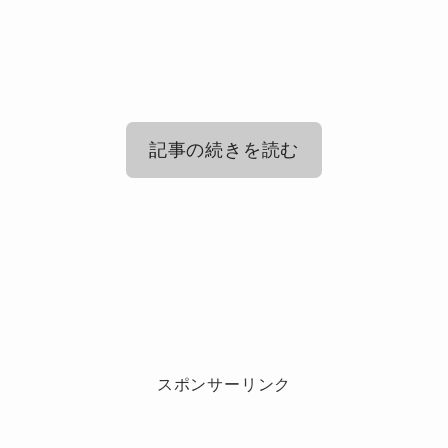
記事の続きを読む
SnowMan(スノーマン)の不祥事一覧！
過去の騒動を時系列でチェック
SnowManは実は素行悪い？噂と実際を
チェック
SnowMan(スノーマン)はやばい？ファ
ンや世間が驚いた話題まとめ
スポンサーリンク
「Snow Man やばい」というワードは、