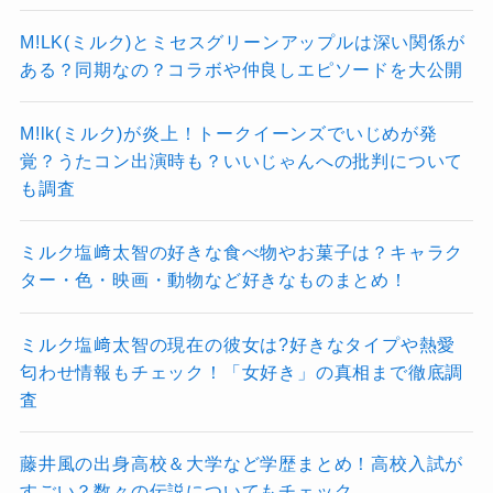
M!LK(ミルク)とミセスグリーンアップルは深い関係が
本当の内部事情
ある？同期なの？コラボや仲良しエピソードを大公開
バラエティ番組での発言
M!lk(ミルク)が炎上！トークイーンズでいじめが発
支え合ってきた強い絆
がある！
覚？うたコン出演時も？いいじゃんへの批判について
も調査
炎上対策としての一言
はあり
実際のSnowManは、
デビュー前から長い下積み
ミルク塩﨑太智の好きな食べ物やお菓子は？キャラク
を共に乗り越えてきました
。
バラエティ出演中の発言が、
誤解を招いてしま
ター・色・映画・動物など好きなものまとめ！
その中で、
お互いを支え合いながら活動
してい
うケース
があります。
ます。
ミルク塩﨑太智の現在の彼女は?好きなタイプや熱愛
発言の一部だけが切り取られて炎上した
悩みや仕事の相談を共有する関係
でもありま
匂わせ情報もチェック！「女好き」の真相まで徹底調
査
際に、
本人が「誤解させてしまってすみ
す。
ません」とフォローしたこと
もありまし
外から見ると激しく感じる掛け合いも、
仲の良
藤井風の出身高校＆大学など学歴まとめ！高校入試が
た。
さや結束力の高さの表れ
♪
すごい？数々の伝説についてもチェック