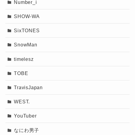
Number_i
もの
です。
不祥事として扱われる内容ではありません
。
SHOW-WA
SixTONES
なぜ「不祥事 謝罪」で検索される？
SnowMan
timelesz
ネット特有の誇張が原因
なことが多い！
TOBE
TravisJapan
「Snow Man 不祥事 謝罪」と検索される理由
は、
炎上まとめサイトがアクセス目的で記事を
WEST.
作るケースが多いから
です。
YouTuber
その結果、
軽い噂や誤解までもが不祥事扱い
さ
れてしまいます。
なにわ男子