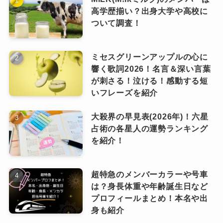
誤解されやすいポイント
交友関係や恋愛の噂
高学歴揃い？出身大学や高校に
本当の評価
ついて調査！
週刊誌レベルの憶測が中心
ミセスグリーンアップルの心に
やんちゃ＝素行不良ではない
響く歌詞2026！名言＆深い言葉
「”やばい”ほど真面目」なグループ
一部メンバーについて、
交友関係や恋愛
が刺さる！泣ける！感動する短
デビュー前の
やんちゃな写真
や、番組での
ハイ
に関する噂が出回ったこともあります
。
いフレーズを紹介
総合的に見ると、SnowManは
「やばいほど真面
テンションな発言
が、
「素行不良」と誤解され
大殺界の早見表(2026年)！六星
目なグループ」
です。
ることがあります
。
占術の各星人の運勢ランキング
礼儀正しく、スタッフからの評価も高い
ことで
しかし、
公式に認められたものはありま
ですが、これらの多くは、
信憑性の低い匿名投
を紹介！
知られています。
せん
。
稿や番組演出によるもの
です。
現場での態度が丁寧
なのも特徴です。
超特急のメンバーカラーや号車
仕事に真摯に向き合う姿勢
が高く評価されてい
内容の多くは、
週刊誌による憶測記事が中心
で
は？身長体重や年齢誕生日など
ます。
プロフィールまとめ！本名や出
本当のSnowManの姿
した。
身も紹介
また、
未成年ではなかったため、不祥事として
結論