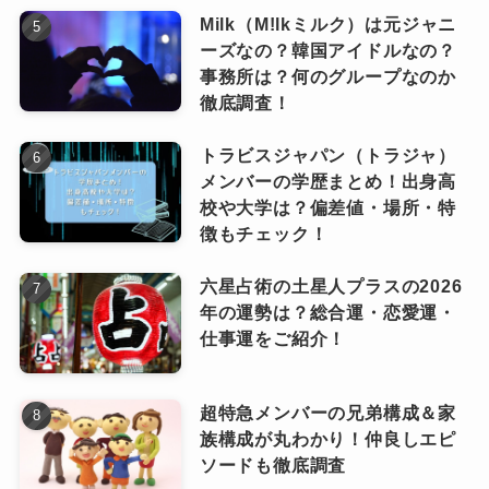
扱われる性質のものではありません
。
Milk（M!lkミルク）は元ジャニ
「やばい」は最高の褒め言葉
！！
ーズなの？韓国アイドルなの？
「真面目で結束力の高いグループ」が真
事務所は？何のグループなのか
SnowManに対して使われる「やばい」は、
実
徹底調査！
ネットでの誤解
ポジティブな評価として受け取るのが正しい
と
言えるでしょう。
トラビスジャパン（トラジャ）
むしろSnowManは、
デビュー前に長い下積み期
メンバーの学歴まとめ！出身高
人気グループゆえの“勘違い炎上”
も…
間を経験しています
。
校や大学は？偏差値・場所・特
「やばい＝トラブル？」って思っ
そのため、
礼儀正しく、現場での態度も丁寧
だ
徴もチェック！
ちゃいそうですが、実際は逆で、
ピンときた
なっちー
人気が高いからこそ、
ネット上で誤って
と評価されています。
ファンや世間からの称賛ワードだ
六星占術の土星人プラスの2026
不祥事扱いされるケース
もあります。
ったのはちょっとほっこりしまし
メンバー同士も、
お互いの弱点を補い合う関係
年の運勢は？総合運・恋愛運・
た。
です。
仕事運をご紹介！
SnowManメンバー人気順2026！現場人気や
悩みや仕事の相談を共有するな
過去のバラエティ番組での発言が、
文脈
男性から人気なのは誰？韓国でのランキング
超特急メンバーの兄弟構成＆家
ど、結束力の高いグループ
でもあ
を無視して切り取られ、炎上のように扱
なっちー
も調査
族構成が丸わかり！仲良しエピ
ります。
ソードも徹底調査
われたこと
もありました。
SnowMan（スノーマン）の人気曲ランキン