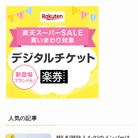
に関する話題
が中心です。
人気グループならではの現象
写真流出のケース
誤解を生みやすいいくつかの理由
があっ
バラエティ番組での
強めの絡み
が誤解されるこ
た！
とがあります。
若い頃の写真が話題になっただけ
過去の写真が拡散されることで「やばい」と言
「素行悪い」というワードが検索される理由は
われること
もあります。
いくつかあります。
代表的な例として、
デビュー前の若い時
しかし、これらは
実際には問題行動ではありま
主な原因は、
過去の写真や学生時代の噂が誇張
期に撮影された写真がネットに流出した
せん
。
されて広まったこと
です。
ケース
があります。
人気が高いからこそ起きる現象
と言えるでしょ
さらに、
バラエティ番組でのキャラが切り取ら
う。
れたこと
も影響しています。
これは
違法行為や重大な問題ではありません
。
事実として、
不祥事や素行不良は存在しませ
アンチによるレッテル貼り
も、その一因です。
あくまで、
話題になった程度の出来事
でした。
人気の記事
ん
。
MiLK(M!lkミルク)のメンバーは