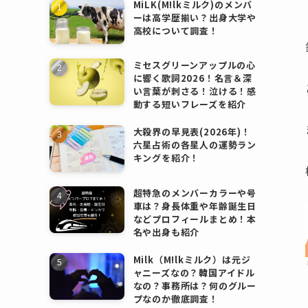
MiLK(M!lkミルク)のメンバ
ーは高学歴揃い？出身大学や
高校について調査！
ミセスグリーンアップルの心
に響く歌詞2026！名言＆深
い言葉が刺さる！泣ける！感
動する短いフレーズを紹介
大殺界の早見表(2026年)！
六星占術の各星人の運勢ラン
キングを紹介！
超特急のメンバーカラーや号
車は？身長体重や年齢誕生日
などプロフィールまとめ！本
名や出身も紹介
Milk（M!lkミルク）は元ジ
ャニーズなの？韓国アイドル
なの？事務所は？何のグルー
プなのか徹底調査！