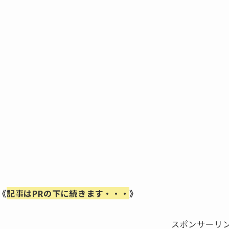
《
記事はPRの下に続きます・・・
》
スポンサーリ