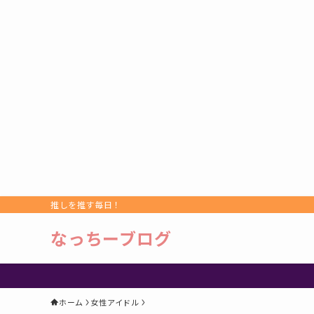
推しを推す毎日！
なっちーブログ
ホーム
女性アイドル