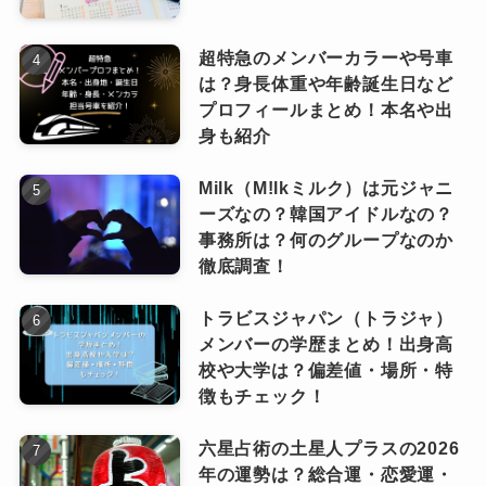
天然発言も多くて、思わずツッコミたくなるよ
ミュニティ内でバズを連発しています。
うな場面がたびたびありますが、それが逆に元
超特急のメンバーカラーや号車
は？身長体重や年齢誕生日など
太くんの魅力としてしっかり定着しているんで
人気バラエティ「鬼レンチャン」
プロフィールまとめ！本名や出
に松松コンビで出場してるのも広
す。
ピンときた
身も紹介
なっちー
くファン増やしている要因かも♪
彼の発言ひとつでスタジオの空気が和んだり、
Milk（M!lkミルク）は元ジャニ
メンバーの緊張がほぐれたりする場面も多く、
ーズなの？韓国アイドルなの？
まさに“ムードメーカー”として欠かせない存在で
事務所は？何のグループなのか
す。
3位 宮近海斗
徹底調査！
トラビスジャパン（トラジャ）
その一方で、
ビジュアルは文句なしのイ
メンバーの学歴まとめ！出身高
ケメン
。
校や大学は？偏差値・場所・特
3位に宮近海斗くんが入るのは、キャプテ
徴もチェック！
ンとしてテレビ朝日系「ミュージックブ
大きな瞳に整った顔立ち、雑誌の国宝級イケメ
レイク」で見せた曲間トークとパフォー
六星占術の土星人プラスの2026
ンランキングにもランクインした経験もあり、
年の運勢は？総合運・恋愛運・
マンス解説が“頼れる兄貴”的に再評価さ