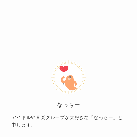
生数、ライブ会場アンケート等）をまとめる
を果たし、個々の魅力がどんどん広がっている7
と、日本国内の人気順は次のようになりまし
人組グループ。
た！
ダンスも歌もハイレベルで、メンバーそれぞれ
に個性があって推しを一人に絞れない…という
1位 松田元太
人も多いのではないでしょうか。
2位 松倉海斗
圧倒的人気のメンバー
3位 宮近海斗
4位 七五三掛龍也
でも、そんな中でも2025年時点で
圧倒的
なっちー
5位 中村海人
な人気を集めているのが「松田元太（ま
アイドルや音楽グループが大好きな「なっちー」と
つだげんた）」くん
なんです！
6位 川島如恵留
申します。