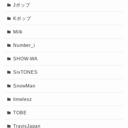
Jポップ
ここまで日本でも海外でもトップをキープして
1位 松田元太、2位 松倉海斗、3位 中村海人
るのは本当にすごいと思います。
Kポップ
あと、個人的に驚いたのは中村海人の海外人気
Milk
の高さ。
トップ2は日本と同じく「松松」ですが、
ゲーム実況や英語での配信で評価されるって、
Number_i
興味深いのは3位に中村海人が食い込んで
今っぽいです。
いる点。
SHOW-WA
日本より海外で評価されてるアイ
SixTONES
中村はLA留学時に英会話力を一気に伸ばし、
ドルって珍しいパターンで、「も
ピンときた
なっちー
Twitchでゲーム実況を英語配信したことでゲー
っと注目されていいのでは？」と
SnowMan
マーコミュニティを取り込むことに成功。
感じました。
timelesz
海外メディアのeスポーツ番組にゲスト出演した
一方で、川島如恵留みたいに語学力が武器にな
際、「K-POP風J-POPアイドル」として紹介さ
TOBE
るかと思いきや、海外ファンからは「ちょっと
れ、高評価コメントが殺到しました。
真面目すぎるかも」って思われてるのもリアル
TravisJapan