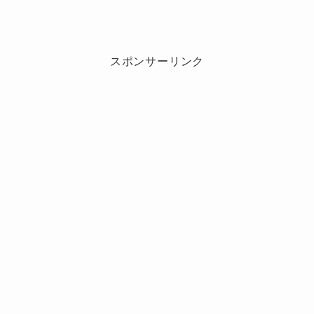
の人気順ランキング2025！
トラビスジャパン(トラジャ)で1番人気
があるメンバーは誰？その理由や魅力
は？
スポンサーリンク
2024年から2025年にかけて実施された主要ラン
キング（音楽誌読者投票、総フォロワー数の伸
び率、X〈旧Twitter〉のトレンド回数、TikTok再
Travis Japan（トラジャ）といえば、世界進出