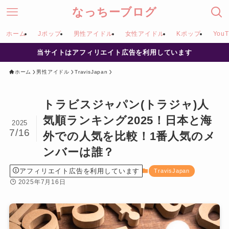
なっちーブログ
ホーム
Jポップ
男性アイドル
女性アイドル
Kポップ
YouT
当サイトはアフィリエイト広告を利用しています
ホーム
男性アイドル
TravisJapan
トラビスジャパン(トラジャ)人
気順ランキング2025！日本と海
2025
7/16
外での人気を比較！1番人気のメ
ンバーは誰？
アフィリエイト広告を利用しています
TravisJapan
2025年7月16日