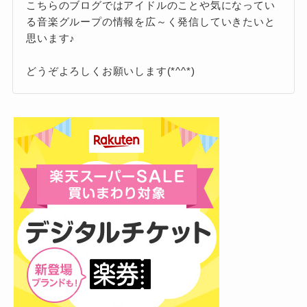
最新の人気順ランキングやSNS上の反響、
こちらのブログではアイドルのことや気になってい
7位 吉澤閑也
る音楽グループの情報を広～く発信していきたいと
YouTube再生回数、InstagramやTikTokのハッシ
思います♪
ュタグ数など、さまざまな指標を総合的に見る
と、今のトラジャで一番の注目株はやっぱり松
どうぞよろしくお願いします(*^^*)
1位 松田元太
田元太くん。
テレビやCM、バラエティでも見ない日は
ないと言われるほど露出が増えています
首位を独走する松田元太くんは、バラエ
し、番組に出れば必ずと言っていいほど
ティで披露する天然発言と底抜けの愛嬌
SNSがザワつきます！
で視聴者をつかみ、Instagramリール合
計再生数はメンバー内でダントツ。
24年秋ドラマのコミカルな刑事役が当たり、一
1番人気の理由は？
般層まで“顔と名前”が浸透したことも大きいよう