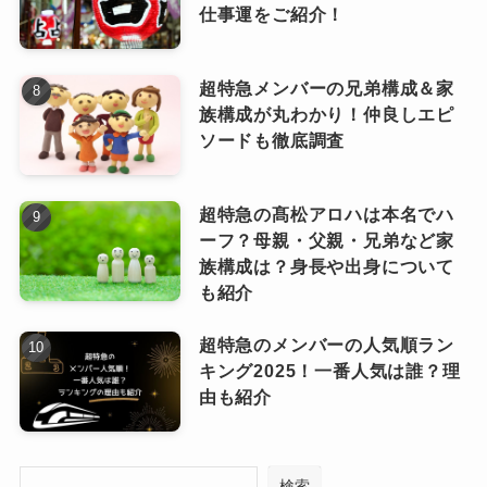
仕事運をご紹介！
美しさと親しみやすさを兼ね備えたルックスは
れたから！
まさに奇跡のバランス。
超特急メンバーの兄弟構成＆家
振付の裏設定まで自ら語る姿勢が「もっと知り
舞台やドラマでは色気たっぷりの
族構成が丸わかり！仲良しエピ
たい」欲を喚起し、多数の考察動画が二次拡散
ソードも徹底調査
表情を見せたり、ステージ上での
ピンときた
なっちー
を生みました。
目線ひとつでファンを虜にするそ
の魅力は、見れば見るほど沼にハ
超特急の髙松アロハは本名でハ
マってしまいます！
ーフ？母親・父親・兄弟など家
4位 七五三掛龍也
族構成は？身長や出身について
も紹介
超特急のメンバーの人気順ラン
ギャップの魅力がすごい！
4位の七五三掛龍也くんは、舞台
キング2025！一番人気は誰？理
由も紹介
「Endless SHOCK」出演で獲得した外
部ファンがランキングを押し上げ。
さらに、
ギャップの魅力もすごい
。普段
検索