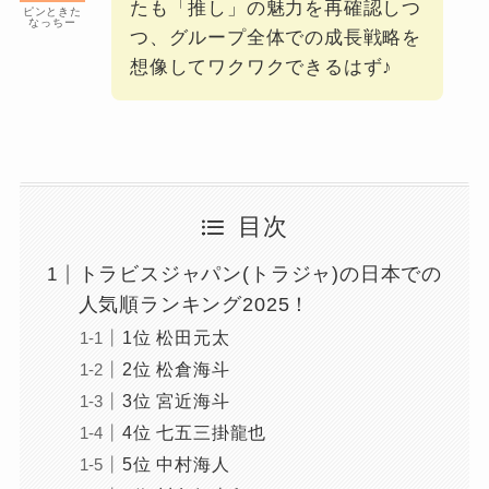
たも「推し」の魅力を再確認しつ
ピンときた
なっちー
つ、グループ全体での成長戦略を
想像してワクワクできるはず♪
目次
トラビスジャパン(トラジャ)の日本での
人気順ランキング2025！
1位 松田元太
2位 松倉海斗
3位 宮近海斗
4位 七五三掛龍也
5位 中村海人