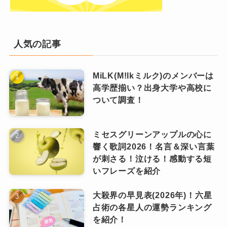
です。
その後もドラマ主演をつとめたり
では、なぜ元太くんはここまで人気があ
と、大活躍中ですよね！
人気の記事
るのでしょうか？その理由は、一言では
なっちー
語りきれない
“愛され要素の詰め合わ
MiLK(M!lkミルク)のメンバーは
せ”
にあります。
高学歴揃い？出身大学や高校に
2位 松倉海斗
ついて調査！
まず外せないのが、
おバカキャラであり
ミセスグリーンアップルの心に
ながらも誰からも憎まれない天才的なユ
2位の松倉海斗くんは、音域の広さとキレ
響く歌詞2026！名言＆深い言葉
ーモアセンス
。
が刺さる！泣ける！感動する短
味鋭いタップでステージ映えするうえ、
いフレーズを紹介
「松松」2ショット投稿でSNS拡散力を
九九が苦手というエピソードはあまりにも有名
強化。
大殺界の早見表(2026年)！六星
で、ファンの間では「九九ニキ」の愛称で親し
占術の各星人の運勢ランキング
を紹介！
まれるほど。
松倉くんの作る自家製リリック動画はファンコ