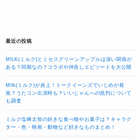
2025年のトラジャ人気No.1として多くの人の心
をつかんでいる理由なんじゃないかなと思いま
す。
これからも、もっと多くの人に松田元太という
最近の投稿
存在が届いていくのが楽しみです！
M!LK(ミルク)とミセスグリーンアップルは深い関係が
海外、特に彼らが拠点を置いたアメリカ市場で
ある？同期なの？コラボや仲良しエピソードを大公開
は、日本とはやや違う評価軸が働くようです！
トラビスジャパン(トラジャ）はグルー
2025年春時点のInstagramハッシュタグ件数、
M!lk(ミルク)が炎上！トークイーンズでいじめが発
プとしても面白いから人気がある！
Spotify月間リスナー増加率、ロサンゼルス・ニ
覚？うたコン出演時も？いいじゃんへの批判について
も調査
ューヨークでのファンミ参加登録者数、さらに
は北米向けDiscordコミュニティ投票などを総合
ミルク塩﨑太智の好きな食べ物やお菓子は？キャラク
して考えると、人気順は次のようになりまし
ター・色・映画・動物など好きなものまとめ！
た。