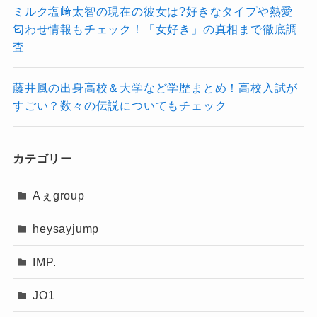
1位 松田元太
ミルク塩﨑太智の現在の彼女は?好きなタイプや熱愛
匂わせ情報もチェック！「女好き」の真相まで徹底調
査
2位 松倉海斗
藤井風の出身高校＆大学など学歴まとめ！高校入試が
3位 中村海人
すごい？数々の伝説についてもチェック
「トラジャ、やっぱり面白いグループだな」と
4位 七五三掛龍也
感じました。
カテゴリー
5位 宮近海斗
Aぇgroup
全員がしっかりキャラ立ちしてるし、国
6位 吉澤閑也
内外でちゃんと“受けるポイント”が違っ
heysayjump
てるのが興味深いです。特に松田元太と
IMP.
7位 川島如恵留
松倉海斗の「松松コンビ」は、もう完全
に軸ですよね笑
JO1