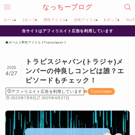
なっちーブログ
ホーム
Jポップ
男性アイドル
女性アイドル
Kポップ
YouT
当サイトはアフィリエイト広告を利用しています
ホーム
男性アイドル
TravisJapan
トラビスジャパン(トラジャ)メ
2025
ンバーの仲良しコンビは誰？エ
4/27
ピソードもチェック！
アフィリエイト広告を利用しています
TravisJapan
2023年7月8日
2025年4月27日