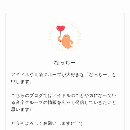
グループメンバーで並んだ時に左右対称
の立ち位置になる２人組のことです♪
事務所は当初、ふたりをお試しでトラジャに加
入させたそうですが、ふたりはメンバーとも折
り合いが良く、そのままふたり揃ってトラジャ
に参加することになったエピソードがありま
なっちー
す。
アイドルや音楽グループが大好きな「なっちー」と
申します。
こちらのブログではアイドルのことや気になってい
トラビスジャパン（トラジャ）メンバ
る音楽グループの情報を広～く発信していきたいと
ーの仲良しエピソード
思います♪
どうぞよろしくお願いします(*^^*)
現在でもデビュー会見で揃ってピアスを付けた