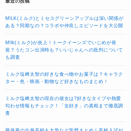
最近の投稿
M!LK(ミルク)とミセスグリーンアップルは深い関係が
ある？同期なの？コラボや仲良しエピソードを大公開
M!lk(ミルク)が炎上！トークイーンズでいじめが発
覚？うたコン出演時も？いいじゃんへの批判について
も調査
ミルク塩﨑太智の好きな食べ物やお菓子は？キャラク
ター・色・映画・動物など好きなものまとめ！
ミルク塩﨑太智の現在の彼女は?好きなタイプや熱愛
匂わせ情報もチェック！「女好き」の真相まで徹底調
査
藤井風の出身高校＆大学など学歴まとめ！高校入試が