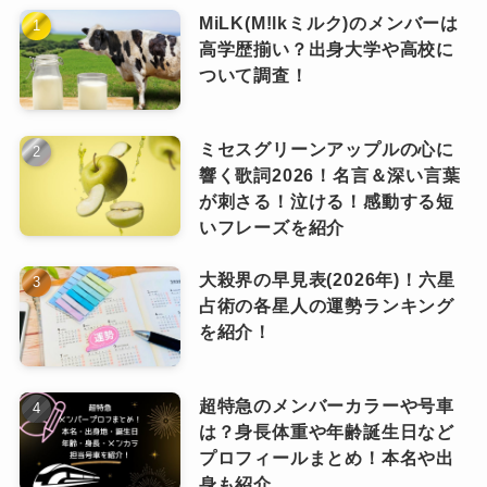
MiLK(M!lkミルク)のメンバーは
トラビスジャパン(トラジャ)ファンクラブへ
高学歴揃い？出身大学や高校に
の入会方法や費用は？入会特典も紹介！
ついて調査！
ミセスグリーンアップルの心に
まとめ
響く歌詞2026！名言＆深い言葉
が刺さる！泣ける！感動する短
いフレーズを紹介
Travis Japan（トラビスジャパン/トラジャ）メ
大殺界の早見表(2026年)！六星
ンバーの中での特定のメンバー同士での「仲良
占術の各星人の運勢ランキング
しコンビ」は、ずばり「松松コンビ」です！
を紹介！
グループでのシンメともなっている二人は一緒
に筋トレしたりといろいろなところでその仲良
超特急のメンバーカラーや号車
しっぷりを披露してます(/ω＼)
は？身長体重や年齢誕生日など
プロフィールまとめ！本名や出
トラビスジャパン(トラジャ)に苦情？やらかしで嫌われてる？批判殺到のやばいエピソード徹底調査
関連記事
身も紹介
トラジャ松田元太の母親が美人って本当？妹もアイドルで可愛い！仲良し兄妹エピソードや家族構成まで大公開
関連記事