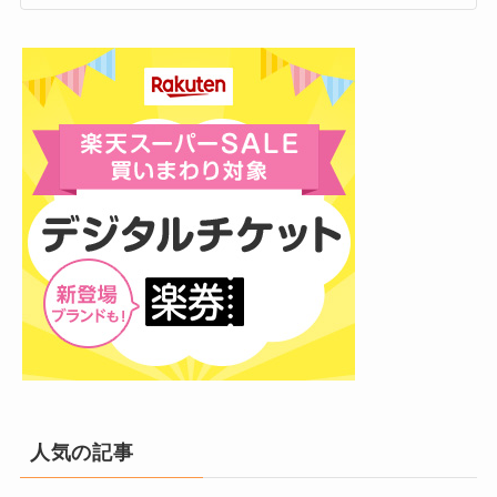
姿を見せたり、ジャニーズJr.チャンネルで「松
松」ふたり一緒に筋トレをする姿を公開した
り、相変わらずの仲良しっぷりが垣間見れま
す。
松松コンビのもう一つの仲良しエピソードとし
て、ファッションが大好きで、こだわりの服も
たくさん持っていると言われています。
「ありすぎるので、一緒に服の整理をした」と
言うほどの仲よしぶりです！
トラビスジャパン(トラジャ)のメンバーはフ
ァンレターの返事をくれる？トラジャで返事
をくれるのは誰？
トラビスジャパンの聖地巡礼！東京のロケ地
人気の記事
や立ち寄った場所！渋谷・代官山・六本木・
神社・遊園地など紹介