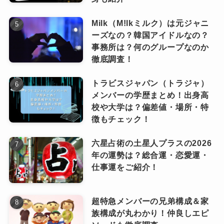
トラビスジャパン(トラジャ)のメンバーランキング「足が速いベスト３」一番の俊足は誰？
関連記事
Milk（M!lkミルク）は元ジャニ
ーズなの？韓国アイドルなの？
事務所は？何のグループなのか
徹底調査！
トラビスジャパン（トラジャ）
メンバーの学歴まとめ！出身高
校や大学は？偏差値・場所・特
徴もチェック！
六星占術の土星人プラスの2026
年の運勢は？総合運・恋愛運・
仕事運をご紹介！
超特急メンバーの兄弟構成＆家
族構成が丸わかり！仲良しエピ