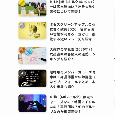
MiLK(M!lkミルク)のメンバ
ーは高学歴揃い？出身大学や
高校について調査！
ミセスグリーンアップルの心
に響く歌詞2026！名言＆深
い言葉が刺さる！泣ける！感
動する短いフレーズを紹介
大殺界の早見表(2026年)！
六星占術の各星人の運勢ラン
キングを紹介！
超特急のメンバーカラーや号
車は？身長体重や年齢誕生日
などプロフィールまとめ！本
名や出身も紹介
Milk（M!lkミルク）は元ジ
ャニーズなの？韓国アイドル
なの？事務所は？何のグルー
プなのか徹底調査！