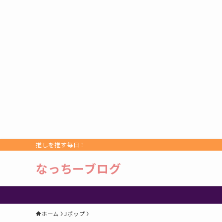
推しを推す毎日！
なっちーブログ
ホーム
Jポップ