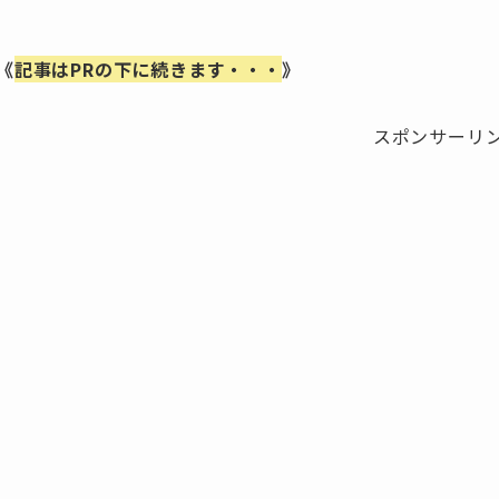
《
記事はPRの下に続きます・・・
》
スポンサーリ