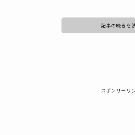
記事の続きを
tuki(シンガー)の素顔、美人説！覆面の下
tuki(シンガー)のテレビ出演エピソード
tuki(シンガー)はどこの学校に通ってるの
スポンサーリ
tuki.が通っている高校について、2025年現在も正式な
これは、現役高校生であるという点と、「普通の高校生
あるためです。