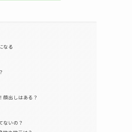
気になる
？
介！顔出しはある？
レてないの？