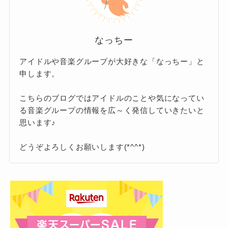
男性がやや優勢
という話も。
実はYOASOBIだけのファ
特徴的なのは、
れますが、YOASOBIの楽曲はクラシック、エレ
ンを指すのではなく、「ヨルシカ」や
クトロ、ロック、バラードなどの要素を取り入
なっちー
れており、音楽的にも多層的。
「ずっと真夜中でいいのに。」といっ
また、逆に
オリコンが発表したデータで
アイドルや音楽グループが大好きな「なっちー」と
は、新規ファン層では女性が54.2％と少
た、“夜”という共通ワードを名前に持
申します。
そのため、単一の音楽ジャンルだけを好
し多め
という結果も出ています。
つ3組のアーティストのファンを総称
む層ではなく、「物語性のある音楽が好
こちらのブログではアイドルのことや気になってい
き」「感情移入しやすい歌詞が好き」と
して使われる
る音楽グループの情報を広～く発信していきたいと
ところです。
時期や調査の仕方によっ
これを見ると、
思います♪
いった
“感覚重視型”のファン層
に強く刺
て多少のばらつきがある
のは事実です
さっています！
どうぞよろしくお願いします(*^^*)
呼び名の由来は？
が、大きな偏りはなさそうです。
男女ともに人気がある理由にも、それぞれのポ
イントがあるようです。
この「夜好性」という言葉は、2020年頃にSNS
文学や小説好きの層も！
上で自然発生的に広まりました。
男性ファンの多くは、ikuraさんの透明感