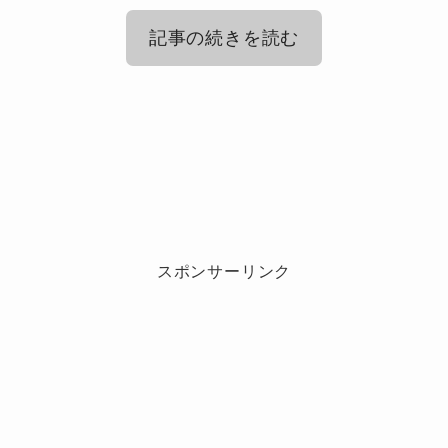
記事の続きを読む
YOASOBI（ヨアソビ）のファン名や
呼び名は？
YOASOBI（ヨアソビ）はどんなファ
ン層に人気？
YOASOBI（ヨアソビ）のファンの男
女比は？
スポンサーリンク
YOASOBIのファンの男女比ってどうなんだろ
う？気になって調べてみると、「ほぼ半々」と
いう声がかなり多く見られます。
つまり、
男性50％：女性50％くらい
の割