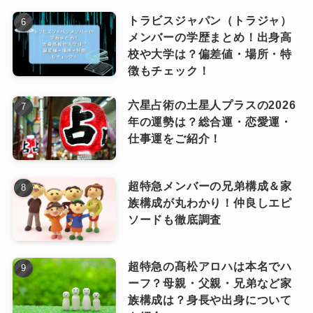
YOASOBI（ヨアソビ）ファンの年齢層
たユニット
といえます。
は？どんな世代が多い？
トラビスジャパン（トラジャ）
メンバーの学歴まとめ！出身高
校や大学は？偏差値・場所・特
今後もますます幅広い層に愛され
徴もチェック！
ていきそう！！
なっちー
六星占術の土星人プラスの2026
年の運勢は？総合運・恋愛運・
仕事運をご紹介！
YOASOBI（ヨアソビ）のファンの雰
超特急メンバーの兄弟構成＆家
囲気！
族構成が丸わかり！仲良しエピ
ソードも徹底調査
「夜好性」って言葉、最初見たときは「読めな
超特急の髙松アロハは本名でハ
い…」って思いました（笑）。
どんな空間？
ーフ？母親・父親・兄弟など家
でも意味を知るとめちゃくちゃセンスある呼び
中心世代は10代後半～20代前半！
族構成は？身長や出身について
名だなって感じます。