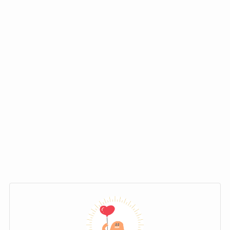
合で、男女どちらからもバランスよく支
持されているユニットなんですね。
ライブ会場の雰囲気を見ても、男性だけとか女
ファンを指す言葉がある！
性だけという印象はほとんどなくて、本当にま
音楽的に多層なファン！
んべんなくファンがいる様子が伝わってきま
す。
YOASOBIのファンを指す言葉としてよく
YOASOBIのファン層には、明確な「属性」や
SNS上でも、男女ともに熱いコメントを残して
使われているのが「
夜好性（やこうせ
「系統」のようなものが存在しません。
いたり、グッズの写真をシェアしたり、かなり
い）
」という呼び名です。
盛り上がっているのがわかります！
むしろ、
感性や価値観によってつながっ
とはいえ、中には「男性がやや多めかも？」と
この言葉は一見すると動物の習性を表す言葉の
ているファンが多い
というのが大きな特
いうデータもあるんです。
ように見えますが、実は「夜を好む性質」とい
徴。
う意味を持つ造語で、「夜行性」や「夜光性」
たとえば一部の観測では、
男女比が6:4で
をもじって作られたネット発のスラング！
まず、音楽のジャンルとしてはJ-POPに分類さ