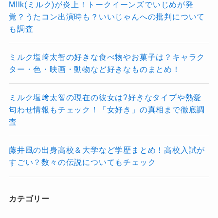
M!lk(ミルク)が炎上！トークイーンズでいじめが発
がYOASOBIの世界に引き寄せら
覚？うたコン出演時も？いいじゃんへの批判について
れていくいきそう。あなたもその
も調査
一人になってみては？
幾田りら(ikura)の実家は武蔵小金井のお金持ち？父親母親や家族構成と生い立ちを徹底検証！
関連記事
ミルク塩﨑太智の好きな食べ物やお菓子は？キャラク
YOASOBIの年収は億越え！幾田りら(ikura)とayaseの稼ぎがすごい！どのくらいの収入がある？その根拠についても探ってみた！
関連記事
ター・色・映画・動物など好きなものまとめ！
幾田りら(ikura)はかわいい？なぜこんなに人気なの？写真集を出してるって本当？その魅力について徹底調査！
関連記事
ミルク塩﨑太智の現在の彼女は?好きなタイプや熱愛
匂わせ情報もチェック！「女好き」の真相まで徹底調
査
藤井風の出身高校＆大学など学歴まとめ！高校入試が
すごい？数々の伝説についてもチェック
カテゴリー