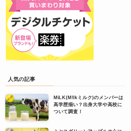
また、文学やアニメ、小説が好きな層からの支
のある歌声や、その可愛らしさに惹かれ
特にTwitterやYouTubeのコメント欄な
持も厚く、「原作の小説を読んでから曲を聴
ている
という声が目立ちます。
どで、3組のファンたちが共通の世界観や
く」「アニメとリンクさせて曲の意味を解釈す
音楽性を認識し、お互いに親近感を持つ
る」といった二重構造の楽しみ方をしている人
ようになったことが背景にあります。
一方で、
女性ファンは、楽曲の持つスト
も多いです。
ーリー性や、文学的な世界観に共感する
どのアーティストも、感受性豊かでどこか現実
ケースが多いようです。
これはYOASOBIの楽曲が“物語を音楽に
離れした幻想的な世界を音楽で描いているた
する”というコンセプトに基づいているた
め、ファンの間では「私たち、夜好性だよね」
めで、
他のアーティストにはあまり見ら
人気の記事
という共通認識が生まれていったのです。
小説をもとにした楽曲構成など、
れない独自のファン体験
が人気の理由の
物語性を大事にしている
ピンときた
なっちー
一つ！
MiLK(M!lkミルク)のメンバーは
なお、YOASOBI単体の
公式ファン名は現
YOASOBIならではの魅力が、し
高学歴揃い？出身大学や高校に
っかり女性の心にも届いているっ
時点では実は存在しません
。
ついて調査！
てことですね！
ですが、YOASOBIの
公式ファンクラブ名は
さらに、「アイドル」などの大ヒット曲をきっ