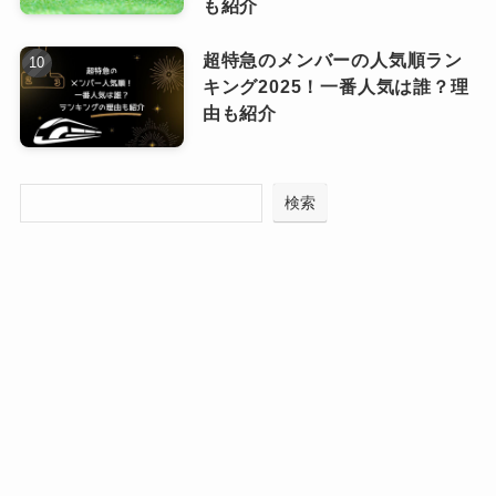
も紹介
YOASOBIのライブは一言で言うと、
「物
YOASOBIのファンの年齢層は、驚くほど幅広い
超特急のメンバーの人気順ラン
「夜を好む性質」っていうコンセプト
キング2025！一番人気は誰？理
語を五感で体験できる空間」
です。
のが特徴です。
が、YOASOBIやヨルシカ、ずとまよの
由も紹介
音楽の雰囲気にすごくマッチしてるんで
ただ音楽を聴くだけの場ではなく、映像・照
リスナーの中心はZ世代、つまり10代後
すよね。
明・音響・演出・観客参加のすべてが融合し
半から20代前半の若者ですが、それに限
検索
た“没入型エンターテインメント”が展開されま
らず30代〜40代、さらには小中学生や50
しかも公式が用意したわけじゃなくて、ファン
す。
代以上のファンも多く存在します。
がSNSで自然に使い出したっていうのがエモ
ライブでは巨大なLEDビジョンやAR（拡張現
い。こういう自発的な文化、最近の音楽シーン
実）技術、立体映像（3D）などが駆使されてお
ならではって感じがして、個人的にすごく好感
り、曲ごとにストーリーが展開されていく様子
持てました。
ブレイクのきっかけとなったのは若年層！
を視覚でも楽しめます。
あと、YOASOBIのファン層が思ってた以上に幅
広くてびっくりしました。
特に話題となったのは、2024年の東京ド
特に最初のブレイクとなった「夜に駆ける」