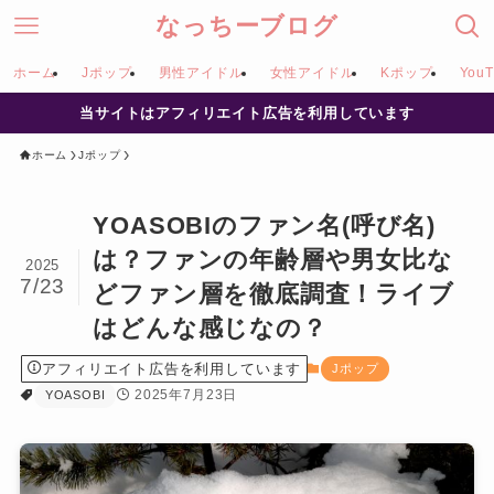
なっちーブログ
ホーム
Jポップ
男性アイドル
女性アイドル
Kポップ
YouT
当サイトはアフィリエイト広告を利用しています
ホーム
Jポップ
YOASOBIのファン名(呼び名)
は？ファンの年齢層や男女比な
2025
7/23
どファン層を徹底調査！ライブ
はどんな感じなの？
アフィリエイト広告を利用しています
Jポップ
2025年7月23日
YOASOBI