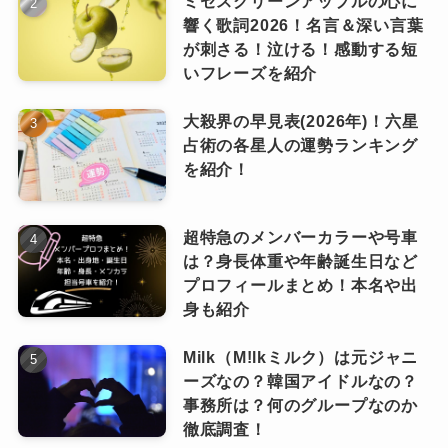
ミセスグリーンアップルの心に
SNSでのつながりも！
「CLUB 夜遊（やゆう）」
と名付けられてお
響く歌詞2026！名言＆深い言葉
かけに、ファン層が一気に広がったという分析
り、これもまた「夜に遊ぶ＝YOASOBI」らしい
が刺さる！泣ける！感動する短
もあります。
さらに、SNSを活用してファン同士がつながる
いフレーズを紹介
ユーモアのあるネーミング！
文化も活発で、TwitterやInstagramではハッシュ
大殺界の早見表(2026年)！六星
もともとは若者を中心に人気でしたが、
つまり「夜好性」という呼び名は
タグ「#夜好性」で楽曲の感想やイラスト、解釈
占術の各星人の運勢ランキング
最近では
全年齢・全性別に広がっている
公式が用意したものじゃなくて、
などが共有されています。
を紹介！
ピンときた
なっちー
と言われており、まさに“みんなに愛され
ファン自身が育てた言葉というこ
とになりますね１
るJ-POPユニット”へと成長した感じで
こうしたファン同士の発信と交流
超特急のメンバーカラーや号車
も、YOASOBIのファン層をより
す。
ピンときた
は？身長体重や年齢誕生日など
ファンが主体的にコミュニティを育て、共通の
なっちー
密にしていますよね。
プロフィールまとめ！本名や出
価値観でつながるという現代的なファン文化を
身も紹介
まとめると、YOASOBIのファンの男女比は
「だ
象徴しているとも言えます！
いたい5:5、もしくは若干男性が多め」というの
Milk（M!lkミルク）は元ジャニ
が実態のようです。
ーズなの？韓国アイドルなの？
事務所は？何のグループなのか
YOASOBI（ヨアソビ）のライブはど
これだけ男女比に偏りのないアーティストは珍
徹底調査！
んな感じ？
しく、まさに性別問わず惹かれる魅力が詰まっ