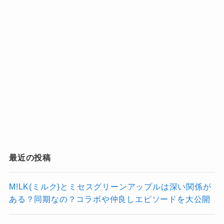
にとどまらず、物語や映像、感情をつなげるこ
とで独自の世界観を築いてきました。
記事の続きを読む
ファン名「夜好性」に象徴されるように、その
魅力は“夜”という共通のキーワードと、感性の共
有によって支えられています。
若者から大人まで、感情を大切にする
人々がYOASOBIの楽曲に共鳴し、ライ
ブではまるで物語の中に入り込むような
体験ができる――それがYOASOBIのフ
最近の投稿
ァン文化の魅力です。
M!LK(ミルク)とミセスグリーンアップルは深い関係が
ある？同期なの？コラボや仲良しエピソードを大公開
これからも新たな楽曲と物語が生
まれるたびに、新しい夜好性たち
なっちー