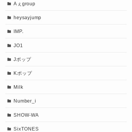
Aぇgroup
heysayjump
IMP.
JO1
Jポップ
Kポップ
Milk
Number_i
SHOW-WA
SixTONES