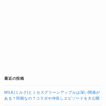
た二重でタレ目がちで紫耀くんに似てい
る感じ
でした。
莉玖くんのTikTokライブで
『お母さんと莉玖く
んは似ていますか？』という質問に『似てな
い！』と即答していたので莉玖くんとは違うタ
イプの顔立ちだと思われます
。
若々しくて美人という話も納得。
年齢は2025年の時点で46～47歳
なっちー
くらいで、10代で紫耀さんを出
産したというのもビックリです！
最近の投稿
M!LK(ミルク)とミセスグリーンアップルは深い関係が
ある？同期なの？コラボや仲良しエピソードを大公開