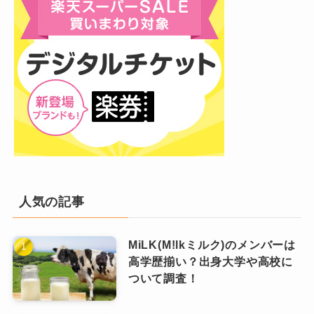
と呼んでます
！
そのため、母親がハーフやフィリ
おり、声や手元の映像から母親の人柄や若々し
中学生の新春期の頃にママ呼びが恥ずかしくな
ピン人であるという情報は完全な
さが伺えます。
なっちー
り、お母さんと呼んでみたら『ママと呼べ！』
デマ。ファンは、この噂に惑わさ
なお、紫耀さん本人が女装した際の写真に母親
れることなきよう！
と怒られた、とミュージックステーションのト
に似ているとコメントされることもあって、フ
ークコーナーで話していました。
「顔の雰囲気は母親譲り」
ァンの間では
「怒り出す沸点がわからない…」と当時は語っ
と話題になる
こともあります。
ていたようです(笑)
現時点で公式に顔全体がはっきりわかる写真は
でも確かに紫耀くんのお母さんはまだ40代です
平野紫耀の母親は亡くなった？噂の真
存在しませんが、SNSを通じて平野家の温かい
し、「ママ」がしっくり来る気がしますよね。
相と確認されている情報
人気の記事
雰囲気を感じ取ることができます♪
きっとずっっとこれからも「マ
ネット上では、平野紫耀の母親が「亡くなっ
マ」呼びなんじゃないでしょう
MiLK(M!lkミルク)のメンバーは
里奈さんのSNSへの露出は限定的
ピンときた
なっちー
か！
高学歴揃い？出身大学や高校に
た」という噂が流れたこともありました・・。
ですが、ファンにとって貴重な情
なっちー
ついて調査！
報！
ナンバーアイ平野紫耀の実家が豪邸！名古屋
しかしこれは全くの誤情報！！
市西区からの引っ越しやペンキ塗りエピソー