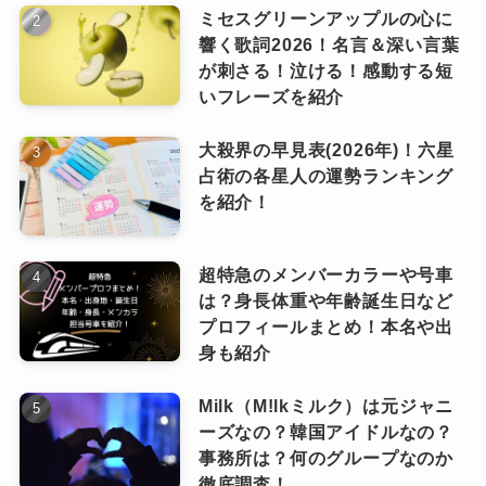
ミセスグリーンアップルの心に
ド！写真もあるの？
響く歌詞2026！名言＆深い言葉
里奈さんは現在も元気に生活しており、家族と
Number_i（ナンバーアイ）平野紫耀・神宮寺
が刺さる！泣ける！感動する短
勇太・岸優太のファンクラブ入会方法は？気
の日常や事業活動に関わっています。
いフレーズを紹介
平野紫耀の母は若くて美人！年齢は今
になる会員数につ…
いくつ？名前や生年月日などプロフィ
Number_i(ナンバーアイ)のデビュー曲はいつ
大殺界の早見表(2026年)！六星
噂の発端は、過去に里奈さんが脳腫瘍や
ール情報
発表された？作詞作曲や振り付けは誰？
占術の各星人の運勢ランキング
脳挫傷などの重い病気を経験し、一時は
Number_i（ナンバーアイ）平野紫耀(元キン
を紹介！
プリ)のダンスがうますぎ！いつからどこのダ
危篤状態に陥ったことが報じられたこと
ンススクールに通…
によるものだったようです。
超特急のメンバーカラーや号車
Number_i(ナンバーアイ)への海外の反応！世
は？身長体重や年齢誕生日など
界デビューに向けてどんな声がある？
この闘病エピソードが、ネット上で「もしかし
プロフィールまとめ！本名や出
身も紹介
て・・」という誤認につながったと考えられま
す。
Milk（M!lkミルク）は元ジャニ
まとめ
現在は治療を終え、健康を回復していることが
ーズなの？韓国アイドルなの？
事務所は？何のグループなのか
複数メディアで確認されています。
徹底調査！