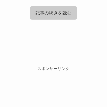
記事の続きを読む
Number_i平野紫耀の母親は写真やイン
スタで確認できる？
平野紫耀の母親はフィリピン人のハー
フ？出身やルーツを検証
平野紫耀の母親は乳がんで闘病中？病
気に関する噂の真実
平野紫耀の母親がフィリピン人のハーフである
スポンサーリンク
という噂もありますが、これも事実ではありま
母親が乳がんで闘病中という噂もありますが、
せん。
これも正確ではありません。
平野紫耀くんのお
里奈さんは過去に乳がんを含む複数の病気を経
結論からお伝えすると、
験されていますが、現在は完治し健康な生活を
母さんの里奈さんは日本人
です！