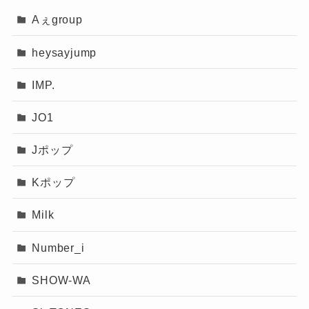
Aぇgroup
heysayjump
IMP.
JO1
Jポップ
Kポップ
Milk
Number_i
SHOW-WA