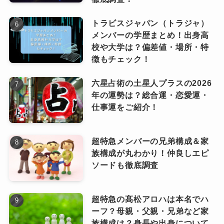
また、再婚や第三子の誕生、息子たちのブラン
平野紫耀くんがハーフでお母さんがフィリピン
ド事業への関与など、近年の活動も報じられて
トラビスジャパン（トラジャ）
平野紫耀くんのお母さんはすごく若い！という
の人といううわさがありますが、紫耀くんのお
メンバーの学歴まとめ！出身高
おり、死亡説は完全に誤情報。
情報も。
母さんは日本人です！
校や大学は？偏差値・場所・特
徴もチェック！
紫耀くんのお母さんは2025年現在47歳と推測さ
ファンの間でも、「強い母」とし
れ、紫耀くんのことを19歳で産んだことになり
て尊敬される存在です。
ピンときた
六星占術の土星人プラスの2026
現在の年齢
なっちー
ます。
年の運勢は？総合運・恋愛運・
仕事運をご紹介！
お母さんは弟の莉玖くんのTikTokライブに顔を
紫耀くんのお母さんは
2025年現在47歳のはず
で
隠して出演したことがあり、声は可愛らしく、
す。
たまに映る目尻辺りがぱっちりとした二重でタ
超特急メンバーの兄弟構成＆家
族構成が丸わかり！仲良しエピ
記事の続きを読む
レ目がちで紫耀くんに似ている感じのお顔のよ
ソードも徹底調査
これは2018年に「踊る！さんま御
うでした。
殿！！」に紫耀くんが出演した際に、
写真やインスタでの露出は限定的だが、SNSや
「お母さんは40歳！」と話していたこと
超特急の髙松アロハは本名でハ
インスタライブで存在感や雰囲気は伝わってき
ーフ？母親・父親・兄弟など家
現在は47歳と推
からその7年後になる
ます。
族構成は？身長や出身について