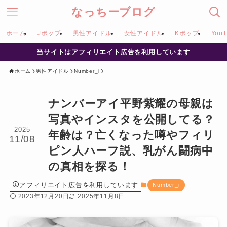
なっちーブログ
ホーム
Jポップ
男性アイドル
女性アイドル
Kポップ
YouT
当サイトはアフィリエイト広告を利用しています
ホーム
男性アイドル
Number_i
ナンバーアイ平野紫耀の母親は
写真やインスタを公開してる？
2025
年齢は？亡くなった噂やフィリ
11/08
ピン人ハーフ説、乳がん闘病中
の真相を探る！
アフィリエイト広告を利用しています
Number_i
2023年12月20日
2025年11月8日