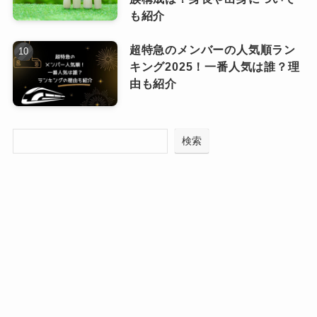
測される
も紹介
また、「亡くなった」という噂は誤情報で、乳
からです。
がんや脳腫瘍の過去はあるが、現在は完治して
超特急のメンバーの人気順ラン
健康そのものでお元気です。
でも、それより以前の2013年の関西Jr.のバラエ
キング2025！一番人気は誰？理
由も紹介
フィリピン人のハーフ説もデマで、生粋の日本
ティー番組では「お母さんは33歳」と発言して
人ということ！！
いました。
岸優太、現在彼女はいない？熱愛の噂＆歴代元カノまとめ！同棲匂わせもあった？
関連記事
検索
平野紫耀の兄弟の名前や年齢差は？弟りくはドラマや映画出演も？妹との仲良しエピソードや顔似てない＆父親が違う説の真相
関連記事
2018年に40歳と答えてるので、2013年
平野紫耀が完璧すぎる！カリスマ性やプロ級のメンタルのすごさは天才的！ギャップ萌えも狙ってる？
関連記事
の時点では35歳のはずなのにおかしい、
と言うことになり、当時紫耀くんがお母
さんの年齢をちゃんと把握していなくて
言い間違えたのではないか？と予測され
ています。
プロフィールとしては、元エステティシャンで