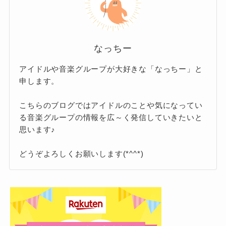
「完治して元気な母親」というのが正しい情
真に手元や体の一部だけが写っている投稿
があ
報。
また、SexyZoneの中島健人くんのお母さ
ります。
んがフィリピンの方なので、男前の紫耀
亡くなった噂やハーフ説、乳がん
これらから、お母さんの雰囲気や若々しさはフ
なっちー
くんのお母さんもフィリピン人なので
で闘病中という情報は、どれも誤
悲しむなっ
ァンの間で伝わっており、「美人で若い」と話
ちー
アイドルや音楽グループが大好きな「なっちー」と
解や過去の出来事に基づくものだ
勘違いしている人も多いの
は？と
題になることもしばしば！
申します。
ったんですね！
かも
しれません。
こちらのブログではアイドルのことや気になってい
さらに、2023年5月16日の莉玖さんのイ
る音楽グループの情報を広～く発信していきたいと
ンスタライブでは、里奈さんが「声の
また、ハーフ説が広まったもう一つの理由に
思います♪
み」で登場。
は、紫耀さんの整った顔立ちや彫りの深さ、褐
平野紫耀の幼少期ママ呼びエピソー
どうぞよろしくお願いします(*^^*)
色寄りの肌などが影響しているようです。
ド！
これもファンにとっては初めて紫耀くんのお母
ですが、こちらについては本人や家族が公式に
さんの存在を間接的に感じられる瞬間に！
否定しており、紫耀さん自身も日本人としての
また、莉玖さんのTikTokやInstagramでは、母親
今でも『ママ』
紫耀くんはお母さんのことを
家族歴や出身を公表しています！
や妹との日常エピソードがたびたび投稿されて