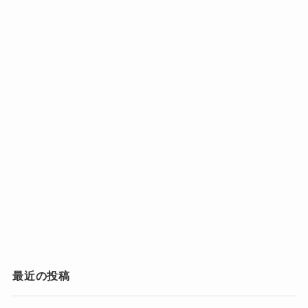
ただ、雑誌は日本では国内年間売上の上位に入
るという快挙を達成しています。
今後の世界デビューに向けての活躍がさらに楽
しみです！
平野紫耀は実は結婚してる？相手や「結婚発表」の真相を暴露！電撃結婚はある？結婚観まとめ
関連記事
Number_i(ナンバーアイ)神宮寺勇太(元キンプリ)の好きなタイプは？２０２３年最新の恋愛観！
関連記事
Number_i平野紫耀の顔は小さい？でかい？実際何センチ？前と変わった？整形疑惑や顔タイプも調査
関連記事
最近の投稿