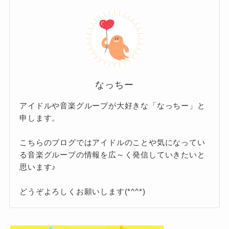
「88rising Futures」ステージ
は、アジアのア
人で国内で活動するの？
ーティストを世界に発信する音楽レーベルのス
今のところ世
世界に同時発売されましたが、
テージ。
Number_i(ナンバーアイ)のグループ発
界からの反響というのは聞こえてきて
日本人アーティストの他に、圧倒的なダンスパ
表の場所が、キンプリでの思い入れの
フォーマンスと歌唱力を持つ中国のXin Liu、
いません
。
深い東京ドームだったのがちょっと残
韓国の実力派ラッパーのTiger JK、ヒップホップ
なっちー
グーグルトレンドで、Number_i(ナンバーアイ)
念
・・
を牽引Yoonmiraeも同じステージにあがりまし
のYouTube動画の検索主要国を調べると、ほぼ
アイドルや音楽グループが大好きな「なっちー」と
た。
など、批判の声も。
申します。
日本。これに香港と台湾がごくわずかとなって
Number_i(ナンバーアイ)にとって、世界デビュ
なかなか世界デビューまでのロードマップが見
います。
こちらのブログではアイドルのことや気になってい
ーとまではいきませんが、これが大きな布石と
えてこない状況や、キンプリとしての思い入れ
コメント欄を見ても、日本人のコメントしか見
る音楽グループの情報を広～く発信していきたいと
なるのではないでしょうか。
の強い場所であえて発表を行ったことに対して
思います♪
当たらず、世界の反響はまだまだといったとこ
のイライラの声や憤りの声も上がっています。
ろ。
どうぞよろしくお願いします(*^^*)
ですが、その一方で
コーチェラフェスで披露したのは？
ジャニーズでは果たせなかった海外進