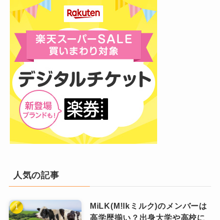
出の夢を３人で叶えて欲しい！
Number_i(ナンバーアイ)平野紫耀の海
フェスでは英語の「FUJI」そして「GOAT」の
キンプリとして達成した初東京ドーム
外での活躍
２曲を披露しました。
という場所で、Number_iの発表をして
2曲目の「GOAT」を歌い終えた後、突然ステー
ジに黒い覆面乱入者が！！
くれた会社に愛を感じる！
ショーへの参加
激しいパフォーマンスを始めると、会場の熱気
という応援の声や喜びの声も。
が一気に高まりました。
途中で覆面を取り素顔を見せた、その人物はジ
ルイヴィトンの香港でのショーにファレ
ャクソン・ワン！
英語力はあるの？
ルからご招待を頂き参加した平野紫耀く
香港生まれの歌手、俳優、ダンサーで世界的な
ん。
スターです！
世界でのブレイクを狙うNumber_i(ナンバーア
人気の記事
イ)ですから、英語も話せるのでしょうか？
香港の空港では入出国とも専用通路を使わず一
紫耀くんは、英詞の曲を歌うことは、もちろん
般と同じゲートから出入りし、
現地のファンの
世界的スターとの繋がりが話題に！
MiLK(M!lkミルク)のメンバーは
出来るのですが、英語が話せるかというと、難
を沸かしていました！
高学歴揃い？出身大学や高校に