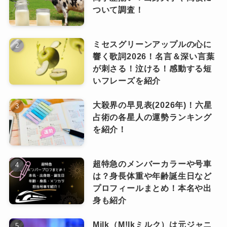
しいようです。
ついて調査！
現地のメディアに十分アピールすることが出来
このジャクソン・ワンとの共演には、大きな反
コーチェラフェスに出演した際も、メンバーは
たので、今後が楽しみです。
響が！
カタコトの英語で挨拶をしていたそう。
ルイヴィトンのショーでは英会話が出来ず、他
ミセスグリーンアップルの心に
Number_iのメンバーと４人で肩を組んだり、手
海外でのインタビューも全部日本語で受け答え
響く歌詞2026！名言＆深い言葉
の招待客とコミュケーションを取ることが出来
をつなぐ写真が次々とメディアで報じられ、
が刺さる！泣ける！感動する短
していました。
ませんでしたが、笑顔で挨拶するなど爪痕は残
Number_iが世界に知られるきっかけに。
いフレーズを紹介
ただ英語の勉強については、
せたと思うので紫耀くん率いるNumber_iにも注
ステージ直後、『GOAT』がアメリカのiTunes総
大殺界の早見表(2026年)！六星
目が集まりそうです。
合チャートで10位にランクインしたのも、ジャ
占術の各星人の運勢ランキング
「グループで世界進出したい夢があるの
そして2024年1月には紫耀くんはルイ・ヴィトン
クソン・ワンの影響力もあったのではないかと
を紹介！
で、英語の勉強もしているんですけど、
のパリのショーにも招待され、「ルイ・ヴィト
推測されます。
あまり順調じゃないですね（笑）。教材
ン」とパートナーシップを結んでいます。
紫耀くんは、ジャクソン・ワンとLINEで“ともだ
超特急のメンバーカラーや号車
を注文しすぎちゃったんで、どれから手
は？身長体重や年齢誕生日など
ち”になったそう！
を付けていいかわかんないんです……」
プロフィールまとめ！本名や出
帰国後のNumber_iのインスタライブでも、『め
身も紹介
YSLアジア・アンバサダーに！
ちゃくちゃいい人』『優しい』とジャクソン・
と答えていたこともありました。
Milk（M!lkミルク）は元ジャニ
ワンとの時間を楽しめたようでした！