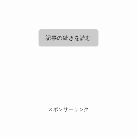
記事の続きを読む
Number_i(ナンバーアイ)への海外の反
応！
Number_i(ナンバーアイ)世界デビュ
ー？コーチェラフェスティバルでの反
Number_i(ナンバーアイ)世界デビュー
応は？
に向けてどんな声がある？
スポンサーリンク
Number_i(ナンバーアイ)が、YOASOBI、新しい
Number_i(ナンバーアイ)の「i」には１番を目指
学校のリーダーズ、Awichと共に、
したいというナンバーワン、自分たちらしさを