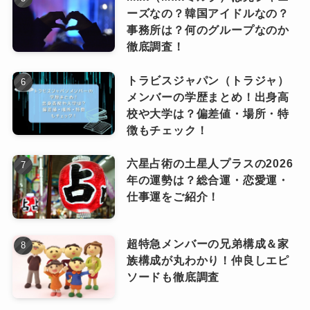
本気で世界を狙うのであれば、英語力も必須で
ーズなの？韓国アイドルなの？
すよね！
事務所は？何のグループなのか
「イヴ・サンローラン・ボーテ」のアジ
徹底調査！
アアンバサダーに就任
観客の反応は？
トラビスジャパン（トラジャ）
メンバーの学歴まとめ！出身高
紫耀くんは、フランスのファッションブラン
ジャクソン・ワンの登場で、ステージは大いに
校や大学は？偏差値・場所・特
ド、「イヴ・サンローラン」のアンバサダーに
徴もチェック！
盛り上がりましたが、Number_iの２曲のパフォ
も就任。
ーマンスには辛辣なコメントが。
六星占術の土星人プラスの2026
その発表と同時に、「ルージュ ビュールクチュ
「アウェー感が否めない」「観客がわいていな
年の運勢は？総合運・恋愛運・
ール」の新CMも公開されました。
仕事運をご紹介！
かった」との声が相次ぎました。
「本当に自分なのかな？と思うくらいカッコよ
日本からのファンがウチワを持って歓声を送っ
くて新鮮な仕上がり」と自身でも満足の仕上が
ていましたが、現地での観客とは温度差があっ
超特急メンバーの兄弟構成＆家
りだったよう！
族構成が丸わかり！仲良しエピ
たようです。
「YSL ラブシャイン リップスティック」のイベ
ソードも徹底調査
ントにも出席しました。