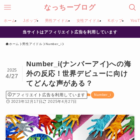
なっちーブログ
ホーム
Jポップ
男性アイドル
女性アイドル
Kポップ
YouT
当サイトはアフィリエイト広告を利用しています
ホーム
男性アイドル
Number_i
Number_i(ナンバーアイ)への海
2025
外の反応！世界デビューに向け
4/27
てどんな声がある？
アフィリエイト広告を利用しています
Number_i
2023年12月17日
2025年4月27日