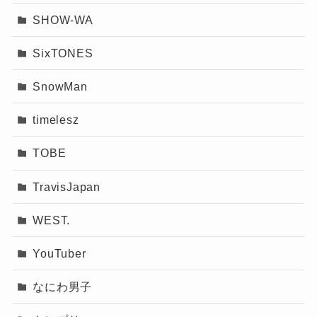
SHOW-WA
SixTONES
SnowMan
timelesz
TOBE
TravisJapan
WEST.
YouTuber
なにわ男子