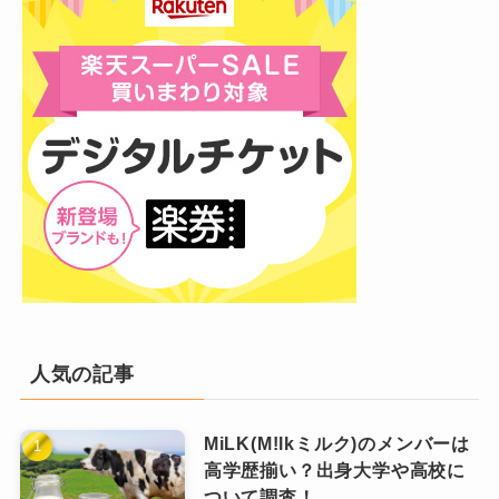
てる」と言われるとすごくうれしいみたいです
顔立ちがそっくりですよね。
似ているとよく話題になっていました。
(笑)！
痩せてすらっとしているスタイルの良さ
も道枝
女優としては沢尻エリカさんや、北川景子さ
いつか親子役で共演してほしいですよね。
くんと板垣さんはすごく似ています。
ん、白石聖さんなどの美人できれいな女優さん
ちなみにキムタクの娘さんであるCocomiさんや
身長は道枝くんが凄く高いので差があるので２
の名前があがっています。
Kokiさんにも道枝くんは似てる！とよく話題に
人並ぶと兄弟みたいです♪
道枝駿佑に似ている事務所の先輩後輩の中で
なります。
２人が似てる点としては・・
は、トラジャの川島如恵留くん、元SMAPの木村
たしかに・・そっくりです。姉弟と言われても
女性よりもかわいくて綺麗なところ
拓哉さん、Hey!Say!Jumpの山田涼介くん、
違和感ないです。
赤みのある魅力的な唇
SixTONESの京本大我くん、元キンプリの平野
紫耀くんなどの王子様オーラのある先輩後輩た
少し長めの髪型
ちの名前があがっています。
山田涼介
パッチリの二重瞼だけど切れ長なと
人気の記事
また、道枝駿佑に似ている歌手としては西島隆
ころ
弘（AAAのNissy）さん。韓国のアイドルとして
事務所の先輩後輩の中で道枝駿佑くんに似てい
涙袋の割合がそっくり
MiLK(M!lkミルク)のメンバーは
はBTSのテテに似てるという声がありました！
る１人は、Hey! Say! JUMPの山田涼介くんで
高学歴揃い？出身大学や高校に
実は板垣さんはなにわ男子のファンだったんだ
なにわ男子を動物に例えると？大橋和也・西畑大吾・高橋恭平メンバーごとの納得の理由！
関連記事
ついて調査！