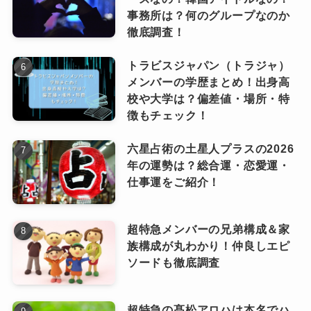
なにわ男子の道枝くんに似てると言われている
事務所は？何のグループなのか
芸能人・有名人の中でも女優だと誰なのでしょ
徹底調査！
２人目はSixTONESの京本大我くんです。
うか？
すらっとして長く高い鼻の形
トラビスジャパン（トラジャ）
メンバーの学歴まとめ！出身高
耳から顎にかけての細いフェイスラ
校や大学は？偏差値・場所・特
イン
沢尻エリカ
徴もチェック！
キラキラしている王子様としてのオ
六星占術の土星人プラスの2026
ーラ
次に女優の沢尻エリカさんです。
年の運勢は？総合運・恋愛運・
仕事運をご紹介！
道枝くんと沢尻さんは日本テレビのドラマ「母
色白できめこまやかな肌
になる」で親子の役を演じています。
真面目でまっすぐな目元
超特急メンバーの兄弟構成＆家
その時道枝さんは14歳。まだ幼くクールで綺麗
２人並ぶとまるで兄弟！
族構成が丸わかり！仲良しエピ
な顔立ちが、同じく端正な顔つきの沢尻さんと
ソードも徹底調査
大我くんのお父さんはあのイケメンな京本政樹
すごく似ていると話題になっていました！
さんであることで有名ですが、やはり大我くん
「母になる」の親子役のキャスティ
超特急の髙松アロハは本名でハ