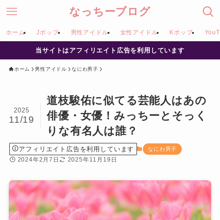
なっちーブログ
ホーム
Jポップ
男性アイドル
女性アイドル
Kポップ
YouT
当サイトはアフィリエイト広告を利用しています
ホーム
男性アイドル
なにわ男子
道枝駿佑に似てる芸能人はあの
2025
俳優・女優！みっちーとそっく
11/19
りな有名人は誰？
アフィリエイト広告を利用しています
なにわ男子
2024年2月7日
2025年11月19日