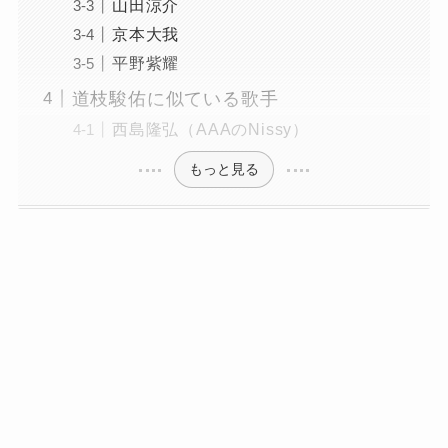
山田涼介
京本大我
平野紫耀
道枝駿佑に似ている歌手
西島隆弘（AAAのNissy）
もっと見る