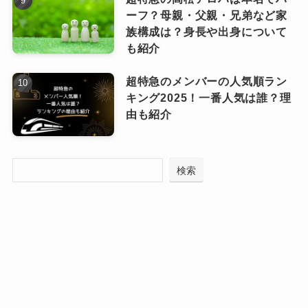
も美少年。
ングが凄すぎる！似てる！
ーフ？母親・父親・兄弟など家
みっちーも美少年ですし特に２人は小さい頃が
族構成は？身長や出身について
横幅小さめなぷっくりした唇が似て
本当にそっくりと言われています。
も紹介
る！
超特急のメンバーの人気順ラン
卵型の顔の形がそっくり！
キング2025！一番人気は誰？理
平野紫耀
色白美人な顔つき
由も紹介
など２人の共通点が続々出てきます。
道枝くんと、元キンプリで現在はNumber_iとし
今でも道枝くんと沢尻さんって、「母になる」
検索
て活動する、事務所の元先輩である平野紫耀く
時ほどではないかもしれませんが、言われてみ
んも似ているという声があります。
れば似てますよね。
完璧なイケメンとも言われる２人はその芸術的
ちなみに・・道枝くんの写真をアプリで女性に
な完璧さがそっくりなんです。
すると、沢尻エリカさんに激似の女の子が誕生
２人が似てる点は・・
するのだとか！ぜひ試してみてください♪
完璧なカッコよさ