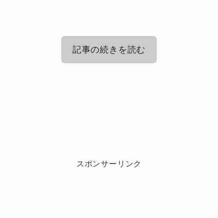
記事の続きを読む
道枝駿佑に似ている芸能人の俳優は？
道枝駿佑に似ている芸能人！事務所の
先輩後輩の中では誰？
道枝駿佑に似ている芸能人！韓国のア
道枝駿佑に似ている芸能人の俳優さんとして
イドル
は・・
道枝駿佑に似ている芸能人として、事務所の先
スポンサーリンク
輩後輩の中で名前があがるのは誰でしょうか？
道枝駿佑くんに似ている芸能人として、韓国の
志尊淳
あのアイドルの名前もあがっています！