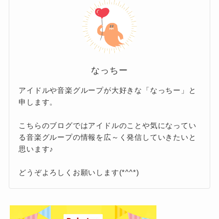
木村拓哉
顔立ちがきれいで可愛さもあるとこ
道枝駿佑はキスシーンが下手クソ？過去映画
ろ
ドラマの相手役は？みっちーのキスの演技
力！
大先輩の元SMAPのキムタクこと木村拓哉さんに
上目遣いの表情
なにわ男子の道枝駿佑がかっこいい！人気の
もそっくりという声があります。
横顔がそっくり！
理由は色気？魅力を徹底調査！
若い頃のキムタクがみっちーにそっ
なにわ男子道枝駿佑のドラマや映画の出演作
なっちー
などなど。
品のおすすめ！ファン必見の見るべき理由を
くり！
また、志尊淳さんにさらに俳優の杉野良亮さん
アイドルや音楽グループが大好きな「なっちー」と
紹介！
10代の頃のキムタクの眉と目元が道
申します。
を足すともっと道枝くんに似るという声も！
枝くんに似てる！
こちらのブログではアイドルのことや気になってい
自然と色気がもれちゃってるところ
る音楽グループの情報を広～く発信していきたいと
板垣李光人
まとめ
思います♪
が似てる！
若い時のキムタクに全体的なスタイ
どうぞよろしくお願いします(*^^*)
２人目の俳優さんは板垣李光人（いたがきりひ
なにわ男子の道枝くんに似てると言われている
ルの細さが似てる
と）さんです。
芸能人・有名人は12名いました。
道枝くん自身キムタクの大ファンなので、「似
可愛らしい中にも男性的なイケメン要素のある
俳優としては、志尊淳さんや板垣李光人さんに