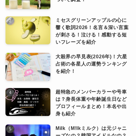
す。
道枝駿佑はキスシーンが下手クソ？過去映画ドラマの相手役は？みっちーのキスの演技力！
関連記事
そう！
道枝さんは尊敬する先輩として山田涼介くんを
道枝駿佑はハーフ？母親、父親、おばあちゃんはどんな人？韓国と関係があるの？
関連記事
共演も何回も果たしている２人。
挙げるほどのファンだという話もすごく有名で
ミセスグリーンアップルの心に
今では道枝くんに「りひちゃん」とも呼ばれる
響く歌詞2026！名言＆深い言葉
すよね！
ほどプライベートでも仲良しで、一緒にディズ
が刺さる！泣ける！感動する短
眉毛の自然な太さ
いフレーズを紹介
ニーランドに遊びに行ったこともあるのだそ
眉と目の絶妙な幅
う。
大殺界の早見表(2026年)！六星
アゴのシュッとしたライン
2024年1月の「マルス」では２人がメインで共演
占術の各星人の運勢ランキング
を紹介！
しているので、ぜひ見比べてみてください。
王子様のオーラ
特に幼少期の写真などを見ると、みっちーと山
超特急のメンバーカラーや号車
田くんは美形な少年だということが分かりま
は？身長体重や年齢誕生日など
す。
プロフィールまとめ！本名や出
道枝駿佑に似ている芸能人！女優の
身も紹介
誰？
Milk（M!lkミルク）は元ジャニ
京本大我
ーズなの？韓国アイドルなの？