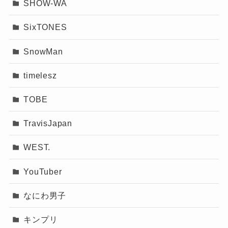
SHOW-WA
SixTONES
SnowMan
timelesz
TOBE
TravisJapan
WEST.
YouTuber
なにわ男子
キンプリ