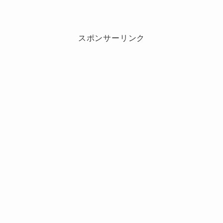
は？
Omoinotakeメンバーの結婚相手や馴
れ初め！
スポンサーリンク
結婚してるメンバー
藤井さんの妻であるASOBOiSMさんは、
1994年生まれの横浜出身アーティスト