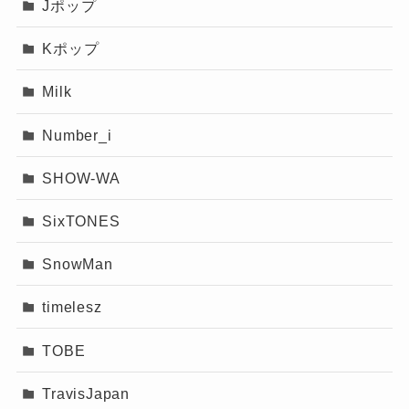
Jポップ
Kポップ
Milk
Number_i
SHOW-WA
SixTONES
SnowMan
timelesz
TOBE
TravisJapan