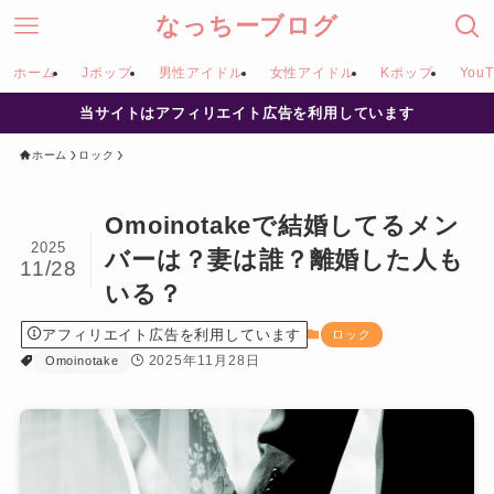
なっちーブログ
ホーム
Jポップ
男性アイドル
女性アイドル
Kポップ
YouT
当サイトはアフィリエイト広告を利用しています
ホーム
ロック
Omoinotakeで結婚してるメン
2025
バーは？妻は誰？離婚した人も
11/28
いる？
アフィリエイト広告を利用しています
ロック
2025年11月28日
Omoinotake