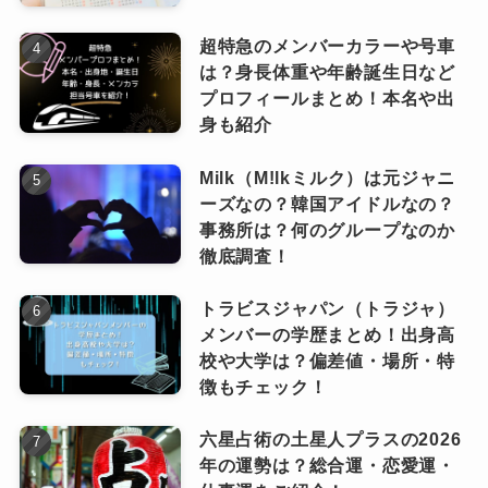
いとされています。
超特急のメンバーカラーや号車
プライベートをあまり明かさないタイプという
は？身長体重や年齢誕生日など
こともあり、今後結婚に関するニュースが飛び
プロフィールまとめ！本名や出
身も紹介
込んでくる可能性は残されていますが、少なく
とも現時点では「独身」と見られています。
Milk（M!lkミルク）は元ジャニ
ーズなの？韓国アイドルなの？
事務所は？何のグループなのか
ドラムの冨田洋之進さんについても公式
音楽だけじゃなくて、プライベートもすごく誠
徹底調査！
に結婚を発表したことはありません。
実そうな感じがします。
トラビスジャパン（トラジャ）
メンバーの学歴まとめ！出身高
ただし、一部ファンからは「ライブやメディア
レオさんに関してはInstagramで
校や大学は？偏差値・場所・特
も結婚5周年をお祝いしていた
出演時に左手薬指に指輪をしていた」との目撃
なっちー
徴もチェック！
り、愛犬と一緒に過ごしている日
談が出ており、既婚の可能性も囁かれていま
常を大事にしている様子が伝わっ
六星占術の土星人プラスの2026
す。
てきて、すごく温かい家庭を築い
年の運勢は？総合運・恋愛運・
しかしこれは本人が認めた情報ではなく、あく
ているんだなと思いました！