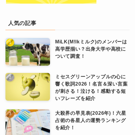
か」自体が不明です。
指輪の目撃談から「もしかすると既婚
人気の記事
者かも？」といった憶測が広がる程度
で、具体的な相手の存在や妻に関する
MiLK(M!lkミルク)のメンバーは
高学歴揃い？出身大学や高校に
エピソードは確認されていません。
ついて調査！
したがって2025年現在、Omoinotakeの「妻」と
結婚していないメンバー
して公に知られているのは藤井レオさんの妻・
ミセスグリーンアップルの心に
ASOBOiSMさんのみ。
響く歌詞2026！名言＆深い言葉
が刺さる！泣ける！感動する短
他のメンバーに関してはあくまで未確定の情報
一方で、ベースの福島智朗さんは結婚に
いフレーズを紹介
にとどまっており、今後何かしらの発表がある
関する情報を公表していません。
かもしれません。
大殺界の早見表(2026年)！六星
占術の各星人の運勢ランキング
これまでにインタビューやSNSで「結婚してい
を紹介！
る」と言及したこともなく、未婚の可能性が高