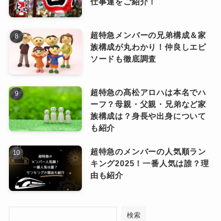
仕事運をご紹介！
までも噂の域を出ないため、事実かどうかは不
他のメンバーについては情報がかなり少なく
明のままです。
超特急メンバーの兄弟構成＆家
て、ファンからすると「実はどうなんだろ
つまり2025年現在で確実に「既婚」と
族構成が丸わかり！仲良しエピ
う？」と気になる部分が多いですよね。
ソードも徹底調査
言えるのは藤井レオさんのみ。
特に冨田さんの「結婚指輪をしていた」という
噂は本当なのかどうか…。
超特急の髙松アロハは本名でハ
Omoinotakeメンバーの中では、
ーフ？母親・父親・兄弟など家
藤井さんの結婚生活が唯一明らか
ピンときた
なっちー
ただ、プライベートをあまり出さ
族構成は？身長や出身について
にされている形となっています。
も紹介
ないのもアーティストらしい選
ピンときた
なっちー
択。そういうミステリアスさも
超特急のメンバーの人気順ラン
Omoinotakeの魅力のひとつなの
キング2025！一番人気は誰？理
かもしれません！
由も紹介
Omoinotakeメンバーに離婚した人も
Omoinotake人気曲ランキング2025最新！泣
いる？
ける曲や隠れた名曲も紹介！ファンから支持
検索
されてるのは？