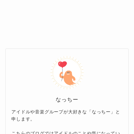
まずは、Omoinotakeメンバーの結婚事情につい
で、シンガーソングライターやラッパー
て。
として活動しています。
3人の中で唯一、公に「結婚している」と
ポップとヒップホップを融合させた独自のスタ
発表しているのはボーカル兼キーボード
イルで注目を集めており、ソロアーティストと
担当の藤井レオ（藤井怜央）さんです。
しても着実にキャリアを積んできました。
夫婦で同じ音楽事務所に所属していた
2018年に、シンガーソングラ
藤井さんは
ことがきっかけで出会い、交際を経て
イター兼ラッパーのASOBOiSM（アソ
結婚に至った
とされています。
ボイズム）さんと結婚したことを公表
なっちー
しています。
藤井さんはSNSで「妻と愛犬ハチとの暮
アイドルや音楽グループが大好きな「なっちー」と
2023年8月にはInstagramで結婚5周年を迎えた
申します。
らしが支えになっている」と語ってお
ことを報告
し、今も仲睦まじい姿をファンに見
り、日常生活においてもパートナーの存
こちらのブログではアイドルのことや気になってい