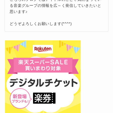
せてくれています♪
在が大きな意味を持っていることが伝わ
る音楽グループの情報を広～く発信していきたいと
ASOBOiSMさんは音楽活動をしていることもあ
思います♪
ってきます。
り、夫婦揃って音楽を軸にしたライフスタイル
どうぞよろしくお願いします(*^^*)
を築いている印象です。
さらに、楽曲制作や活動においてもASOBOiSM
実際にOmoinotakeの楽曲「東京」には
さんが関わることがあり、仕事面でもプライベ
ASOBOiSMさんがコーラス参加しており、アー
ートでも支え合う関係性が垣間見えます。
ティスト同士の協力関係もうかがえます。
一方、福島智朗さんについては結婚が確認され
音楽を通じて出会い、同じ業界で支え合う二人
ていないため、妻の存在も明らかになっていま
は、ファンから見ても理想的なカップルといえ
せん。
ます！
ファンの間でもプライベートを徹底して非公開
にしている印象があり、今後本人が公表しない
限りは情報が出てこない可能性もあります。
冨田洋之進さんに関しても同様で、結婚を公式
に発表していないため「お相手がいるのかどう