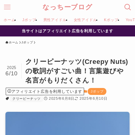
なっちーブログ
ホーム
Jポップ
男性アイドル
女性アイドル
Kポップ
YouT
当サイトはアフィリエイト広告を利用しています
ホーム
Jポップ
クリーピーナッツ(Creepy Nuts)
2025
の歌詞がすごい曲！言葉遊びや
6/10
名言がもりだくさん！
アフィリエイト広告を利用しています
Jポップ
2025年6月8日
2025年6月10日
クリーピーナッツ