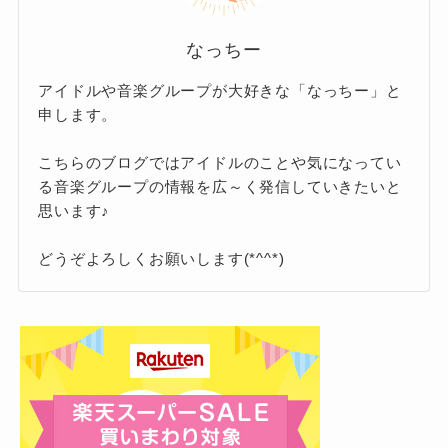
ォンよこせ 合法的なトビ方を心得よ」という
合法的トビ方ノススメの歌詞がすごいと言
メッセージが伝えられます。
われる理由
なっちー
アイドルや音楽グループが大好きな「なっちー」と
申します。
クリーピーナッツ(Creepy Nuts)の音楽への
想い
こちらのブログではアイドルのことや気になってい
る音楽グループの情報を広～く発信していきたいと
思います♪
R-指定へのマイク、DJ松永へのタンテ（ターン
テーブル）があれば「合法的にトベる」！
どうぞよろしくお願いします(*^^*)
楽曲には2人からのそんな熱いメッセージが込め
られています。
繰り返されるサウンドも中毒性があってかっこ
いいこの曲ですが、注目すべきはリリックで
す。
これまでに様々なヒット曲を生み出してきた