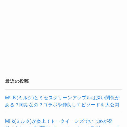
これはまさに、Creepy Nutsの2人からの私たち
に対するメッセージです。
記事の続きを読む
最近の投稿
M!LK(ミルク)とミセスグリーンアップルは深い関係が
ある？同期なの？コラボや仲良しエピソードを大公開
M!lk(ミルク)が炎上！トークイーンズでいじめが発