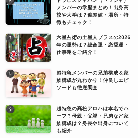
トラビスジャパン（トラジャ）
メンバーの学歴まとめ！出身高
放するマスターベーション」からはじまり、
まとめ
校や大学は？偏差値・場所・特
「いけない欲望 渦巻いてそう パンクしそうな
徴もチェック！
ら ぶちまけろ 気持ち良い事しよう One
Creepy Nutsの歌詞はどれも個性的です。
六星占術の土星人プラスの2026
Shot!」
特に「合法的トビ方ノススメ」は秀逸で、クリ
年の運勢は？総合運・恋愛運・
などと続いていきます。
仕事運をご紹介！
ーピーナッツの歌詞を語るには欠かせない存在
です。
かなり刺激的な歌詞が続きます
今後のさらなる素晴らしい歌詞に注目ですね！
超特急メンバーの兄弟構成＆家
ね。
ピンときた
なっちー
族構成が丸わかり！仲良しエピ
クリーピーナッツ(Creepy Nuts)の人気曲ランキング2024！バズった曲や有名曲も！
関連記事
ソードも徹底調査
クリーピーナッツ(Creepy Nuts)の意味がヤバイ？名前の由来は？誕生秘話や結成エピソードも紹介！
関連記事
その後、悶々とした気持ちを抱えている人にま
R指定(ラッパー)の実家は貧乏？地元のエピソードや現在の家は？
関連記事
るでいけないものを進めるかのような歌詞とな
超特急の髙松アロハは本名でハ
ります。
ーフ？母親・父親・兄弟など家
「錠剤? 液体? はっきりとしない実体」
族構成は？身長や出身について
「それは気体か固体 聞きたいか答え?」
も紹介