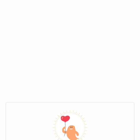
正体が明らかになったことを受け、クリーピー
クリーピーナッツの歌詞はどれも素晴らしいで
ナッツのラップはさらにその精度と勢いをあげ
す。
ていきます。
最大のヒット曲として有名な「ブリンバンバン
「高層ビルの谷間から海の向こう 蔓延する
ボン」の歌詞も最高ですよね！
Sex&Drug&Rock&Roll」
「調教済みのブタ共は声あげろ 超越する
そんな中で、クリーピーナッツのベテラ
Sex&Drug&Rock&Roll」と、かなり過激な歌詞
ンファンが特に評価している歌がありま
が続きます。
す。
「とっくのとうに外れたブレーキ 逆らえない
本能」から続き、
「シラフでもクレイジー タンテとマイクロフ