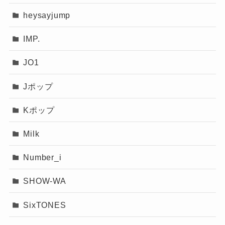
heysayjump
IMP.
JO1
Jポップ
Kポップ
Milk
Number_i
SHOW-WA
SixTONES