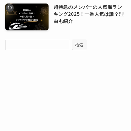
「イキたいとたえずのたまう キミの期待に応
超特急のメンバーの人気順ラン
える」
キング2025！一番人気は誰？理
ここまで、怪しい薬物を想起させるような歌詞
由も紹介
が続きます。
クリーピーナッツの真骨頂である
検索
言葉遊びで音楽の世界に引き込ま
ピンときた
なっちー
れていきます。
クリーピーナッツ(Creepy Nuts)の歌詞
がすごい曲の中には言葉遊びや名言が
もりだくさん！