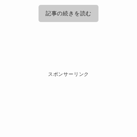
記事の続きを読む
クリーピーナッツ(Creepy Nuts)の曲の
中で「歌詞がすごい！」と一番評価が
クリーピーナッツ(Creepy Nuts)の歌詞
高いのは？
がすごい！「合法的トビ方」とは？
スポンサーリンク