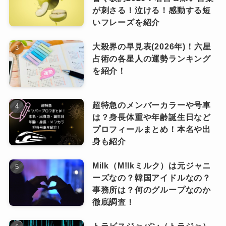
が刺さる！泣ける！感動する短
飛んじまえばイイ」
いフレーズを紹介
ロックを否定するわけでなく、ヒップホップを
合法的トビ方ノススメの歌詞のどこがスゴ
イのかチェック
大殺界の早見表(2026年)！六星
選んだ歌詞がすばらしいです。
占術の各星人の運勢ランキング
Creepy Nutsの曲はこのほかにも名言やテクニッ
を紹介！
クの宝庫です。
クリーピーナッツ(Creepy Nuts)の人気曲ラン
超特急のメンバーカラーや号車
キング2024！バズった曲や有名曲も！
は？身長体重や年齢誕生日など
クリーピーナッツ(Creepy Nuts)ブレイクのき
プロフィールまとめ！本名や出
っかけや海外の反応は？世界ランキング1位
身も紹介
はアニメマッシュ…
クリーピーナッツ(Creepy Nuts)の人気の理
Milk（M!lkミルク）は元ジャニ
由！なぜ魅力的？好きな理由は？何で有名に
ーズなの？韓国アイドルなの？
なった？
事務所は？何のグループなのか
徹底調査！
歌詞をチェックしていきましょう。
「溜めに溜めたフラストレーション パッと開