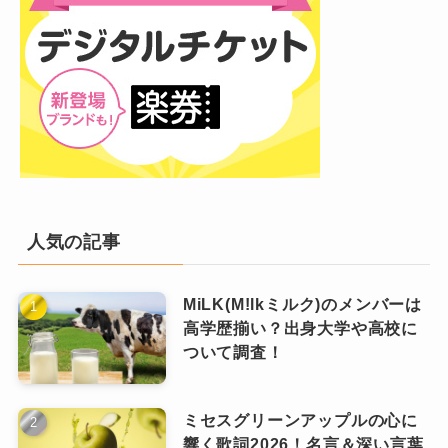
「気持ち良い事しよう」から始まる後半の歌詞
「クリーピーナッツ」ですが、その中でも人気
はかなりクールなリリックです。
なのは、2018年にリリースした『合法的トビ方
「気持ち良い事しよう 巻いて 焚いて 吸って
ノススメ』という楽曲です。
吐いて
タイトルもインパクト抜群です。
炙って 打って おっかないぜ 酔っぱらって
また、MVの冒頭のシーンでは「ダメ！ゼッタ
抱いて 寄せてやめてよして 縁が無いぜ」
イ！」「愛する自分を大切に」と記されたDJ松
永さんのポスターが表示されます。
ここまでで皆さんが想像するのは、つまり「ト
人気の記事
ヒップホップのイメージ
ビ方」の「トブ」というのは薬物を使っている
状態を指すと考えられます。
MiLK(M!lkミルク)のメンバーは
「ヒップホップ」のイメージについて、2人は次
高学歴揃い？出身大学や高校に
もちろん薬物を使用するのは違法ですね。
にような歌詞で揶揄し、さらに勧めます。
ついて調査！
「合法的トビ方ノススメ」というタイトルは
「洒落てなくて 小汚くて 土臭くて 品が無い
「薬を使わずに楽しむ方法」という意味ではな
ぜ」
ミセスグリーンアップルの心に
いでしょうか？
響く歌詞2026！名言＆深い言葉
「ろくにRollもできねぇなら ヒップにホップで