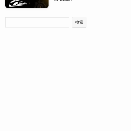
いる存在として、ファッションア
イコン的な立ち位置になりつつあ
まず最大の魅力は「歌声」。
るとも言えます！
検索
その声質は透明感と柔らかさを持ち、時に芯の
ある強さも感じられる。高音域でのファルセッ
「かわいくない」という意見
トの滑らかさ、自然な語りかけのようなトー
ン、どれをとっても“聴く人の心にスッと入って
くる”タイプの声です。
一方で、ネット上では「かわいくない」
YOASOBIとしては物語の主人公になりきるよう
という意見も一部にはあります。
な演技力ある歌唱、ソロでは自分の気持ちを素
直に綴るようなメッセージ性のある楽曲が中
たとえば「地味すぎる」「顔が普通」などの声
心。
が見られることも。
しかしそれは、
あくまでも“派手なビジュア
この二面性こそが彼女の最大の魅