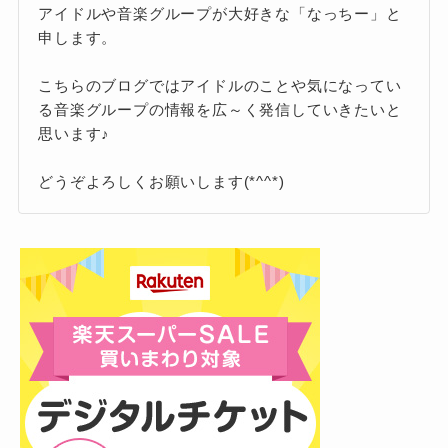
とのコラボレーションが実現。表紙と誌
以前よりも柔らかくて落ち着いた印象になり、
アイドルや音楽グループが大好きな「なっちー」と
申します。
面で多数の撮り下ろしが掲載され、大き
大人っぽさと可憐さがうまくミックスされたビ
な話題に！
ジュアルに、多くのファンがときめいていま
こちらのブログではアイドルのことや気になってい
す。
る音楽グループの情報を広～く発信していきたいと
思います♪
普段のナチュラルな雰囲気とはまた違う、華や
かでアーティスティックな一面を披露し、ファ
どうぞよろしくお願いします(*^^*)
素朴さや自然体なところがかわいい！
ッションアイコンとしての魅力も存分に発揮さ
れています。
もちろん、幾田さんの「かわいさ」はビジュア
また同年10月に発売された『Numéro
ルだけにとどまりません。彼女の魅力は、その
TOKYO』12月号特装版では、Diorのコ
素朴さや自然体な雰囲気にも表れています。
レクションを身にまとい、美脚を大胆に
ぷっくりとした頬、やさしく笑う口元、くしゃ
見せるカットなどもあり、“写真集さなが
っとなる目元の笑顔など、見ている人をホッと
ら”のボリュームでファンを驚かせまし
させるような“素のかわいさ”がにじみ出ているん