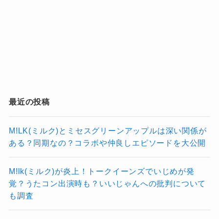
い」と思わせてくれるパワーがありま
幾田りらの人気は、単に「見た目がかわいい」
す。
だけでは語れません。
歌に関しても、YOASOBIでの透明感のある声や
彼女の魅力は多角的であり、音楽的才
ドラマチックな表現力はもちろん、ソロになっ
能、人柄、表現力、そしてSNSなどでの
た時の等身大なメッセージの込められた楽曲も
発信力のすべてが絶妙に組み合わさって
心に刺さるものばかり。
最近の投稿
いる点にあります。
実際に歌詞を見てみると、飾らない言葉で自分
の気持ちを伝えていて、そこがまた共感できる
M!LK(ミルク)とミセスグリーンアップルは深い関係が
ある？同期なの？コラボや仲良しエピソードを大公開
ポイントなんですよね。
あと意外だったのは、「写真集はまだ出してい
音楽的な実力
M!lk(ミルク)が炎上！トークイーンズでいじめが発
ない」という点。
覚？うたコン出演時も？いいじゃんへの批判について
も調査
まず、音楽的な実力は折り紙つき。
あれだけビジュアルの評価が高くて、メ