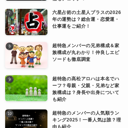
ファッション面でも注目されています。
六星占術の土星人プラスの2026
年の運勢は？総合運・恋愛運・
仕事運をご紹介！
幾田さんの私服や撮影時の衣装は、どこ
かカジュアルで飾りすぎていないのに、
ちゃんとおしゃれに見える“こなれ感”が
超特急メンバーの兄弟構成＆家
族構成が丸わかり！仲良しエピ
あります。
ソードも徹底調査
幾田りらの魅力は、単なる“かわいさ”や“音楽的
たとえば、シンプルな白シャツにベージュのパ
才能”にとどまらず、多面的で、深く、見る人・
超特急の髙松アロハは本名でハ
ンツ、アクセントになる小さなイヤリングな
聴く人に自然と寄り添ってくるような温かさが
ーフ？母親・父親・兄弟など家
ど、真似しやすいけどセンスが光る着こなしが
あります。
族構成は？身長や出身について
特徴的です。
も紹介
超特急のメンバーの人気順ラン
若い女性たちにとっては、「頑張
歌声
キング2025！一番人気は誰？理
りすぎないオシャレ」を体現して
なっちー
由も紹介