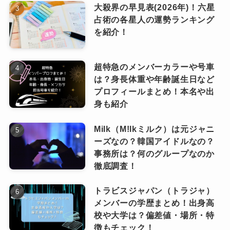
がデザインしたコラボTシャツを着こなした自然
大殺界の早見表(2026年)！六星
ということで「写真集」と呼べる
体の投稿が多く、「あざとさがなくて本当にか
占術の各星人の運勢ランキング
書籍はまだありませんが、幾田り
ピンときた
を紹介！
わいい」という声を集めています！
なっちー
らのビジュアルや魅力を堪能でき
また、動画ではリアクションが素直で、時折ち
るメディアは豊富にあり、今後の
超特急のメンバーカラーや号車
ょっと天然な様子を見せることもあり、それが
写真集発売にも大いに期待が寄せ
は？身長体重や年齢誕生日など
られています！
逆に「ギャップ萌え」と言われることも。
プロフィールまとめ！本名や出
身も紹介
アイドル的な“作られた可愛さ”で
はなく、普段の様子からにじみ出
Milk（M!lkミルク）は元ジャニ
ピンときた
なっちー
るナチュラルな魅力に惹かれる人
ーズなの？韓国アイドルなの？
幾田りら(ikura)の魅力があふれる才能
事務所は？何のグループなのか
が多いのも納得です！
徹底調査！
について！
トラビスジャパン（トラジャ）
メンバーの学歴まとめ！出身高
ファッション
校や大学は？偏差値・場所・特
徴もチェック！