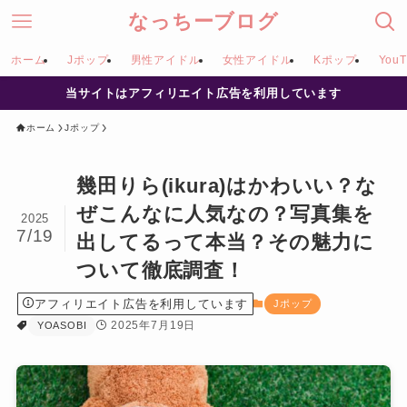
なっちーブログ
ホーム
Jポップ
男性アイドル
女性アイドル
Kポップ
YouT
当サイトはアフィリエイト広告を利用しています
ホーム
Jポップ
幾田りら(ikura)はかわいい？な
ぜこんなに人気なの？写真集を
2025
7/19
出してるって本当？その魅力に
ついて徹底調査！
アフィリエイト広告を利用しています
Jポップ
2025年7月19日
YOASOBI