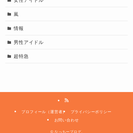
女性アイドル
そして人柄すべてがバランスよく融合した彼女
やゲームとのタイアップ展開、グ
なっちー
嵐
は、これからの時代の“新しいアイコン”になる存
ローバルな活躍など、どの角度か
ら見ても“今の時代に合ったアー
在かもしれません。
情報
ティスト”であることが彼女の圧
YOASOBI幾田りら(ikura)の生歌が下手で炎上？歌上手は嘘なの？その歌声の評価まとめ
関連記事
倒的な人気の理由です！
YOASOBIのファンクラブのメリットは？年会費・月額・特典など入会方法をまとめてみました！
関連記事
男性アイドル
幾田りら(ikura)の実家は武蔵小金井のお金持ち？父親母親や家族構成と生い立ちを徹底検証！
関連記事
超特急
記事の続きを読む
プロフィール（運営者）
プライバシーポリシー
お問い合わせ
©
なっちーブログ.