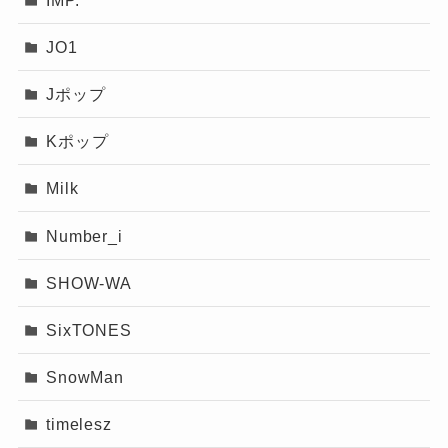
幾田りらさんは“かわいい”だけじ
人柄
JO1
ゃなく、音楽の実力も、人柄も、
ピンときた
なっちー
ファッションセンスも全部そろっ
Jポップ
ていて、今後ますます注目です！
次に注目すべきはその人柄。
Kポップ
幾田りら(ikura)の実家は武蔵小金井のお金持
4人兄弟の末っ子で、ちょっと天然なエピ
ち？父親母親や家族構成と生い立ちを徹底検
Milk
証！
ソードや、家族思いな一面も度々話題
幾田りら(ikura)の大学はどこ？学部や偏差値
Number_i
に。
など卒業生の有名人も徹底検証！
SHOW-WA
YOASOBI幾田りら(ikura)の生歌が下手で炎
SNSではファンへの感謝の言葉を丁寧に伝えた
上？歌上手は嘘なの？その歌声の評価まとめ
SixTONES
り、ライブでのトークもあたたかみがあり、親
しみやすい印象！
SnowMan
「近くにいそうで、でもやっぱり特別」という
まとめ
timelesz
独特の距離感が、ファンを離さない理由です。