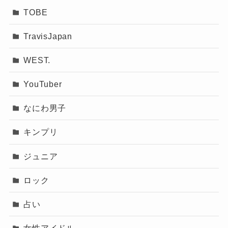
TOBE
幾田りら（ikura）さんは、かわいさ・音楽性・
TravisJapan
ビジュアルの変化
人柄・表現力すべてを備えた、まさに“今の時代
を象徴するアーティスト”です。
WEST.
また、そのビジュアル変化も大きな注目ポイン
ビジュアル面での進化はもちろん、音楽にかけ
YouTuber
ト。
る真摯な想いや、自分のペースで成長していく
姿は、多くの人の共感と憧れを集めています。
なにわ男子
ファッションや髪型、メイクの変化によ
写真集のリリースはまだ実現していないもの
キンプリ
り「ギャルっぽくて新しい」「ナチュラ
の、それに匹敵するほどの魅力的なビジュアル
ルで清楚」といった幅広いイメージを柔
ジュニア
作品やメディア登場が多数あり、彼女の今を追
軟に行き来できるスタイルは、アーティ
いかけるだけでもファンにはたまらない楽しみ
ロック
ストとしての進化を象徴しています。
が詰まっています。
占い
これからも進化を続ける幾田りらさん。彼女の
活動から目が離せません。音楽とビジュアル、
SNSやライブでの存在感、アニメ