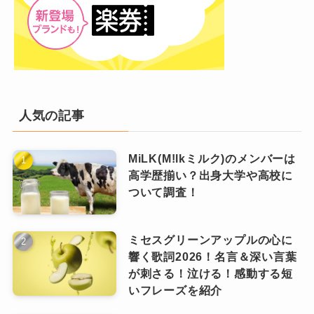
た。
ですよね。
最近では作り込まれたビジュアルより
も、自然体な姿に魅力を感じる人が増え
ビジュアルブックへの登場
ている中で、幾田さんはまさに“親しみや
人気の記事
すいかわいさ”の代表ともいえる存在で
す。
MiLK(M!lkミルク)のメンバーは
さらに、YOASOBIとしては5周年を記念
高学歴揃い？出身大学や高校に
した豪華ビジュアルブック『VI/NYL
ついて調査！
SUPER YOASOBI』にも登場し、撮り下
SNSでの発信内容がかわいい！
ろし満載のページで話題をさらいました
ミセスグリーンアップルの心に
が、こちらもあくまでユニットとしての
響く歌詞2026！名言＆深い言葉
企画本です。
InstagramやYouTubeなどのSNSでは、ロンド
が刺さる！泣ける！感動する短
いフレーズを紹介
ンへの旅行中の何気ないオフショットや、自身