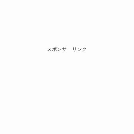
幾田りら(ikura)はかわいい？かわいく
ない？
幾田りら(ikura)は写真集を出してる？
スポンサーリンク