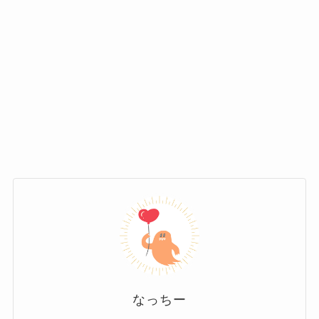
2025年7月時点で、幾田りら名義の
単独写
外見や雰囲気がかわいい！
真集
は出版されていません。
これはファンにとって少し残念な事実かもしれ
幾田りら（ikura）さんが「かわいい」と
ませんが、実はikuraちゃんが登場する
ビジュア
話題になっているのは、YOASOBIとし
ル特集やアートブック的な媒体
はたくさん存
ての音楽活動が注目される中で、外見や
在！
雰囲気がぐっと魅力的に変化してきたこ
とが一つの大きな要因です。
ファッション誌での撮り下ろし
特に2024年頃からは髪型やファッションの変化
が顕著で、赤みがかったロングヘアに前髪をプ
たとえば2024年7月発売のファッション
ラスした新しいスタイルが「まるで人形みた
なっちー
誌『装苑』9月号では、写真家・蜷川実花
い」とSNS上で話題になりました。