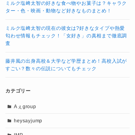
ディアやファッション誌にもたくさん出
ミルク塩﨑太智の好きな食べ物やお菓子は？キャラク
YOASOBIの「夜に駆ける」や「群青」
ター・色・映画・動物など好きなものまとめ！
ているのに、まだ個人の写真集はないと
など数々のヒット曲で知られる彼女の歌
いうのはちょっと驚きでした。むしろ今
声は、透明感と芯の強さを兼ね備えた唯
ミルク塩﨑太智の現在の彼女は?好きなタイプや熱愛
後に期待したいところ！！
匂わせ情報もチェック！「女好き」の真相まで徹底調
一無二のもの。
査
そして、YOASOBIの「ikura」としての表現と、
さらにソロでは「レンズ」や「スパークル」と
ソロの「幾田りら」としての表現の違いも。
藤井風の出身高校＆大学など学歴まとめ！高校入試が
いった感情のこもった作品を発表し、シンガー
すごい？数々の伝説についてもチェック
同じ人なのに、歌い方や見せ方がまるで違っ
ソングライターとしての才能を存分に発揮！！
て、まるで二人のアーティストを楽しんでいる
ような感覚になります。
カテゴリー
物語性のあるYOASOBIの楽曲
こういう“キャラクターを使い分ける”スタイルっ
と、自分の言葉で語るソロ活動の
なっちー
Aぇgroup
て今の時代にすごく合っていると思いますし、
両方で異なる魅力を持っています
よね♪
それを自然にやってのけるのが彼女のすごさだ
heysayjump
と思いました。
IMP.