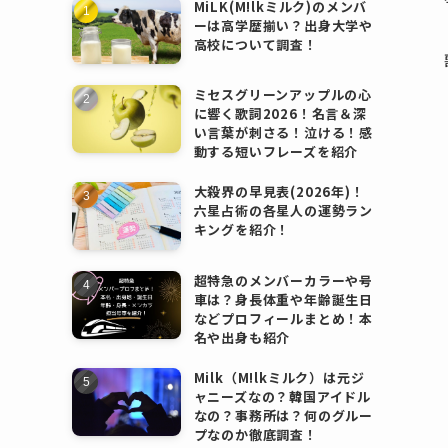
MiLK(M!lkミルク)のメンバ
ーは高学歴揃い？出身大学や
高校について調査！
ミセスグリーンアップルの心
に響く歌詞2026！名言＆深
い言葉が刺さる！泣ける！感
動する短いフレーズを紹介
大殺界の早見表(2026年)！
六星占術の各星人の運勢ラン
キングを紹介！
超特急のメンバーカラーや号
車は？身長体重や年齢誕生日
などプロフィールまとめ！本
名や出身も紹介
Milk（M!lkミルク）は元ジ
ャニーズなの？韓国アイドル
なの？事務所は？何のグルー
プなのか徹底調査！