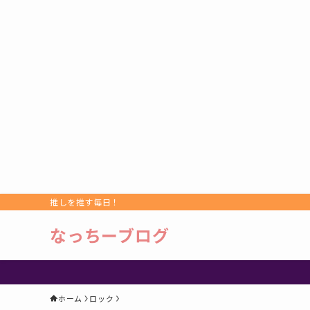
推しを推す毎日！
なっちーブログ
ホーム
ロック