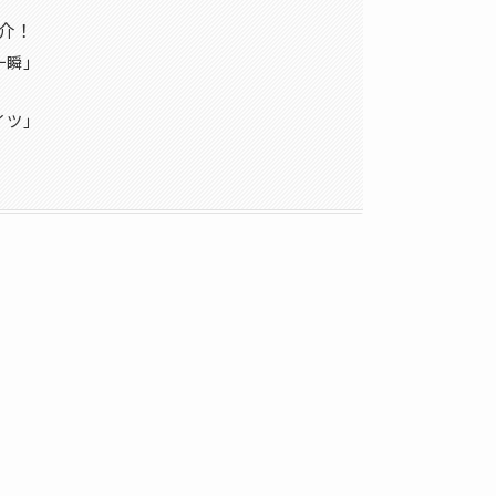
介！
一瞬」
イツ」