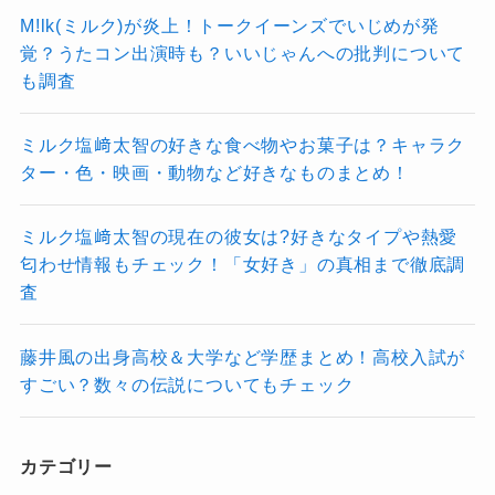
ら楽曲提供を受けているのに、全て歌い上げて
M!lk(ミルク)が炎上！トークイーンズでいじめが発
しまうのは凄いですよね！
覚？うたコン出演時も？いいじゃんへの批判について
も調査
ミルク塩﨑太智の好きな食べ物やお菓子は？キャラク
「唱」の作詞作曲者は誰？
ター・色・映画・動物など好きなものまとめ！
ミルク塩﨑太智の現在の彼女は?好きなタイプや熱愛
匂わせ情報もチェック！「女好き」の真相まで徹底調
査
藤井風の出身高校＆大学など学歴まとめ！高校入試が
すごい？数々の伝説についてもチェック
カテゴリー