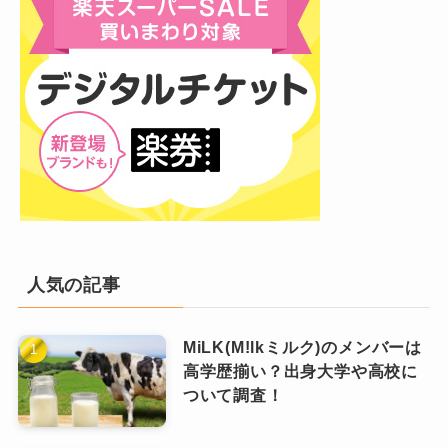
Ado(アド)が作った曲はある？ない？
人気の記事
結論から言うと、
Ado(アド)さんは作詞作曲をし
MiLK(M!lkミルク)のメンバーは
高学歴揃い？出身大学や高校に
ていません
。
ついて調査！
数々のオリジナル楽曲をリリースしている
Ado(アド)さんですが、ご自身で作詞作曲をされ