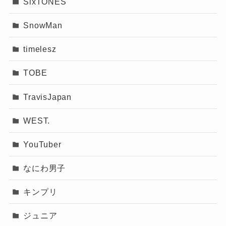
い曲が誕生しているのですが、そこにAdo(アド)
SixTONES
さんのハスキーボイスが加わるとさらに磨きが
SnowMan
かかって、
自然と踊りだしたくなるほどノリが
いい最高の曲
になっています。
timelesz
TOBE
2023年のハロウィーン・ホラ
ー・ナイトはこの曲で盛り上がり
なっちー
TravisJapan
を見せているようですね！
WEST.
YouTuber
なにわ男子
まとめ
キンプリ
Ado(アド)さんは作詞作曲をしていません。
ジュニア
オリジナル楽曲は全て楽曲提供をしてもらって