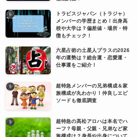
「多種多様な曲を歌うため」
などの考察があり
トラビスジャパン（トラジャ）
ましたが、Ado(アド)さんは
歌うことを目的とし
メンバーの学歴まとめ！出身高
ているから
作詞作曲をしないのではないかと思
校や大学は？偏差値・場所・特
徴もチェック！
います。
元々歌い手として活動されていて、くじらさん
六星占術の土星人プラスの2026
の楽曲にボーカルとして参加していることか
年の運勢は？総合運・恋愛運・
仕事運をご紹介！
ら、
歌うことに集中している
ように見えます
ね。
超特急メンバーの兄弟構成＆家
もし自分の作った音楽を自分の声で伝えたいと
族構成が丸わかり！仲良しエピ
いう思いがあったら、歌い手として活動してい
ソードも徹底調査
た時に曲作りに挑戦していてもおかしくありま
せん。
超特急の髙松アロハは本名でハ
歌い手時代はその術がなかったとしても、人気
ーフ？母親・父親・兄弟など家
になった今、作詞作曲に興味があれば、Ado(ア
族構成は？身長や出身について