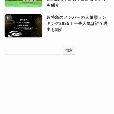
も紹介
ド)さんが作った曲が一曲でもありそうです。
歌うことが目的だから作詞作曲をしていないの
超特急のメンバーの人気順ラン
かもしれませんね。
キング2025！一番人気は誰？理
由も紹介
自分で曲を作っていない歌手もた
くさんいますよね！
なっちー
検索
Ado(アド)の曲は誰が作詞作曲してい
る？