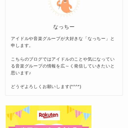
として参加するようになりました。
その後、
Ado(アド)さんに目を付けたシンガーソ
ングライターが事務所を通して連絡を取り、そ
なっちー
の事務所からメジャーデビューの話を受けるこ
アイドルや音楽グループが大好きな「なっちー」と
とになった
ようですね。
申します。
そのデビュー曲が社会現象を巻き起こした「う
こちらのブログではアイドルのことや気になってい
っせぇわ」です。
る音楽グループの情報を広～く発信していきたいと
この曲はボカロPのsyudouさんが作詞作曲をし
思います♪
ています。
どうぞよろしくお願いします(*^^*)
syudouさんとAdo(アド)さんのコ
ラボ…、ファンにとっては贅沢な
なっちー
コラボですよね♪