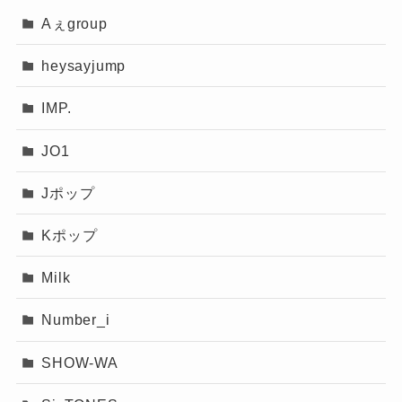
Aぇgroup
「唱」もユニバーサル・スタジオ・ジャパンの
「ハロウィーン・ホラー・ナイト」で使用され
heysayjump
ている楽曲として話題
になっていますね！
IMP.
この曲の作詞作曲者も気になっている方が多い
のではないでしょうか？
JO1
この曲は
作詞をTOPHAMHAT-KYO(FAKE
Jポップ
TYPE.)さんが担当され、作曲を
Giga&TeddyLoidさんが担当
されています。
Kポップ
ウタカタララバイの作詞をされたTOPHAMHAT-
Milk
KYO(FAKE TYPE.)さんと「踊」の作曲を手掛け
たGiga&TeddyLoidさんのミラクルコラボレーシ
Number_i
ョンです。
SHOW-WA
このコラボレーションにより、とてもカッコい