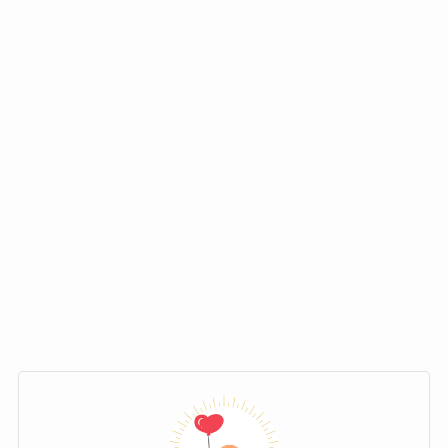
デビュー曲「うっせぇわ」の作詞作曲は？
Ado(アド)さんといえば
「うっせぇわ」でメジャ
ーデビューを果たした
ことで有名ですよね。
そのデビューに繋がった
きっかけは2019年のボ
カロPくじらさんによる「金木犀」に参加したこ
と
でしょう。
これがきっかけでクリエイターに注目され始
め、様々なクリエイターの楽曲にボーカリスト