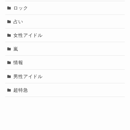
ロック
いますが、その
楽曲提供者は有名ボカロPや人気
アーティストばかり
です。
占い
やはりAdo(アド)さんの歌声には「この人に歌っ
女性アイドル
てもらいたい」と思わせる魅力があるのでしょ
うね。
嵐
これだけ違うジャンルの方からの楽曲提供を、
情報
その人の色を残しつつ、「Ado(アド)の曲」にし
てしまう
Ado(アド)さんからはやはり天性の才能
男性アイドル
を感じます。
超特急
ファンだけでなく、音楽関係者をも魅了する
Ado(アド)さんには今後も期待です！
最後までご覧いただきありがとうございまし
プロフィール（運営
メニュー
プライバシーポリシー
お問い合わせ
者）
た！
Adoの顔バレはなぜ？顔写真や本人映像で素顔バレた理由は？ライブで素顔を見た人がいる？
関連記事