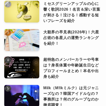
ミセスグリーンアップルの心に
た曲は無いんですね。
響く歌詞2026！名言＆深い言葉
が刺さる！泣ける！感動する短
いフレーズを紹介
Ado(アド)が作詞作曲しない理由は？
大殺界の早見表(2026年)！六星
占術の各星人の運勢ランキング
を紹介！
超特急のメンバーカラーや号車
は？身長体重や年齢誕生日など
プロフィールまとめ！本名や出
身も紹介
Milk（M!lkミルク）は元ジャニ
ーズなの？韓国アイドルなの？
調査しましたが、
作詞作曲をしない理由につい
事務所は？何のグループなのか
てはご本人からは話されていませんでした
。
徹底調査！