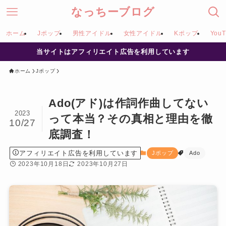
なっちーブログ
ホーム
Jポップ
男性アイドル
女性アイドル
Kポップ
YouT
当サイトはアフィリエイト広告を利用しています
ホーム
Jポップ
Ado(アド)は作詞作曲してない
2023
って本当？その真相と理由を徹
10/27
底調査！
アフィリエイト広告を利用しています
Jポップ
Ado
2023年10月18日
2023年10月27日