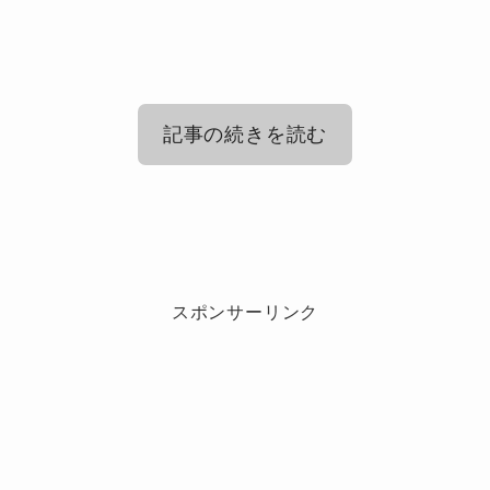
記事の続きを読む
Ado(アド)は作詞作曲してない？
スポンサーリンク