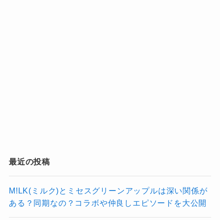
（Mrs. GREEN APPLE）
逆光 /作詞作曲：Vaundy
ウタカタララバイ/作詞：TOPHAMHAT-
KYO(FAKE TYPE.) 作曲：FAKE TYPE.
世界のつづき /作詞作曲：折坂悠太
Tot Musica /作詞：cAnON 作曲：
澤野弘之
風のゆくえ /作詞作曲：秦基博
まとめてみると最強の布陣ですね。
裏話なのですが…、FAKE TYPE.さんの曲は難し
最近の投稿
いため「Ado(アド)さんから修正依頼が来るだろ
うな」と思っていたところ、
Ado(アド)さんは一
M!LK(ミルク)とミセスグリーンアップルは深い関係が
発OKで歌った
そうです！
ある？同期なの？コラボや仲良しエピソードを大公開
作詞作曲者を見てみると幅広いジャンルの方か