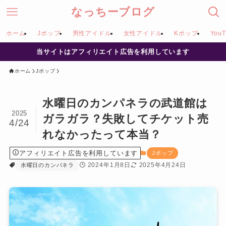
なっちーブログ
ホーム
Jポップ
男性アイドル
女性アイドル
Kポップ
YouT
当サイトはアフィリエイト広告を利用しています
ホーム
Jポップ
水曜日のカンパネラの武道館は
2025
ガラガラ？失敗してチケット売
4/24
れなかったって本当？
アフィリエイト広告を利用しています
Jポップ
2024年1月8日
2025年4月24日
水曜日のカンパネラ