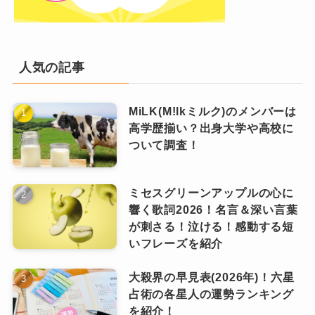
も光栄なことで大変嬉しく思っている」
この意見についても、水曜日のカンパネラのフ
「今の水曜日のカンパネラがこうしてあるの
ァンなのかアンチなのかで変わっているようで
水曜日のカンパネラの人変わったのはなぜ？
も、コムアイが残してくれたもの、詩羽が築い
す。
人気の記事
二代目の詩羽に変更した理由とは？
てくれたもの、理解し応援してくれるファンや
武道館公演に参加していたファンのレポートで
水曜日のカンパネラ詩羽(うたは)の大学は日
スタッフの皆さんがあってのもの」
は成功だったという声が多いです。
MiLK(M!lkミルク)のメンバーは
芸？出身高校は？文化服装学院との関係は？
高学歴揃い？出身大学や高校に
「一度目の武道館公演はバタバタしていて私の
水曜日のカンパネラの人気曲ランキング！バ
ついて調査！
ズった曲は？
「楽しかった」
であったり、
「水カンら
心の余裕もなかったので、2度目となる今回はあ
詩羽(うたは)の身長は？年齢何歳？血液型や
しいすばらしいパフォーマンスだった」
の時よりも少し落ち着いてきている（ような気
本名についても紹介！
ミセスグリーンアップルの心に
などの声が集まっています。
がしている）ので、いろんな光景を目に焼き付
水曜日のカンパネラはオワコン？干された？
響く歌詞2026！名言＆深い言葉
けられたら」
消えた理由と現在について！
が刺さる！泣ける！感動する短
水曜日のカンパネラのライブタイトルは「八角
いフレーズを紹介
宇宙」で、その通り武道館の中央に八角形のス
大殺界の早見表(2026年)！六星
Dir.F
テージが置かれました。
占術の各星人の運勢ランキング
まとめ
武道館は360度の座席を設定できるので、それに
を紹介！