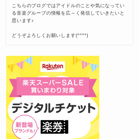
2年半と言う月日が経つ頃になる」
こちらのブログではアイドルのことや気になってい
2024年7月31日（水）東京都 Zepp
「武道館に立つには少し早すぎるかもしれない
る音楽グループの情報を広～く発信していきたいと
Haneda（TOKYO）
が、目まぐるしい日々は決して楽なものではな
思います♪
かった」
どうぞよろしくお願いします(*^^*)
精力的な活動を続けている水曜日のカンパネ
ラ。
「
私の2ndステージの第一歩となる1日、全ての
方に大きな愛をお渡しします
」
これからも大注目ですね！
ライブは失敗だった？
なっちー
ケンモチヒデフミ
では、ライブ自体は成功だったのでしょうか？
ネット上では、意見がわ
こちらも
・ケンモチヒデフミ
かれています。
「2度目となる武道館公演が決まりました。とて