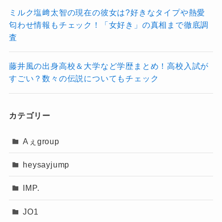
れています。
と涙ながらに話す詩羽さんに、観客は惜しみな
ミルク塩﨑太智の現在の彼女は?好きなタイプや熱愛
匂わせ情報もチェック！「女好き」の真相まで徹底調
い拍手を送りました。
査
「皆さんもそんな私のことを見て、毎日をがん
ばって、一日でも長く、一緒に生きていけたら
藤井風の出身高校＆大学など学歴まとめ！高校入試が
うれしいなと思ってます。生きるぞ、みん
すごい？数々の伝説についてもチェック
記事の続きを読む
な！」との呼びかけに会場は感動に包まれまし
た。
カテゴリー
「マーメイド」「七福神」
、そして大ヒ
「エジソン」では最高潮の盛り上
Aぇgroup
ット曲
がり
を見せます。
heysayjump
「招き猫」
ラストナンバーは
。
IMP.
場内には大量の金テープが舞い、大団円となり
JO1
ました。