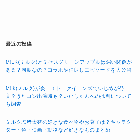
上がりを見せ、当日の動員や内容には何の問題
「なかなか生きてるのがつらくて、もう
もなく、むしろ大成功と言えるものとなりまし
死んじゃおうかなって思ってた時期があ
た。
った」
観客の反応や演出の規模を考慮すれば、この公
演が「失敗」や「動員不足」であったとは到底
最近の投稿
言えません。
「水曜日のカンパネラの活動を始めた
総じて、「失敗」「ガラガラ」といった評価
M!LK(ミルク)とミセスグリーンアップルは深い関係が
ら、なんかみんなに愛されるようになっ
ある？同期なの？コラボや仲良しエピソードを大公開
は、主に2017年の公演に関する一部の誤解が広
た」
まった結果であり、その後のパフォーマンスや
M!lk(ミルク)が炎上！トークイーンズでいじめが発
音楽性の進化、演出面での評価が大きく改善さ
覚？うたコン出演時も？いいじゃんへの批判について
れています。
も調査
「皆さんの愛をたくさん受け取って、私
は毎日を目一杯に、生きることができて
2024年の詩羽体制での公演は、
ミルク塩﨑太智の好きな食べ物やお菓子は？キャラク
動員数も内容も成功を収め、ファ
います」
なっちー
ター・色・映画・動物など好きなものまとめ！
ンや業界関係者からも高く評価さ