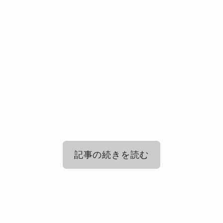
記事の続きを読む
水曜日のカンパネラの初武道館はガラ
ガラだった？
水曜日のカンパネラの2024年武道館公