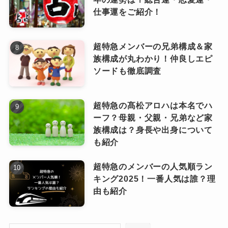
なっちー
仕事運をご紹介！
詩羽さんの素晴らしい歌とステージパフォーマ
ンスは大盛況で、感動的なトークもあり、今後
の水曜日のカンパネラの躍進を感じさせる公演
超特急メンバーの兄弟構成＆家
族構成が丸わかり！仲良しエピ
となり大好評でした。
水曜日のカンパネラの2024年武道館公
ソードも徹底調査
7月からはライブツアーも開催した水曜日のカン
演はどうだった？曲目や盛り上がり
パネラ。
は？
超特急の髙松アロハは本名でハ
また武道館に立つ日も近そうですね！
ーフ？母親・父親・兄弟など家
ライブは大成功？
水曜日のカンパネラはオワコン？干された？消えた理由と現在について！
関連記事
族構成は？身長や出身について
2024年3月16日に東京・日本武道館で開催され
詩羽(うたは)の身長は？年齢何歳？血液型や本名についても紹介！
関連記事
も紹介
水曜日のカンパネラの人変わったのはなぜ？二代目の詩羽に変更した理由とは？
関連記事
た単独公演「METEOR SHOWER」。
ライブの最後には、メンバーのケンモチさんと
超特急のメンバーの人気順ラン
アリーナエリアの中央にセンターステ
Dir.Fさんもステージに登壇しました。
キング2025！一番人気は誰？理
ージが設置
由も紹介
されました。
水曜日のカンパネラのメンバー3
人がステージに揃うことはレア
で