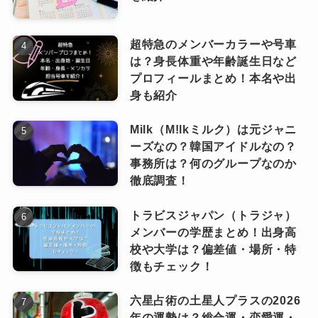
マッチしたものですね。
・Dir.F
スクリーンやセットなどは設けず、360度の観客
ここまで、水曜日のカンパネラの日本武道館公
超特急のメンバーカラーや号車
からパフォーマンスがよく見えるようなステー
は？身長体重や年齢誕生日など
演について調べてみました。
「前回の日本武道館公演は2012年から活動する
プロフィールまとめ！本名や出
ジです。
最初に水カンが日本武道館のステージに立った
身も紹介
水曜日のカンパネラとして一つの集大成な1日だ
初代ボーカルのコムアイさんや、メンバーが希
のは、2017年です。
った」
望から実現した珍しい形のステージでした。
Milk（M!lkミルク）は元ジャニ
当時は初代ボーカルのコムアイさんが歌唱し、
「来年の日本武道館ももちろん特別な1日だが、
ーズなの？韓国アイドルなの？
武道館のステージを存分に使った素晴らしいパ
事務所は？何のグループなのか
今回は集大成ではなく、これがスタートライン
もちろん曲は水曜日のカンパネラの名曲
フォーマンスを繰り広げました。
徹底調査！
でもあると思っている」
ばかり。
座席はガラガラだった、という当時の噂もあり
トラビスジャパン（トラジャ）
ましたが、アンチによる噂に過ぎないようで
メンバーの学歴まとめ！出身高
それを次々にパフォーマンスしていくコムアイ
「是非、お気軽に新たな門出にお立ち会い頂け
す。
校や大学は？偏差値・場所・特
さんに、観客は盛り上がりました。
ますと嬉しい」
徴もチェック！
そして2024年3月には、2代目ボーカルの詩羽さ
んによる2回目の日本武道館公演が開催されまし
3人の意気込みが伝わってきます
六星占術の土星人プラスの2026
た。
ね。
年の運勢は？総合運・恋愛運・