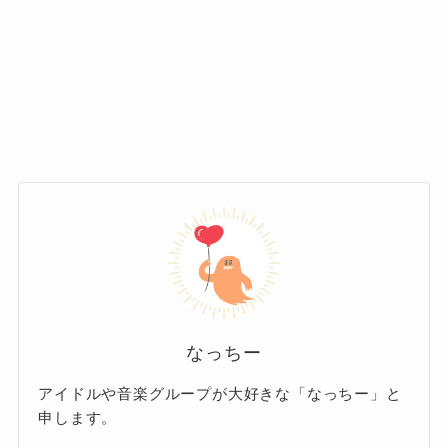
Sapporo
たよう
です。
ちらほらと空席もありますが、ガラガラという
2024年7月9日（火）福岡県 Zepp
わけではありません。
Fukuoka
3人からもコメントが届いていますので、その概
水曜日のカンパネラはその個性的なサウンド
要を紹介します。
と、初代ボーカルのコムアイさんのあまりにも
自由な言動によって少なからずアンチも存在し
2024年7月17日（水）大阪府 Zepp
ていました。
Osaka Bayside
詩羽
そのアンチによってガラガラという噂が作り上
げられていたようですが、実際にはガラガラと
いうわけではなく、少し空席があった程度だっ
2024年7月18日（木）愛知県 Zepp
なっちー
・詩羽
たようです。
Nagoya
アイドルや音楽グループが大好きな「なっちー」と
「武道館が開催される2024年3月には、加入して
申します。