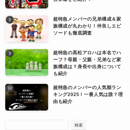
その後、12月26日深夜放送の『Creepy Nutsの
オールナイトニッポン』内でこれを発表しまし
超特急メンバーの兄弟構成＆家
た。
族構成が丸わかり！仲良しエピ
ソードも徹底調査
江藤さんも自身のInstagramで結婚を報告してい
ます。
超特急の髙松アロハは本名でハ
ーフ？母親・父親・兄弟など家
そして2023年3月6日深夜の『Creepy
族構成は？身長や出身について
Nutsのオールナイトニッポン』で、江藤
も紹介
さんの
第1子妊娠が発表
されました。
超特急のメンバーの人気順ラン
キング2025！一番人気は誰？理
こちらも、江藤さんもInstagramで妊娠を報告し
由も紹介
ました。
そして
2023年12月31日に、第1子無事出
検索