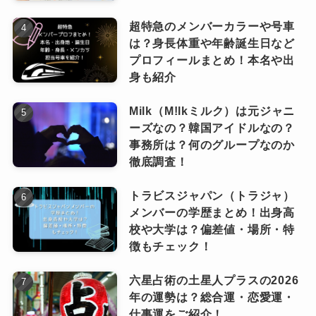
ここまで、クリーピーナッツのR-指定さんの結
婚と子供について調べてみました。
超特急のメンバーカラーや号車
は？身長体重や年齢誕生日など
R-指定さんは2022年12月に、タレントの江藤菜
プロフィールまとめ！本名や出
摘さんと結婚しました。
身も紹介
また、翌年には子供が産まれ、現在は0歳のよう
Milk（M!lkミルク）は元ジャニ
です。
ーズなの？韓国アイドルなの？
仕事もプライベートも充実しているR-指定さ
事務所は？何のグループなのか
ん、これからの活躍にも大注目ですね。
徹底調査！
DJ松永R指定の年収は？お金持ちなの？収入の内訳を知りたい！
関連記事
トラビスジャパン（トラジャ）
クリーピーナッツ(Creepy Nuts)はダサい？嫌い？その理由は歌い方？
関連記事
メンバーの学歴まとめ！出身高
R指定(ラッパー)の実家は貧乏？地元のエピソードや現在の家は？
関連記事
校や大学は？偏差値・場所・特
R指定(ラッパー)の子供は現在何歳？
徴もチェック！
六星占術の土星人プラスの2026
R-指定さんと江藤さんが結婚したのは、
2022年
年の運勢は？総合運・恋愛運・
12月12日
です。
仕事運をご紹介！