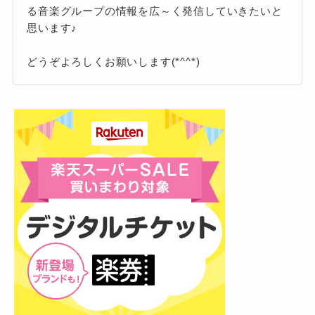
が、入籍後しばらくは周囲にも報告せず
る音楽グループの情報を広～く発信していきたいと
黙っていたとのことです。
思います♪
どうぞよろしくお願いします(*^^*)
これを聞いたDJ松永は驚き「俺は既婚者と仕事
してたの？既婚者とFNS歌謡祭出てたの？」な
どと当時を振り返っていました。
入籍してもしばらく黙っているなんて、常識に
とらわれないR-指定さんらしいエピソードです
ね。
経歴
R-指定さんと結婚した江藤菜摘さんは元保育士
で俳優、グラビアアイドルという珍しい経歴を
持っています。
1992年6月24日生まれ、東京都出身です。