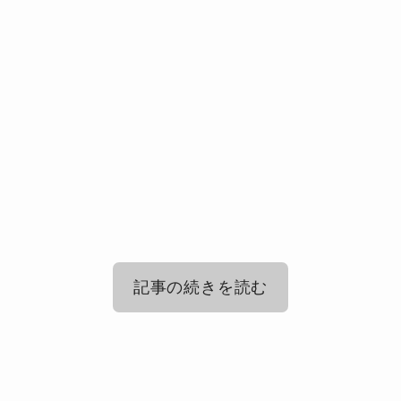
記事の続きを読む
R指定(ラッパー)の結婚相手の江藤菜摘