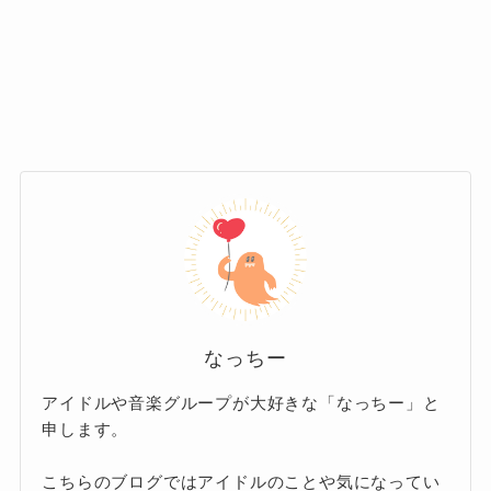
は「いやいや、したんですよねー」と
その場で2人とも一目ぼれをして、交際に
淡々とした口ぶりで返答。
発展しました。
さらに、今年の8月には「結婚が固まっていた」
2人とも一目惚れ、というのはまさに運命です
と話しました。
ね！
突然の報告を受けた相方のDJ松永さんは、よう
2022年10月に同棲していることも報じられ、交
やく納得したうえで、過去にも結婚については2
際は順調に進んでいたそうです。
人でやりとりをしていたことを明かしました。
結婚する前からデートや愛犬の散歩などで2人の
そして「おめでとうございます！ R-指定さん！
目撃情報もありましたが、特に隠すこともなく
菜摘さん！ ご結婚おめでとうございます！」と
堂々としていたとのことでした。
絶叫！
なっちー
最初から結婚を見据えての交際だったようです
2人の結婚を祝福しました。
アイドルや音楽グループが大好きな「なっちー」と
ね。
申します。
入籍したのは12月12日だった
そうです
こちらのブログではアイドルのことや気になってい