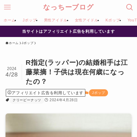
なっちーブログ
ホーム
Jポップ
男性アイドル
女性アイドル
Kポップ
YouT
当サイトはアフィリエイト広告を利用しています
ホーム
Jポップ
R指定(ラッパー)の結婚相手は江
2024
藤菜摘！子供は現在何歳になっ
4/28
たの？
アフィリエイト広告を利用しています
Jポップ
2024年4月28日
クリーピーナッツ