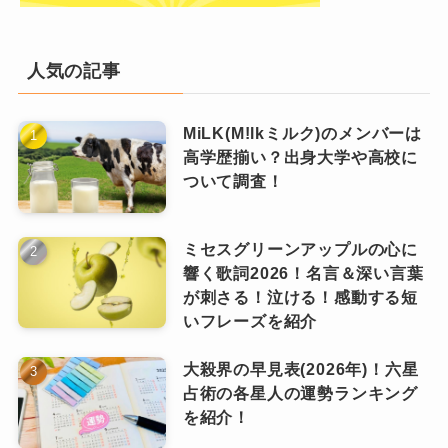
2018年6月、『週刊SPAミスグラビアン魂オーデ
ィション』でグランプリを獲得しました。
人気の記事
グラビアアイドル、タレントとして活動しつ
つ、話題となったNetflixのドラマ『今際の国の
クリーピーナッツ(Creepy Nuts)のファンクラ
MiLK(M!lkミルク)のメンバーは
ブの年会費は？会員数や特典！入ると何がメ
アリス』（20年）にも出演しています。
高学歴揃い？出身大学や高校に
リット？
前述した保育士資格のほか、幼稚園教諭免許、
ついて調査！
クリーピーナッツ(Creepy Nuts)は仲悪い？解
ナチュラルフードコーディネーター、愛玩動物
散の真相！2人の仲が疑われる理由
飼養管理士2種の資格を持っています。
クリーピーナッツ(Creepy Nuts)はダサい？嫌
ミセスグリーンアップルの心に
江藤さんのおばあさんは都内の一等地で老舗の
い？その理由は歌い方？
響く歌詞2026！名言＆深い言葉
クラブを経営していて、テレビ番組に出たこと
が刺さる！泣ける！感動する短
いフレーズを紹介
があります。
このため、江藤さんは比較的裕福な生活を送っ
大殺界の早見表(2026年)！六星
まとめ
ていたということです。
占術の各星人の運勢ランキング
を紹介！